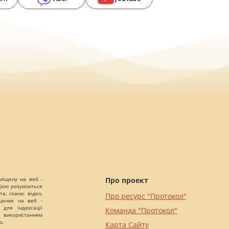
міщену на веб -
Про проект
цією розуміються
а, скани, відео,
Про ресурс "Протокол"
іщених на веб -
 для індексації
Команда "Протокол"
 використанням
о.
Карта Сайту