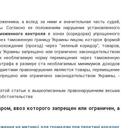
женники, а вслед за ними и значительная часть судей,
ы. Согласно ее положениям нарушение установленного
моженного контроля
в зонах (коридорах) упрощенного
рез таможенную границу Украины лицом, которое формой
охождение (проезд) через "зеленый коридор", товаров,
у Украины запрещено или ограничено законодательством
х необлагаемую норму перемещения через таможенную
 штрафа в размере ста необлагаемых минимумов доходов
редметами правонарушения являются товары, перемещение
прещено или ограничено законодательством Украины, -
 этой статьи к вышеописанным правонарушениям весьма
обстоятельства:
аром, ввоз которого запрещен или ограничен, а
ження на митниці для громадян при перетині кордону