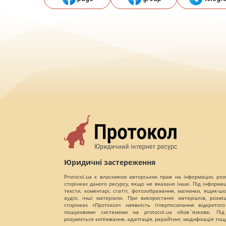
Юридичні застереження
Protocol.ua є власником авторських прав на інформацію, роз
сторінках даного ресурсу, якщо не вказано інше. Під інформа
тексти, коментарі, статті, фотозображення, малюнки, ящик-шот
аудіо, інші матеріали. При використанні матеріалів, розм
сторінках «Протокол» наявність гіперпосилання відкритого
пошуковими системами на protocol.ua обов`язкове. Під
розуміється копіювання, адаптація, рерайтинг, модифікація тощ