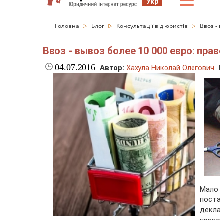
☰
Укр
Головна
Блог
Консультації від юристів
Ввоз -
Ввоз - вывоз более 10 000 евро: пр
04.07.2016
Автор:
Хахула Николай Олегович
Мало
пост
декл