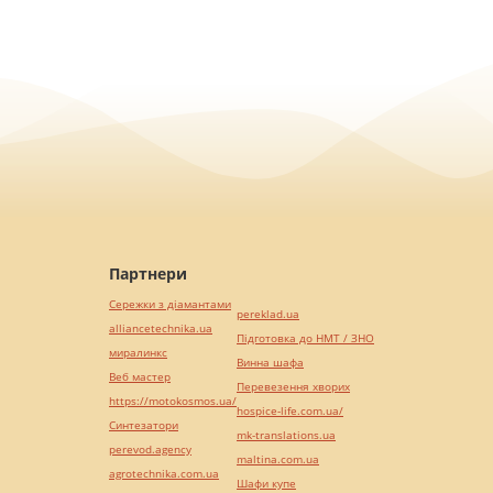
Партнери
Сережки з діамантами
pereklad.ua
alliancetechnika.ua
Підготовка до НМТ / ЗНО
миралинкс
Винна шафа
Веб мастер
Перевезення хворих
https://motokosmos.ua/
hospice-life.com.ua/
Синтезатори
mk-translations.ua
perevod.agency
maltina.com.ua
agrotechnika.com.ua
Шафи купе