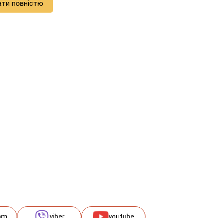
ати повністю
am
viber
youtube