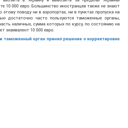
о ввозить в Украину и вывозить за пределы Украины
те 10 000 евро. Большинство иностранцев также не знают
о этому поводу ни в аэропортах, ни в пунктах пропуска на
тью достаточно часто пользуются таможенные органы,
часть наличных, сумма которых по курсу, по состоянию на
т эквивалент 10 000 евро.
ли таможенный орган принял решение о корректировке