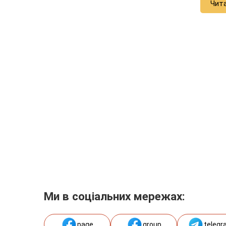
Чит
Ми в соціальних мережах:
page
group
telegr