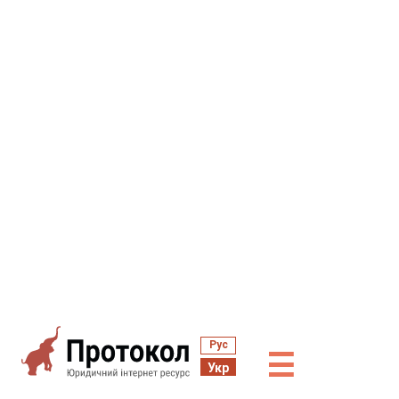
Рус
☰
Укр