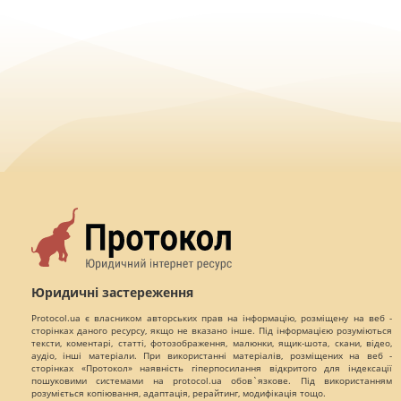
Юридичні застереження
Protocol.ua є власником авторських прав на інформацію, розміщену на веб -
сторінках даного ресурсу, якщо не вказано інше. Під інформацією розуміються
тексти, коментарі, статті, фотозображення, малюнки, ящик-шота, скани, відео,
аудіо, інші матеріали. При використанні матеріалів, розміщених на веб -
сторінках «Протокол» наявність гіперпосилання відкритого для індексації
пошуковими системами на protocol.ua обов`язкове. Під використанням
розуміється копіювання, адаптація, рерайтинг, модифікація тощо.