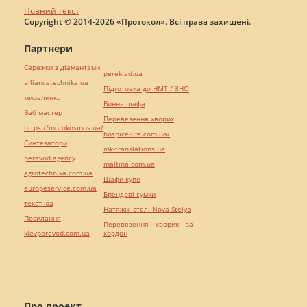
Повний текст
Copyright © 2014-2026 «Протокол». Всі права захищені.
Партнери
Сережки з діамантами
pereklad.ua
alliancetechnika.ua
Підготовка до НМТ / ЗНО
миралинкс
Винна шафа
Веб мастер
Перевезення хворих
https://motokosmos.ua/
hospice-life.com.ua/
Синтезатори
mk-translations.ua
perevod.agency
maltina.com.ua
agrotechnika.com.ua
Шафи купе
europeservice.com.ua
Брендові сумки
текст юа
Натяжні стелі Nova Stelya
Посилання
Перевезення хворих за
kievperevod.com.ua
кордон
Про проект