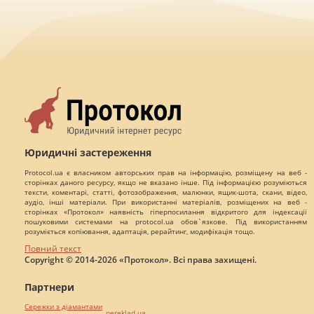
Юридичні застереження
Protocol.ua є власником авторських прав на інформацію, розміщену на веб -
сторінках даного ресурсу, якщо не вказано інше. Під інформацією розуміються
тексти, коментарі, статті, фотозображення, малюнки, ящик-шота, скани, відео,
аудіо, інші матеріали. При використанні матеріалів, розміщених на веб -
сторінках «Протокол» наявність гіперпосилання відкритого для індексації
пошуковими системами на protocol.ua обов`язкове. Під використанням
розуміється копіювання, адаптація, рерайтинг, модифікація тощо.
Повний текст
Copyright © 2014-2026 «Протокол». Всі права захищені.
Партнери
Сережки з діамантами
pereklad.ua