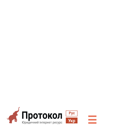
Рус
☰
Укр