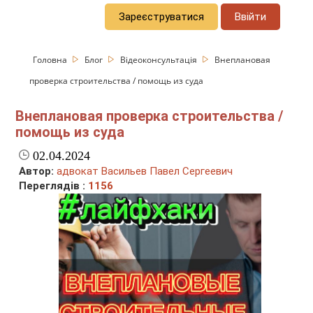
Зареєструватися
Ввійти
Головна
Блог
Відеоконсультація
Внеплановая
проверка строительства / помощь из суда
Внеплановая проверка строительства /
помощь из суда
02.04.2024
Автор:
адвокат Васильев Павел Сергеевич
Переглядів :
1156