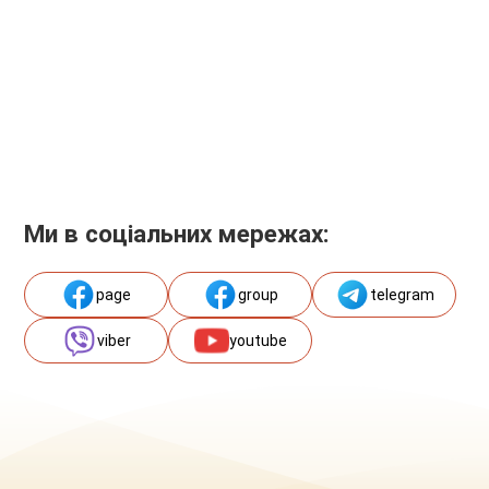
Ми в соціальних мережах:
page
group
telegram
viber
youtube