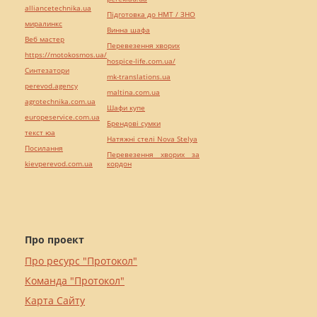
alliancetechnika.ua
Підготовка до НМТ / ЗНО
миралинкс
Винна шафа
Веб мастер
Перевезення хворих
https://motokosmos.ua/
hospice-life.com.ua/
Синтезатори
mk-translations.ua
perevod.agency
maltina.com.ua
agrotechnika.com.ua
Шафи купе
europeservice.com.ua
Брендові сумки
текст юа
Натяжні стелі Nova Stelya
Посилання
Перевезення хворих за
kievperevod.com.ua
кордон
Про проект
Про ресурс "Протокол"
Команда "Протокол"
Карта Сайту