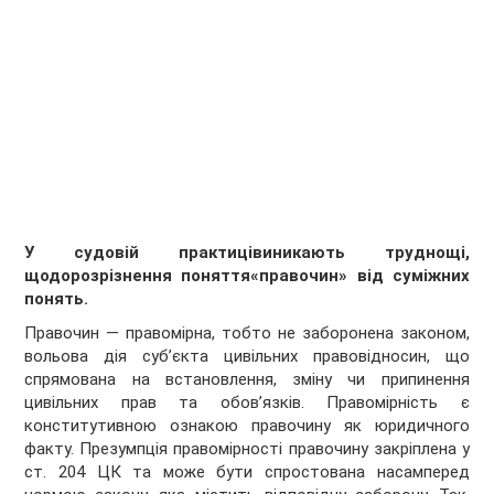
У
судовій практиці
виникають
т
руднощі,
що
до
розрізненн
я
поняття
«правочин»
від суміжних
понять
.
Правочин — правомірна, тобто не заборонена законом,
вольова дія суб’єкта цивільних правовідносин, що
спрямована на встановлення, зміну чи припинення
цивільних прав та обов’язків. Правомірність є
конститутивною ознакою правочину як юридичного
факту. Презумпція правомірності правочину закріплена у
ст. 204 ЦК та може бути спростована насамперед