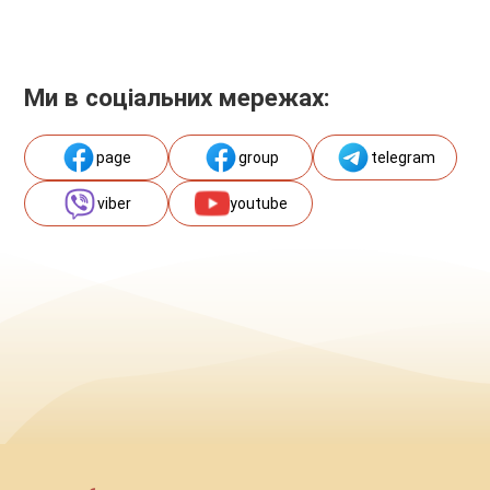
Ми в соціальних мережах:
page
group
telegram
viber
youtube