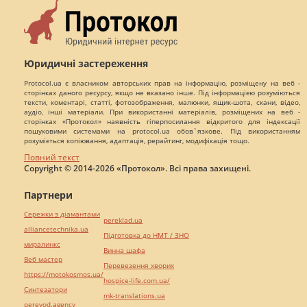
Юридичні застереження
Protocol.ua є власником авторських прав на інформацію, розміщену на веб -
сторінках даного ресурсу, якщо не вказано інше. Під інформацією розуміються
тексти, коментарі, статті, фотозображення, малюнки, ящик-шота, скани, відео,
аудіо, інші матеріали. При використанні матеріалів, розміщених на веб -
сторінках «Протокол» наявність гіперпосилання відкритого для індексації
пошуковими системами на protocol.ua обов`язкове. Під використанням
розуміється копіювання, адаптація, рерайтинг, модифікація тощо.
Повний текст
Copyright © 2014-2026 «Протокол». Всі права захищені.
Партнери
Сережки з діамантами
pereklad.ua
alliancetechnika.ua
Підготовка до НМТ / ЗНО
миралинкс
Винна шафа
Веб мастер
Перевезення хворих
https://motokosmos.ua/
hospice-life.com.ua/
Синтезатори
mk-translations.ua
perevod.agency