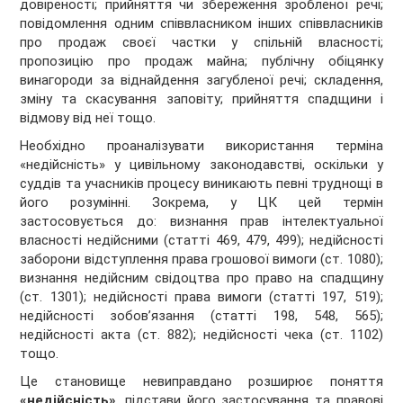
довіреності; прийняття чи збереження зробленої речі;
повідомлення одним співвласником інших співвласників
про продаж своєї частки у спільній власності;
пропозицію про продаж майна; публічну обіцянку
винагороди за віднайдення загубленої речі; складення,
зміну та скасування заповіту; прийняття спадщини і
відмову від неї тощо.
Необхідно проаналізувати використання терміна
«недійсність» у цивільному законодавстві, оскільки у
суддів та учасників процесу виникають певні труднощі в
його розумінні. Зокрема, у ЦК цей термін
застосовується до: визнання прав інтелектуальної
власності недійсними (статті 469, 479, 499); недійсності
заборони відступлення права грошової вимоги (ст. 1080);
визнання недійсним свідоцтва про право на спадщину
(ст. 1301); недійсності права вимоги (статті 197, 519);
недійсності зобов’язання (статті 198, 548, 565);
недійсності акта (ст. 882); недійсності чека (ст. 1102)
тощо.
Це становище невиправдано розширює поняття
«недійсність»
, підстави його застосування та правові