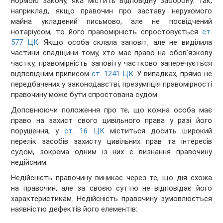
нормою закону, яка містить відповідну заборону. Так,
наприклад, якщо правочин про заставу нерухомого
майна укладений письмово, але не посвідчений
нотаріусом, то його правомірність спростовується
ст.
577 ЦК
. Якщо особа склала заповіт, але не виділила
частини спадщини тому, хто має право на обов’язкову
частку, правомірність заповіту частково заперечується
відповідним приписом
ст. 1241 ЦК
. У випадках, прямо не
передбачених у законодавстві, презумпція правомірності
правочину може бути спростована судом.
Доповнюючи положення про те, що кожна особа має
право на захист свого цивільного права у разі його
порушення, у
ст. 16 ЦК
міститься досить широкий
перелік засобів захисту цивільних прав та інтересів
судом, зокрема одним із них є визнання правочину
недійсним.
Недійсність правочину виникає через те, що дія схожа
на правочин, але за своєю суттю не відповідає його
характеристикам. Недійсність правочину зумовлюється
наявністю дефектів його елементів: