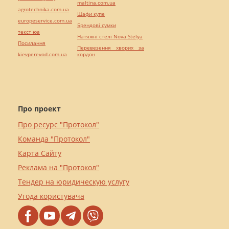
maltina.com.ua
agrotechnika.com.ua
Шафи купе
europeservice.com.ua
Брендові сумки
текст юа
Натяжні стелі Nova Stelya
Посилання
Перевезення хворих за
kievperevod.com.ua
кордон
Про проект
Про ресурс "Протокол"
Команда "Протокол"
Карта Сайту
Реклама на "Протокол"
Тендер на юридическую услугу
Угода користувача