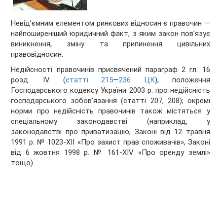
Невід’ємним елементом ринкових відносин є правочин —
найпоширеніший юридичний факт, з яким закон пов’язує
виникнення, зміну та припинення цивільних
правовідносин.
Недійсності правочинів присвячений параграф 2 гл. 16
розд. IV (
статті 215
—
236 ЦК
); положення
Господарського кодексу України 2003 р. про недійсність
господарського зобов’язання (статті 207, 208); окремі
норми про недійсність правочинів також містяться у
спеціальному законодавстві (наприклад, у
законодавстві про приватизацію, Законі від 12 травня
1991 р. № 1023-XII «Про захист прав споживачів», Законі
від 6 жовтня 1998 р. № 161-XIV «Про оренду землі»
тощо).