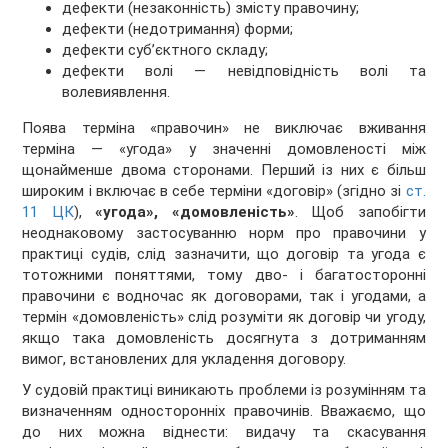
дефекти (незаконність) змісту правочину;
дефекти (недотримання) форми;
дефекти суб’єктного складу;
дефекти волі — невідповідність волі та
волевиявлення.
Поява терміна «правочин» не виключає вживання
терміна — «угода» у значенні домовленості між
щонайменше двома сторонами. Перший із них є більш
широким і включає в себе терміни «договір» (згідно зі
ст.
11 ЦК
),
«угода», «домовленість»
. Щоб запобігти
неоднаковому застосуванню норм про правочини у
практиці судів, слід зазначити, що договір та угода є
тотожними поняттями, тому дво- і багатосторонні
правочини є водночас як договорами, так і угодами, а
термін «домовленість» слід розуміти як договір чи угоду,
якщо така домовленість досягнута з дотриманням
вимог, встановлених для укладення договору.
У судовій практиці виникають проблеми із розумінням та
визначенням односторонніх правочинів. Вважаємо, що
до них можна віднести: видачу та скасування