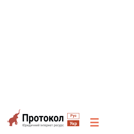
Рус
☰
Укр