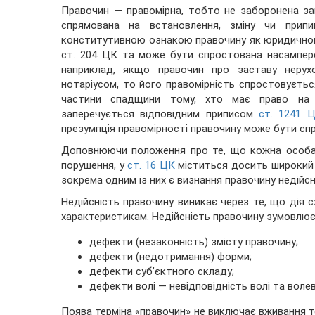
Правочин — правомірна, тобто не заборонена зак
спрямована на встановлення, зміну чи припин
конститутивною ознакою правочину як юридичного
ст. 204 ЦК та може бути спростована насампере
наприклад, якщо правочин про заставу нерух
нотаріусом, то його правомірність спростовуєть
частини спадщини тому, хто має право на об
заперечується відповідним приписом
ст. 1241 
презумпція правомірності правочину може бути сп
Доповнюючи положення про те, що кожна особа м
порушення, у
ст. 16 ЦК
міститься досить широкий п
зокрема одним із них є визнання правочину недійсн
Недійсність правочину виникає через те, що дія 
характеристикам. Недійсність правочину зумовлює
дефекти (незаконність) змісту правочину;
дефекти (недотримання) форми;
дефекти суб’єктного складу;
дефекти волі — невідповідність волі та воле
Поява терміна «правочин» не виключає вживання т