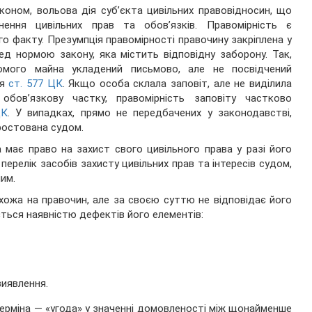
оном, вольова дія суб’єкта цивільних правовідносин, що
ення цивільних прав та обов’язків. Правомірність є
 факту. Презумпція правомірності правочину закріплена у
д нормою закону, яка містить відповідну заборону. Так,
омого майна укладений письмово, але не посвідчений
ся
ст. 577 ЦК
. Якщо особа склала заповіт, але не виділила
ов’язкову частку, правомірність заповіту частково
ЦК
. У випадках, прямо не передбачених у законодавстві,
ростована судом.
ає право на захист свого цивільного права у разі його
ерелік засобів захисту цивільних прав та інтересів судом,
им.
схожа на правочин, але за своєю суттю не відповідає його
ться наявністю дефектів його елементів:
виявлення.
ерміна — «угода» у значенні домовленості між щонайменше