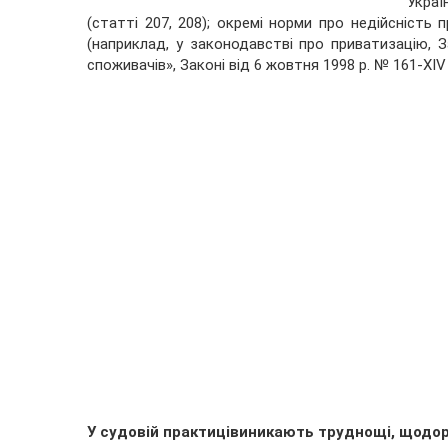
Украї
(статті 207, 208); окремі норми про недійсність
(наприклад, у законодавстві про приватизацію, З
споживачів», Законі від 6 жовтня 1998 р. № 161-XI
У
судовій практиці
виникають
т
руднощі, що
до