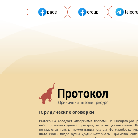
page
group
telegr
Юридические оговорки
Protocol.ua обладает авторскими правами на информацию,
веб - страницах данного ресурса, если не указано иное. 
понимаются тексты, комментарии, статьи, фотоизображения,
шота, сканы, видео, аудио, другие материалы. При использов
размещенных на веб - страницах «Протокол» наличие гиперс