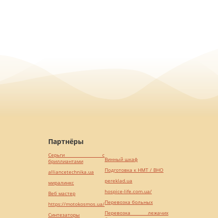
Партнёры
Серьги с
Винный шкаф
бриллиантами
Подготовка к НМТ / ВНО
alliancetechnika.ua
pereklad.ua
миралинкс
hospice-life.com.ua/
Веб мастер
Перевозка больных
https://motokosmos.ua/
Перевозка лежачих
Синтезаторы