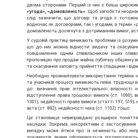
двома сторонами. Перший із них є більш широким 
«угода», «домовленість»
. Щоб запобігти неодна
слід зазначити, що договір та угода є тотожн
водночас як договорами, так і угодами, а термін «
домовленість досягнута з дотриманням вимог, вс
У судовій практиці виникають проблеми із розумі
що до них можна віднести: видачу та скасуванн
повідомлення одним співвласником інших співвл
пропозицію про продаж майна; публічну обіцянку ви
та скасування заповіту; прийняття спадщини і відм
Необхідно проаналізувати використання терміна «н
та учасників процесу виникають певні труднощі в
до: визнання прав інтелектуальної власності н
відступлення права грошової вимоги (ст. 1080); 
1301); недійсності права вимоги (статті 197, 519); 
акта (ст. 882); недійсності чека (ст. 1102) тощо.
Це становище невиправдано розширює понятт
наслідки. Зокрема, некоректним є застосування
випадку може йтися про їх нечинність або непр
документів, якими оформлюється, підтверджуєть