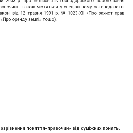
ни 2003 р. про недійсність господарського зобов’язання
 правочинів також містяться у спеціальному законодавстві
аконі від 12 травня 1991 р. № 1023-XII «Про захист прав
V «Про оренду землі» тощо).
розрізненн
я
поняття
«правочин»
від суміжних понять
.