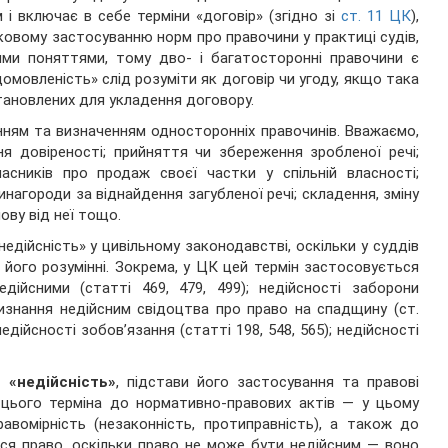
і включає в себе терміни «договір» (згідно зі
ст. 11 ЦК
),
ковому застосуванню норм про правочини у практиці судів,
ими поняттями, тому дво- і багатосторонні правочини є
домовленість» слід розуміти як договір чи угоду, якщо така
тановлених для укладення договору.
нням та визначенням односторонніх правочинів. Вважаємо,
я довіреності; прийняття чи збереження зробленої речі;
асників про продаж своєї частки у спільній власності;
нагороди за віднайдення загубленої речі; складення, зміну
ову від неї тощо.
едійсність» у цивільному законодавстві, оскільки у суддів
 його розумінні. Зокрема, у ЦК цей термін застосовується
едійсними (статті 469, 479, 499); недійсності заборони
визнання недійсним свідоцтва про право на спадщину (ст.
недійсності зобов’язання (статті 198, 548, 565); недійсності
я
«недійсність»
, підстави його застосування та правові
 цього терміна до нормативно-правових актів — у цьому
авомірність (незаконність, протиправність), а також до
ся право, оскільки право не може бути недійсним — воно