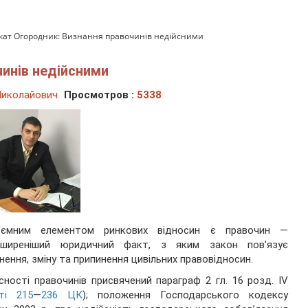
кат Огородник: Визнання правочинів недійсними
инів недійсними
Миколайович
Просмотров :
5338
д’ємним елементом ринкових відносин є правочин —
оширеніший юридичний факт, з яким закон пов’язує
нення, зміну та припинення цивільних правовідносин.
сності правочинів присвячений параграф 2 гл. 16 розд. IV
ті 215
—
236 ЦК
); положення Господарського кодексу