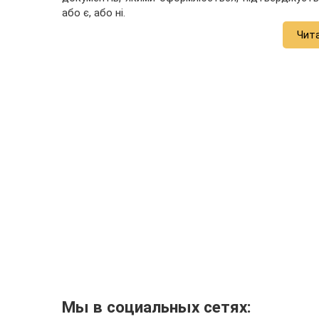
або є, або ні.
Чит
Мы в социальных сетях: