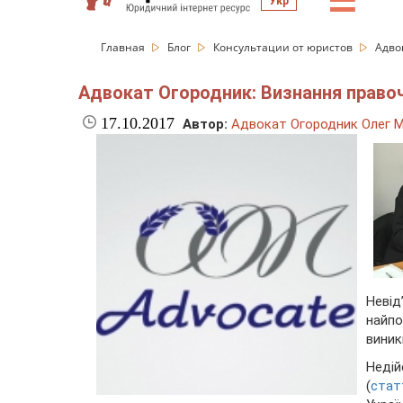
☰
Укр
Главная
Блог
Консультации от юристов
Адво
Адвокат Огородник: Визнання правоч
17.10.2017
Автор:
Адвокат Огородник Олег 
Неві
найп
виник
Недій
(
стат