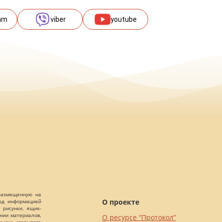
am
viber
youtube
 размещенную на
О проекте
Под информацией
 рисунки, ящик-
ании материалов,
О ресурсе “Протокол”
сылки открытого