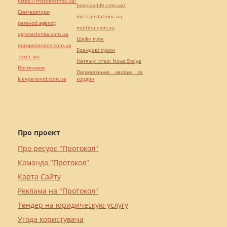
https://motokosmos.ua/
hospice-life.com.ua/
Синтезатори
mk-translations.ua
perevod.agency
maltina.com.ua
agrotechnika.com.ua
Шафи купе
europeservice.com.ua
Брендові сумки
текст юа
Натяжні стелі Nova Stelya
Посилання
Перевезення хворих за
kievperevod.com.ua
кордон
Про проект
Про ресурс "Протокол"
Команда "Протокол"
Карта Сайту
Реклама на "Протокол"
Тендер на юридическую услугу
Угода користувача