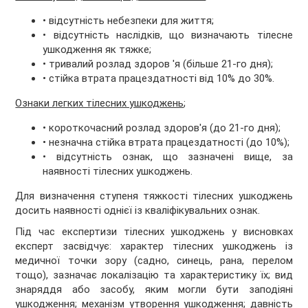
• відсутність небезпеки для життя;
• відсутність наслідків, що визначають тілесне
ушкодження як тяжке;
• тривалий розлад здоров 'я (більше 21-го дня);
• стійка втрата працездатності від 10% до 30%.
Ознаки легких тілесних ушкоджень
;
• короткочасний розлад здоров'я (до 21-го дня);
• незначна стійка втрата працездатності (до 10%);
• відсутність ознак, що зазначені вище, за
наявності тілесних ушкоджень.
Для визначення ступеня тяжкості тілесних ушкоджень
досить наявності однієї із кваліфікувальних ознак.
Під час експертизи тілесних ушкоджень у висновках
експерт засвідчує: характер тілесних ушкоджень із
медичної точки зору (садно, синець, рана, перелом
тощо), зазначає локалізацію та характеристику їх; вид
знаряддя або засобу, яким могли бути заподіяні
ушкодження; механізм утворення ушкодження; давність