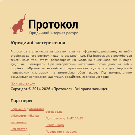
Юридичні застереження
Protocol.ua є власником авторських прав на інформацію, розміщену на веб -
сторінках даного ресурсу, якщо не вказано інше. Під інформацією розуміються
тексти, коментарі, статті, фотозображення, малюнки, ящик-шота, скани, відео,
аудіо, інші матеріали. При використанні матеріалів, розміщених на веб -
сторінках «Протокол» наявність гіперпосилання відкритого для індексації
пошуковими системами на protocol.ua обов`язкове. Під використанням
розуміється копіювання, адаптація, рерайтинг, модифікація тощо.
Повний текст
Copyright © 2014-2026 «Протокол». Всі права захищені.
Партнери
Сережки з діамантами
pereklad.ua
alliancetechnika.ua
Підготовка до НМТ / ЗНО
миралинкс
Винна шафа
Веб мастер
Перевезення хворих