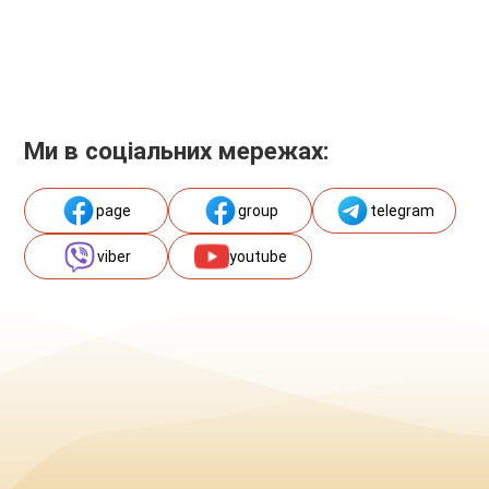
Ми в соціальних мережах:
page
group
telegram
viber
youtube