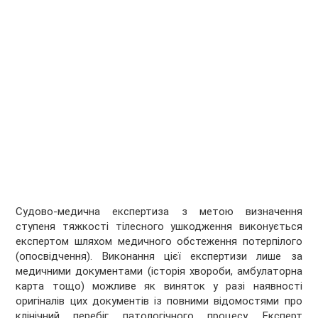
Судово-медична експертиза з метою визначення
ступеня тяжкості тілесного ушкодження виконується
експертом шляхом медичного обстеження потерпілого
(опосвідчення). Виконання цієї експертизи лише за
медичними документами (історія хвороби, амбулаторна
карта тощо) можливе як виняток у разі наявності
оригіналів цих документів із повними відомостями про
клінічний перебіг патологічного процесу. Експерт