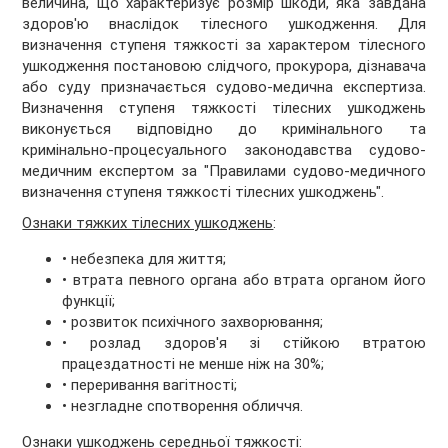
величина, що характеризує розмір шкоди, яка завдана
здоров'ю внаслідок тілесного ушкодження. Для
визначення ступеня тяжкості за характером тілесного
ушкодження постановою слідчого, прокурора, дізнавача
або суду призначається судово-медична експертиза.
Визначення ступеня тяжкості тілесних ушкоджень
виконується відповідно до кримінального та
кримінально-процесуального законодавства судово-
медичним експертом за "Правилами судово-медичного
визначення ступеня тяжкості тілесних ушкоджень".
Ознаки тяжких тілесних ушкоджень
:
• небезпека для життя;
• втрата певного органа або втрата органом його
функції;
• розвиток психічного захворювання;
• розлад здоров'я зі стійкою втратою
працездатності не менше ніж на 30%;
• переривання вагітності;
• незгладне спотворення обличчя.
Ознаки ушкоджень середньої тяжкості
: