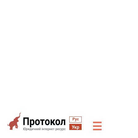
Рус
☰
Укр