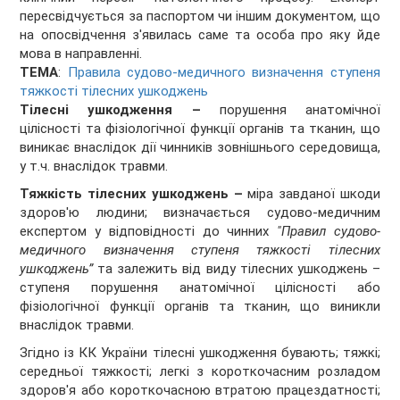
пересвідчується за паспортом чи іншим документом, що
на опосвідчення з'явилась саме та особа про яку йде
мова в направленні.
ТЕМА
:
Правила судово-медичного визначення ступеня
тяжкості тілесних ушкоджень
Тілесні ушкодження –
порушення анатомічної
цілісності та фізіологічної функції органів та тканин, що
виникає внаслідок дії чинників зовнішнього середовища,
у т.ч. внаслідок травми.
Тяжкість тілесних ушкоджень –
міра завданої шкоди
здоров'ю людини; визначається судово-медичним
експертом у відповідності до чинних
"Правил судово-
медичного визначення ступеня тяжкості тілесних
ушкоджень”
та залежить від виду тілесних ушкоджень –
ступеня порушення анатомічної цілісності або
фізіологічної функції органів та тканин, що виникли
внаслідок травми.
Згідно із КК України тілесні ушкодження бувають; тяжкі;
середньої тяжкості; легкі з короткочасним розладом
здоров'я або короткочасною втратою працездатності;