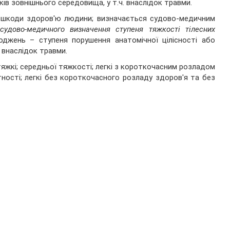
ків зовнішнього середовища, у т.ч. внаслідок травми.
ї шкоди здоров'ю людини; визначається судово-медичним
удово-медичного визначення ступеня тяжкості тілесних
джень – ступеня порушення анатомічної цілісності або
и внаслідок травми.
тяжкі; середньої тяжкості; легкі з короткочасним розладом
ості; легкі без короткочасного розладу здоров'я та без