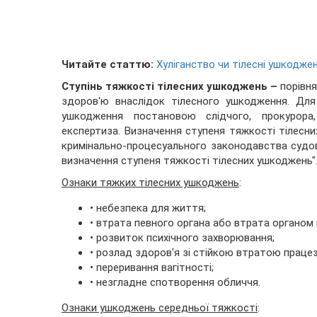
Читайте статтю:
Хуліганство чи тілесні ушкодже
Ступінь тяжкості тілесних ушкоджень –
порівн
здоров'ю внаслідок тілесного ушкодження. Для
ушкодження постановою слідчого, прокурора
експертиза. Визначення ступеня тяжкості тілесн
кримінально-процесуального законодавства суд
визначення ступеня тяжкості тілесних ушкоджень"
Ознаки тяжких тілесних ушкоджень
:
• небезпека для життя;
• втрата певного органа або втрата органом 
• розвиток психічного захворювання;
• розлад здоров'я зі стійкою втратою працез
• переривання вагітності;
• незгладне спотворення обличчя.
Ознаки ушкоджень середньої тяжкості
: