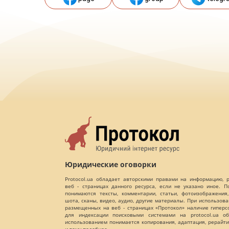
Юридические оговорки
Protocol.ua обладает авторскими правами на информацию,
веб - страницах данного ресурса, если не указано иное. 
понимаются тексты, комментарии, статьи, фотоизображения,
шота, сканы, видео, аудио, другие материалы. При использов
размещенных на веб - страницах «Протокол» наличие гиперс
для индексации поисковыми системами на protocol.ua об
использованием понимается копирования, адаптация, рерайти
и тому подобное.