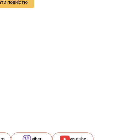
ати повністю
am
viber
youtube