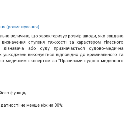
ння (розмежування)
яльна величина, що характеризує розмір шкоди, яка завдана
 визначення ступеня тяжкості за характером тілесного
, дізнавача або суду призначається судово-медична
их ушкоджень виконується відповідно до кримінального та
ово-медичним експертом за "Правилами судово-медичного
.
його функції;
датності не менше ніж на 30%;