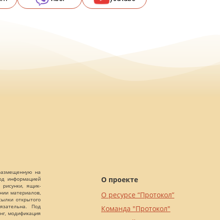
 размещенную на
О проекте
Под информацией
 рисунки, ящик-
ании материалов,
О ресурсе “Протокол”
сылки открытого
язательна. Под
Команда "Протокол"
нг, модификация