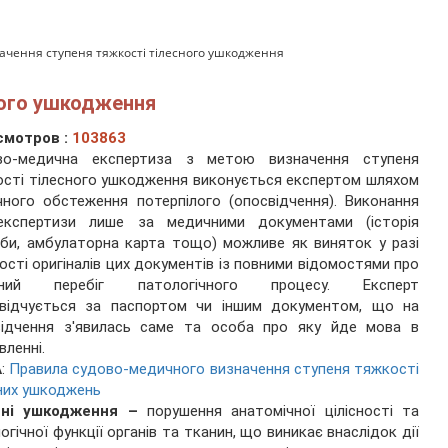
ачення ступеня тяжкості тілесного ушкодження
ного ушкодження
смотров :
103863
во-медична експертиза з метою визначення ступеня
сті тілесного ушкодження виконується експертом шляхом
ного обстеження потерпілого (опосвідчення). Виконання
 експертизи лише за медичними документами (історія
би, амбулаторна карта тощо) можливе як виняток у разі
ості оригіналів цих документів із повними відомостями про
ічний перебіг патологічного процесу. Експерт
свідчується за паспортом чи іншим документом, що на
відчення з'явилась саме та особа про яку йде мова в
вленні.
А
:
Правила судово-медичного визначення ступеня тяжкості
них ушкоджень
сні ушкодження –
порушення анатомічної цілісності та
логічної функції органів та тканин, що виникає внаслідок дії