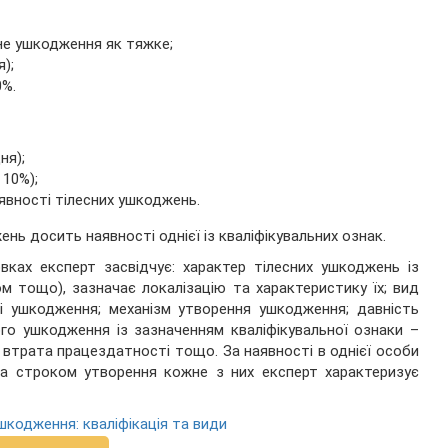
сне ушкодження як тяжке;
);
0%.
ня);
 10%);
аявності тілесних ушкоджень.
нь досить наявності однієї із кваліфікувальних ознак.
вках експерт засвідчує: характер тілесних ушкоджень із
ом тощо), зазначає локалізацію та характеристику їх; вид
і ушкодження; механізм утворення ушкодження; давність
ого ушкодження із зазначенням кваліфікувальної ознаки –
 втрата працездатності тощо. За наявності в однієї особи
за строком утворення кожне з них експерт характеризує
шкодження: кваліфікація та види