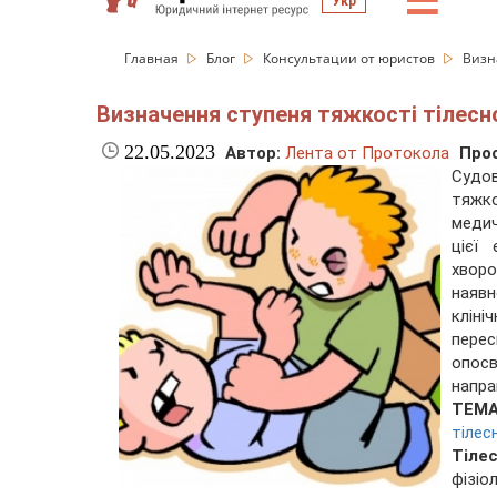
☰
Укр
Главная
Блог
Консультации от юристов
Визн
Визначення ступеня тяжкості тілес
22.05.2023
Автор:
Лента от Протокола
Про
Судо
тяжко
медич
цієї
хворо
наявн
клін
пере
опос
напра
ТЕМ
тілес
Тіле
фізіо