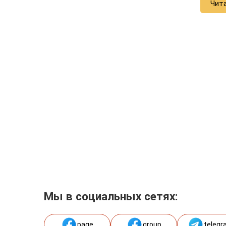
Чит
Мы в социальных сетях:
page
group
telegr