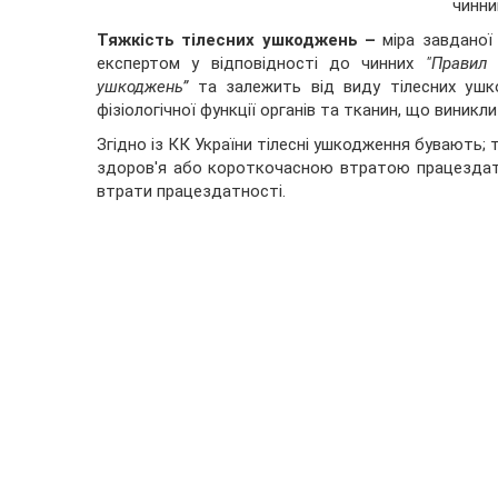
чинни
Тяжкість тілесних ушкоджень –
міра завдано
експертом у відповідності до чинних
"Правил с
ушкоджень”
та залежить від виду тілесних ушко
фізіологічної функції органів та тканин, що виникл
Згідно із КК України тілесні ушкодження бувають; 
здоров'я або короткочасною втратою працездатн
втрати працездатності.