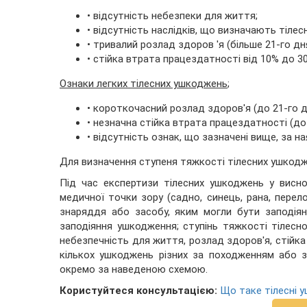
• відсутність небезпеки для життя;
• відсутність наслідків, що визначають тіле
• тривалий розлад здоров 'я (більше 21-го дня
• стійка втрата працездатності від 10% до 3
Ознаки легких тілесних ушкоджень
;
• короткочасний розлад здоров'я (до 21-го д
• незначна стійка втрата працездатності (до
• відсутність ознак, що зазначені вище, за н
Для визначення ступеня тяжкості тілесних ушкодже
Під час експертизи тілесних ушкоджень у висно
медичної точки зору (садно, синець, рана, перел
знаряддя або засобу, яким могли бути заподіян
заподіяння ушкодження; ступінь тяжкості тілесн
небезпечність для життя, розлад здоров'я, стійка
кількох ушкоджень різних за походженням або 
окремо за наведеною схемою.
Користуйтеся консультацією:
Що таке тілесні у