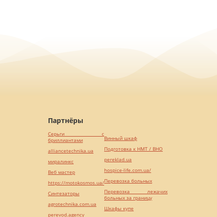
Партнёры
Серьги с
Винный шкаф
бриллиантами
Подготовка к НМТ / ВНО
alliancetechnika.ua
pereklad.ua
миралинкс
hospice-life.com.ua/
Веб мастер
Перевозка больных
https://motokosmos.ua/
Перевозка лежачих
Синтезаторы
больных за границу
agrotechnika.com.ua
Шкафы купе
perevod.agency