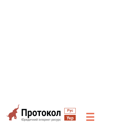
Рус
☰
Укр