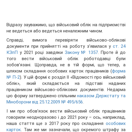
Відразу зауважимо, що військовий облік на підприємстві
не ведеться або ведеться неналежним чином.
Справді, вимога перевіряти військово-облікові
документи при прийнятті на роботу з’явилася у
ст. 24
КЗпП
у 2021 році завдяки
Закону № 1357
. Проте й до
того вести військовий облік роботодавці були
зобов’язані. Щоправда, не в тій формі, що тепер, а
шляхом складання особових карток працівників (
форма
№ П-2
). У цій формі є розділ ІІ «Відомості про військовий
облік», який складається на підставі наданих
працівником військово-облікових документів. Недарма
цю форму затверджено спільним
наказом Держстату та
Міноборони від 25.12.2009 № 495/656
.
І ми про обов’язок вести військовий облік працівників
говорили неодноразово і до 2021 року – ось, наприклад,
наша стаття ще з 2017 року про складання
особових
карток
. Там же ми зазначали, що окремого штрафу за