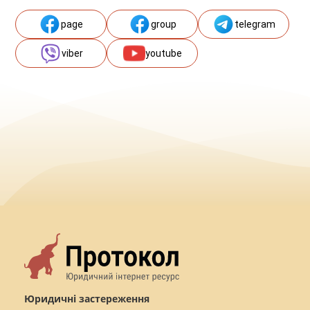
page
group
telegram
viber
youtube
Юридичні застереження