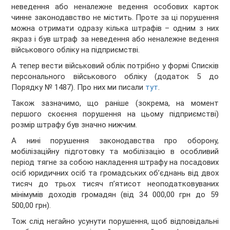
неведення або неналежне ведення особових карток
чинне законодавство не містить. Проте за ці порушення
можна отримати одразу кілька штрафів – одним з них
якраз і був штраф за неведення або неналежне ведення
військового обліку на підприємстві.
А тепер вести військовий облік потрібно у формі Списків
персонального військового обліку (додаток 5 до
Порядку № 1487). Про них ми писали
тут
.
Також зазначимо, що раніше (зокрема, на момент
першого скоєння порушення на цьому підприємстві)
розмір штрафу був значно нижчим.
А нині порушення законодавства про оборону,
мобілізаційну підготовку та мобілізацію в особливий
період тягне за собою накладення штрафу на посадових
осіб юридичних осіб та громадських об’єднань від двох
тисяч до трьох тисяч п’ятисот неоподатковуваних
мінімумів доходів громадян (від 34 000,00 грн до 59
500,00 грн).
Тож слід негайно усунути порушення, щоб відповідальні