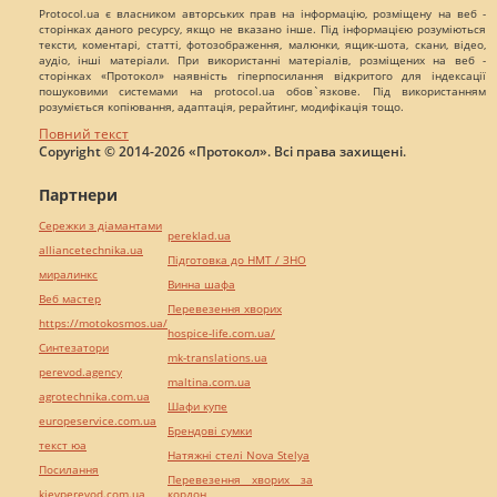
Protocol.ua є власником авторських прав на інформацію, розміщену на веб -
сторінках даного ресурсу, якщо не вказано інше. Під інформацією розуміються
тексти, коментарі, статті, фотозображення, малюнки, ящик-шота, скани, відео,
аудіо, інші матеріали. При використанні матеріалів, розміщених на веб -
сторінках «Протокол» наявність гіперпосилання відкритого для індексації
пошуковими системами на protocol.ua обов`язкове. Під використанням
розуміється копіювання, адаптація, рерайтинг, модифікація тощо.
Повний текст
Copyright © 2014-2026 «Протокол». Всі права захищені.
Партнери
Сережки з діамантами
pereklad.ua
alliancetechnika.ua
Підготовка до НМТ / ЗНО
миралинкс
Винна шафа
Веб мастер
Перевезення хворих
https://motokosmos.ua/
hospice-life.com.ua/
Синтезатори
mk-translations.ua
perevod.agency
maltina.com.ua
agrotechnika.com.ua
Шафи купе
europeservice.com.ua
Брендові сумки
текст юа
Натяжні стелі Nova Stelya
Посилання
Перевезення хворих за
kievperevod.com.ua
кордон