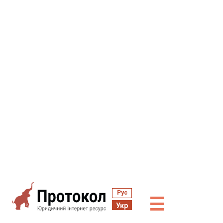
Рус
☰
Укр