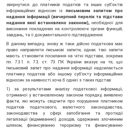
звернутися до платників податків та інших суб’єктів
інформаційних відносин із
письмовим запитом про
надання інформації (вичерпний перелік та підстави
надання якої встановлено законом),
необхідної для
виконання покладених на контролюючі органи функцій,
завдань, та її документального підтвердження.
В даному випадку, знову ж таки дійсно податкова має
право направляти письмові запити, однак такі запити
мають становити посилання на чіткі підстави, зокрема
пп. 7.3.1. п. 7.3. ст. 73 ПК України вказує на те, що
письмовий запит про надання інформації надсилається
платнику податків або іншому суб’єкту інформаційних
відносин за наявності хоча б однієї з таких підстав:
1) за результатами аналізу податкової інформації,
отриманої у встановленому законом порядку, виявлено
факти, які можуть свідчити про порушення платником
податків податкового, валютного законодавства,
законодавства у сфері запобігання та протидії
легалізації (відмиванню) доходів, одержаних злочинним
шляхом, фінансуванню тероризму та фінансуванню