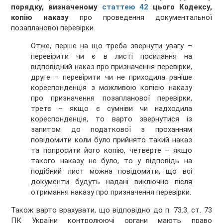
порядку, визначеному
статтею 42
цього Кодексу,
копію наказу
про проведення документальної
позапланової перевірки.
Отже, перше на що треба звернути увагу –
перевірити чи є в листі посилання на
відповідний наказ про призначення перевірки,
друге – перевірити чи не приходила раніше
кореспонденція з можливою копією наказу
про призначення позапланової перевірки,
третє – якщо є сумніви чи надходила
кореспонденція, то варто звернутися із
запитом до податкової з проханням
повідомити коли було прийнято такий наказ
та попросити його копію, четверте – якщо
такого наказу не було, то у відповідь на
подібний лист можна повідомити, що всі
документи будуть надані виключно після
отримання наказу про призначення перевірки.
Також варто врахувати, що відповідно до п. 73.3. ст. 73
ПК України контролюючі органи мають право