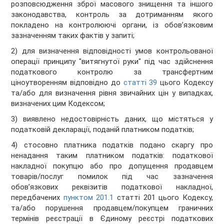
розповсюдження зброї масового знищення та іншого
законодавства, контроль за дотриманням якого
покладено на контролюючі органи, із обов’язковим
зазначенням таких фактів у запиті;
2) для визначення відповідності умов контрольованої
операції принципу "витягнутої руки" під час здійснення
податкового контролю за трансфертним
ціноутворенням відповідно до
статті 39
цього Кодексу
та/або для визначення рівня звичайних цін у випадках,
визначених цим Кодексом;
3) виявлено недостовірність даних, що містяться у
податковій декларації, поданій платником податків;
4) стосовно платника податків подано скаргу про
ненадання таким платником податків: податкової
накладної покупцю або про допущення продавцем
товарів/послуг помилок під час зазначення
обов’язкових реквізитів податкової накладної,
передбачених
пунктом 201.1
статті 201 цього Кодексу,
та/або порушення продавцем/покупцем граничних
термінів реєстрації в Єдиному реєстрі податкових