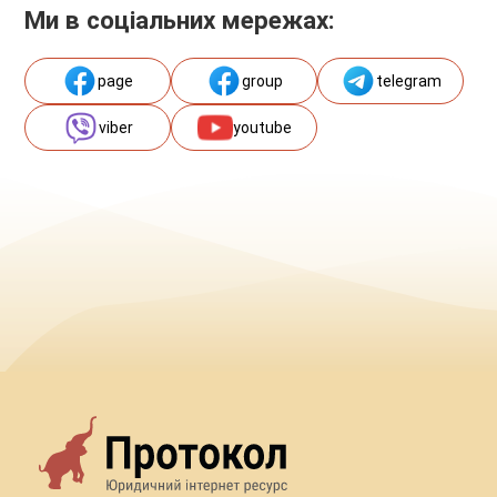
Ми в соціальних мережах:
page
group
telegram
viber
youtube