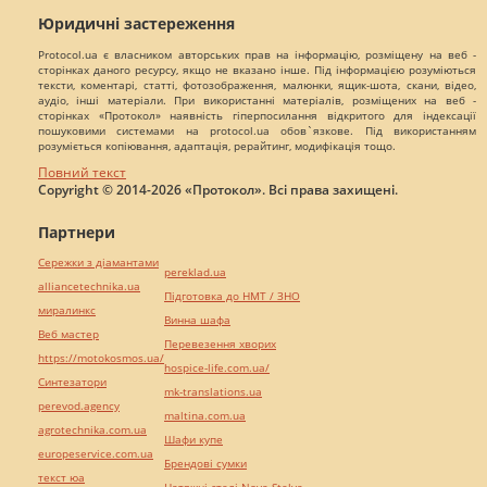
Юридичні застереження
Protocol.ua є власником авторських прав на інформацію, розміщену на веб -
сторінках даного ресурсу, якщо не вказано інше. Під інформацією розуміються
тексти, коментарі, статті, фотозображення, малюнки, ящик-шота, скани, відео,
аудіо, інші матеріали. При використанні матеріалів, розміщених на веб -
сторінках «Протокол» наявність гіперпосилання відкритого для індексації
пошуковими системами на protocol.ua обов`язкове. Під використанням
розуміється копіювання, адаптація, рерайтинг, модифікація тощо.
Повний текст
Copyright © 2014-2026 «Протокол». Всі права захищені.
Партнери
Сережки з діамантами
pereklad.ua
alliancetechnika.ua
Підготовка до НМТ / ЗНО
миралинкс
Винна шафа
Веб мастер
Перевезення хворих
https://motokosmos.ua/
hospice-life.com.ua/
Синтезатори
mk-translations.ua
perevod.agency
maltina.com.ua
agrotechnika.com.ua
Шафи купе
europeservice.com.ua
Брендові сумки
текст юа
Натяжні стелі Nova Stelya