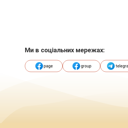
Ми в соціальних мережах:
page
group
telegr