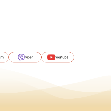
am
viber
youtube