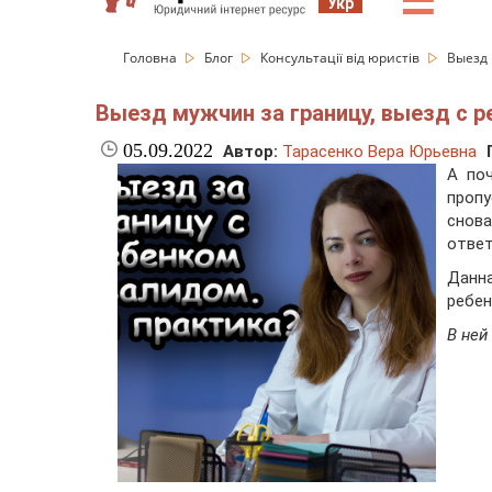
☰
Укр
Головна
Блог
Консультації від юристів
Выезд 
Выезд мужчин за границу, выезд с 
05.09.2022
Автор:
Тарасенко Вера Юрьевна
А по
пропу
снов
ответ
Данн
ребен
В ней