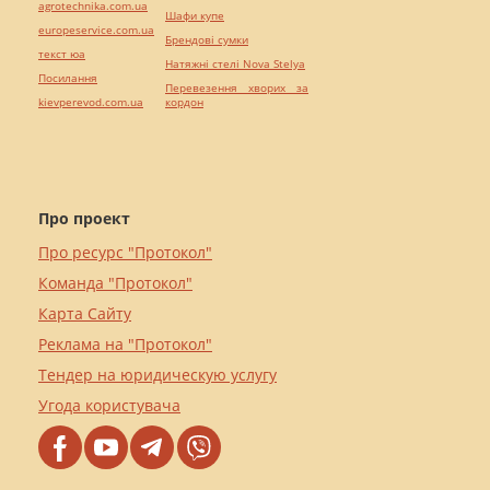
agrotechnika.com.ua
Шафи купе
europeservice.com.ua
Брендові сумки
текст юа
Натяжні стелі Nova Stelya
Посилання
Перевезення хворих за
kievperevod.com.ua
кордон
Про проект
Про ресурс "Протокол"
Команда "Протокол"
Карта Сайту
Реклама на "Протокол"
Тендер на юридическую услугу
Угода користувача