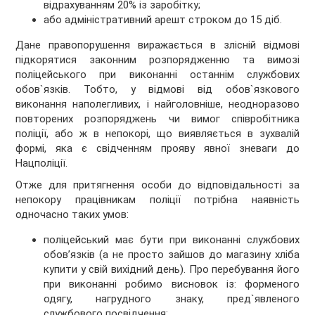
відрахуванням 20% із заробітку;
або адміністративний арешт строком до 15 діб.
Дане правопорушення виражається в злісній відмові
підкорятися законним розпорядженню та вимозі
поліцейського при виконанні останнім службових
обов`язків. Тобто, у відмові від обов`язкового
виконання наполегливих, і найголовніше, неодноразово
повторених розпоряджень чи вимог співробітника
поліції, або ж в непокорі, що виявляється в зухвалій
формі, яка є свідченням прояву явної зневаги до
Нацполіції.
Отже для притягнення особи до відповідальності за
непокору працівникам поліції потрібна наявність
одночасно таких умов:
поліцейський має бути при виконанні службових
обов’язків (а не просто зайшов до магазину хліба
купити у свій вихідний день). Про перебування його
при виконанні робимо висновок із: форменого
одягу, нагрудного знаку, пред`явленого
службового посвідчення;