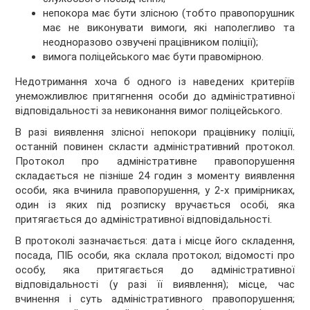
непокора має бути злісною (тобто правопорушник
має не виконувати вимоги, які наполегливо та
неодноразово озвучені працівником поліції);
вимога поліцейського має бути правомірною.
Недотримання хоча б одного із наведених критеріїв
унеможливлює притягнення особи до адміністративної
відповідальності за невиконання вимог поліцейського.
В разі виявлення злісної непокори працівнику поліції,
останній повинен скласти адміністративний протокол.
Протокол про адміністративне правопорушення
складається не пізніше 24 годин з моменту виявлення
особи, яка вчинила правопорушення, у 2-х примірниках,
один із яких під розписку вручається особі, яка
притягається до адміністративної відповідальності.
В протоколі зазначається: дата і місце його складення,
посада, ПІБ особи, яка склала протокол; відомості про
особу, яка притягається до адміністративної
відповідальності (у разі її виявлення); місце, час
вчинення і суть адміністративного правопорушення;