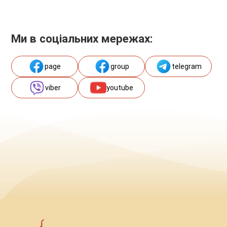
Ми в соціальних мережах:
page
group
telegram
viber
youtube