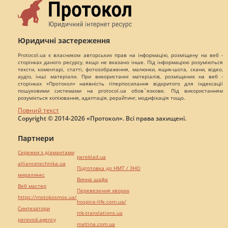
Юридичні застереження
Protocol.ua є власником авторських прав на інформацію, розміщену на веб -
сторінках даного ресурсу, якщо не вказано інше. Під інформацією розуміються
тексти, коментарі, статті, фотозображення, малюнки, ящик-шота, скани, відео,
аудіо, інші матеріали. При використанні матеріалів, розміщених на веб -
сторінках «Протокол» наявність гіперпосилання відкритого для індексації
пошуковими системами на protocol.ua обов`язкове. Під використанням
розуміється копіювання, адаптація, рерайтинг, модифікація тощо.
Повний текст
Copyright © 2014-2026 «Протокол». Всі права захищені.
Партнери
Сережки з діамантами
pereklad.ua
alliancetechnika.ua
Підготовка до НМТ / ЗНО
миралинкс
Винна шафа
Веб мастер
Перевезення хворих
https://motokosmos.ua/
hospice-life.com.ua/
Синтезатори
mk-translations.ua
perevod.agency
maltina.com.ua