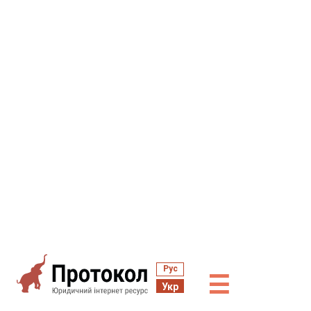
Рус
☰
Укр