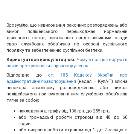
Зрозуміло, що невиконання законних розпоряджень або
вимог поліцейського перешкоджає нормальній
діяльності поліції, виконанню представниками влади
своїх службових обов`язків по охороні суспільного
порядку та забезпеченню суспільної безпеки.
Користуйтеся консультацією
:
Чому в поліції ігнорують
заяви про кримінальні правопорушення
Відповідно до
ст. 185 Кодексу України про
адміністративні правопорушення
(надалі – КупАП) злісна
непокора законному розпорядженню або вимозі
поліцейського при виконанні ним службових обов'язків
тягне за собою:
накладення штрафу від 136 грн. до 255 грн.;
або громадські роботи строком від 40 до 60
годин;
або виправні роботи строком від 1 до 2 місяців з