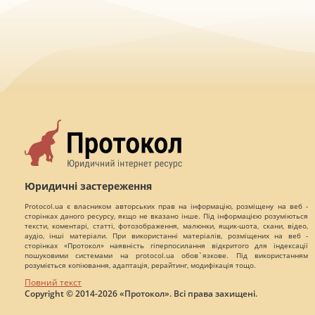
Юридичні застереження
Protocol.ua є власником авторських прав на інформацію, розміщену на веб -
сторінках даного ресурсу, якщо не вказано інше. Під інформацією розуміються
тексти, коментарі, статті, фотозображення, малюнки, ящик-шота, скани, відео,
аудіо, інші матеріали. При використанні матеріалів, розміщених на веб -
сторінках «Протокол» наявність гіперпосилання відкритого для індексації
пошуковими системами на protocol.ua обов`язкове. Під використанням
розуміється копіювання, адаптація, рерайтинг, модифікація тощо.
Повний текст
Copyright © 2014-2026 «Протокол». Всі права захищені.