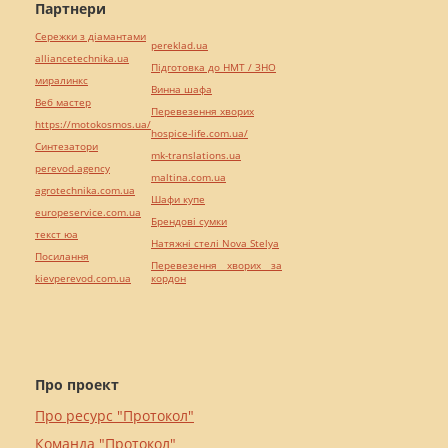
Партнери
Сережки з діамантами
pereklad.ua
alliancetechnika.ua
Підготовка до НМТ / ЗНО
миралинкс
Винна шафа
Веб мастер
Перевезення хворих
https://motokosmos.ua/
hospice-life.com.ua/
Синтезатори
mk-translations.ua
perevod.agency
maltina.com.ua
agrotechnika.com.ua
Шафи купе
europeservice.com.ua
Брендові сумки
текст юа
Натяжні стелі Nova Stelya
Посилання
Перевезення хворих за
kievperevod.com.ua
кордон
Про проект
Про ресурс "Протокол"
Команда "Протокол"