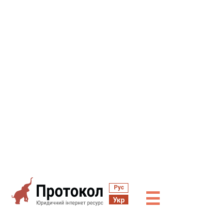
Рус
☰
Укр