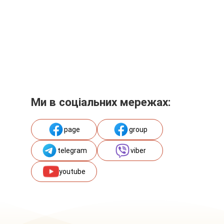
Ми в соціальних мережах:
page
group
telegram
viber
youtube