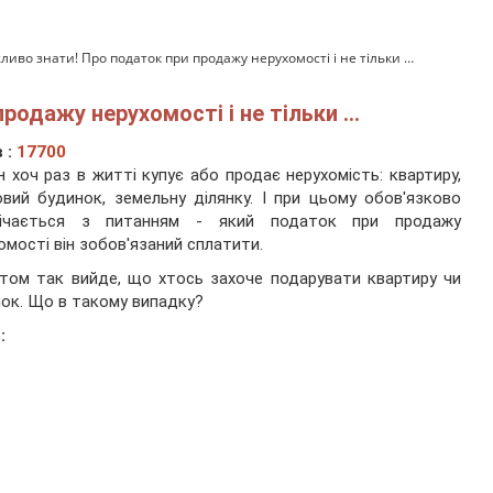
ливо знати! Про податок при продажу нерухомості і не тільки …
родажу нерухомості і не тільки …
 :
17700
 хоч раз в житті купує або продає нерухомість: квартиру,
вий будинок, земельну ділянку. І при цьому обов'язково
річається з питанням - який податок при продажу
омості він зобов'язаний сплатити.
том так вийде, що хтось захоче подарувати квартиру чи
ок. Що в такому випадку?
: