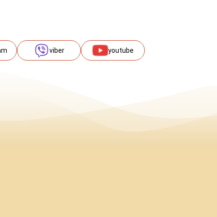
am
viber
youtube