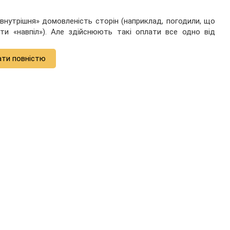
внутрішня» домовленість сторін (наприклад, погодили, що
ати «навпіл»). Але здійснюють такі оплати все одно від
ати повністю