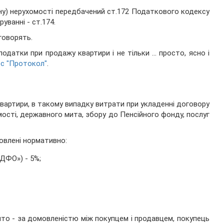
ну) нерухомості передбачений ст.172 Податкового кодексу
уванні - ст.174.
 говорять.
одатки при продажу квартири і не тільки ... просто, ясно і
с "Протокол"
.
вартири, в такому випадку витрати при укладенні договору
ості, державного мита, збору до Пенсійного фонду, послуг
овлені нормативно:
ДФО») - 5%;
то - за домовленістю між покупцем і продавцем, покупець