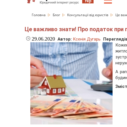
☰
Укр
Головна
Блог
Консультації від юристів
Це важ
Це важливо знати! Про податок при п
29.06.2020
Автор:
Ксенія Дугарь
Переглядів
Кожен
житло
зуст
нерух
А рап
будин
Зміст