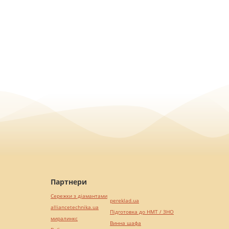
Партнери
Сережки з діамантами
pereklad.ua
alliancetechnika.ua
Підготовка до НМТ / ЗНО
миралинкс
Винна шафа