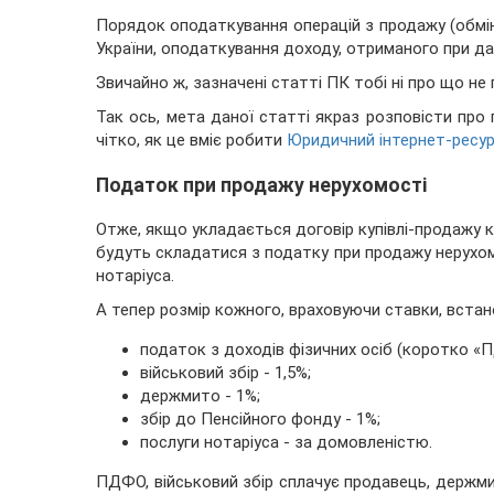
Порядок оподаткування операцій з продажу (обмі
України, оподаткування доходу, отриманого при дар
Звичайно ж, зазначені статті ПК тобі ні про що не
Так ось, мета даної статті якраз розповісти про п
чітко, як це вміє робити
Юридичний інтернет-ресур
Податок при продажу нерухомості
Отже, якщо укладається договір купівлі-продажу к
будуть складатися з податку при продажу нерухом
нотаріуса.
А тепер розмір кожного, враховуючи ставки, встан
податок з доходів фізичних осіб (коротко «П
військовий збір - 1,5%;
держмито - 1%;
збір до Пенсійного фонду - 1%;
послуги нотаріуса - за домовленістю.
ПДФО, військовий збір сплачує продавець, держми