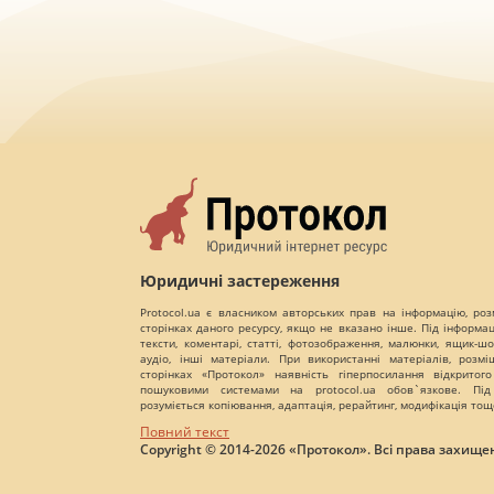
Юридичні застереження
Protocol.ua є власником авторських прав на інформацію, роз
сторінках даного ресурсу, якщо не вказано інше. Під інформа
тексти, коментарі, статті, фотозображення, малюнки, ящик-шот
аудіо, інші матеріали. При використанні матеріалів, розм
сторінках «Протокол» наявність гіперпосилання відкритого
пошуковими системами на protocol.ua обов`язкове. Під
розуміється копіювання, адаптація, рерайтинг, модифікація тощ
Повний текст
Copyright © 2014-2026 «Протокол». Всі права захищен