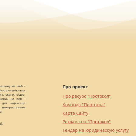
міщену на веб -
Про проект
цією розуміються
а, скани, відео,
Про ресурс "Протокол"
іщених на веб -
 для індексації
Команда "Протокол"
 використанням
о.
Карта Сайту
Реклама на "Протокол"
і.
Тендер на юридическую услугу