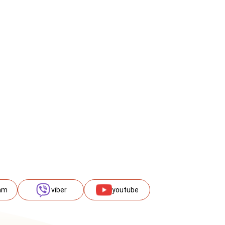
am
viber
youtube