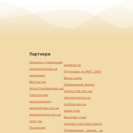
Партнери
Сережки з діамантами
pereklad.ua
alliancetechnika.ua
Підготовка до НМТ / ЗНО
миралинкс
Винна шафа
Веб мастер
Перевезення хворих
https://motokosmos.ua/
hospice-life.com.ua/
Синтезатори
mk-translations.ua
perevod.agency
maltina.com.ua
agrotechnika.com.ua
Шафи купе
europeservice.com.ua
Брендові сумки
текст юа
Натяжні стелі Nova Stelya
Посилання
Перевезення хворих за