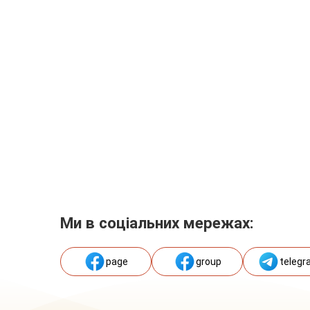
Ми в соціальних мережах:
page
group
telegr