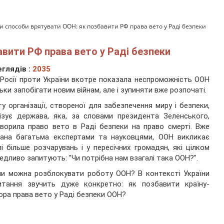
и способи врятувати ООН: як позбавити РФ права вето у Раді безпеки
авити РФ права вето у Раді безпеки
глядів :
2035
 Росії проти України вкотре показала неспроможність ООН
льки запобігати новим війнам, але і зупиняти вже розпочаті.
у організації, створеної для забезпечення миру і безпеки,
ізує держава, яка, за словами президента Зеленського,
ворила право вето в Раді безпеки на право смерті. Вже
вана багатьма експертами та науковцями, ООН викликає
і більше розчарувань і у пересічних громадян, які цілком
едливо запитують: "Чи потрібна нам взагалі така ООН?".
и можна розблокувати роботу ООН? В контексті України
итання звучить дуже конкретно: як позбавити країну-
ора права вето у Раді безпеки ООН?