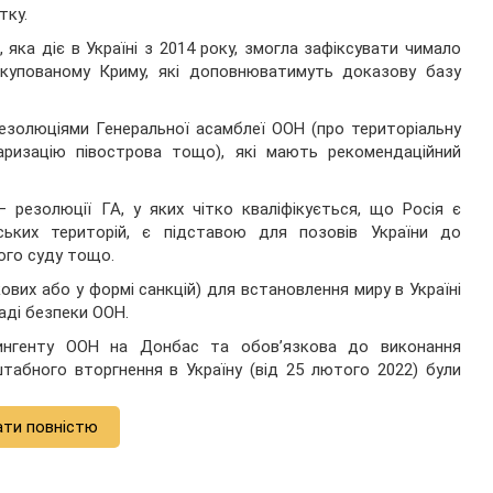
тку.
яка діє в Україні з 2014 року, змогла зафіксувати чимало
окупованому Криму, які доповнюватимуть доказову базу
езолюціями Генеральної асамблеї ООН (про територіальну
ітаризацію півострова тощо), які мають рекомендаційний
 резолюції ГА, у яких чітко кваліфікується, що Росія є
нських територій, є підставою для позовів України до
ого суду тощо.
ових або у формі санкцій) для встановлення миру в Україні
аді безпеки ООН.
ингенту ООН на Донбас та обов’язкова до виконання
табного вторгнення в Україну (від 25 лютого 2022) були
ати повністю