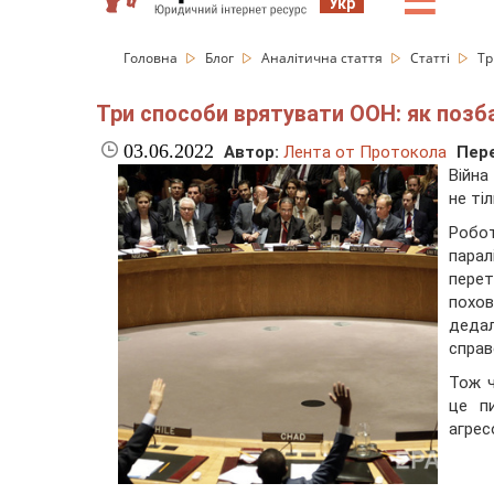
☰
Укр
Головна
Блог
Аналітична стаття
Статті
Тр
Три способи врятувати ООН: як позб
03.06.2022
Автор:
Лента от Протокола
Пере
Війна
не ті
Робот
парал
перет
похо
дедал
справ
Тож ч
це п
агрес