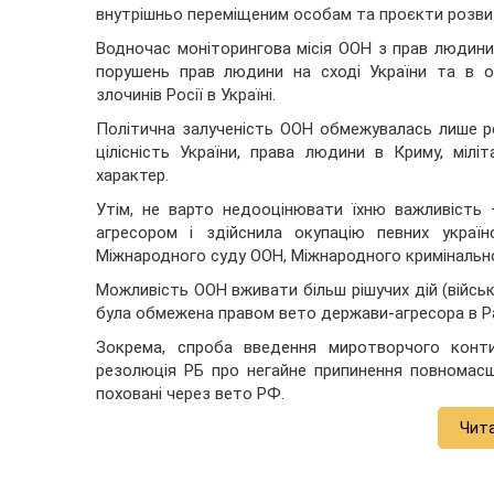
внутрішньо переміщеним особам та проєкти розви
Водночас моніторингова місія ООН з прав людини, 
порушень прав людини на сході України та в 
злочинів Росії в Україні.
Політична залученість ООН обмежувалась лише р
цілісність України, права людини в Криму, міл
характер.
Утім, не варто недооцінювати їхню важливість –
агресором і здійснила окупацію певних украї
Міжнародного суду ООН, Міжнародного кримінальн
Можливість ООН вживати більш рішучих дій (військ
була обмежена правом вето держави-агресора в Р
Зокрема, спроба введення миротворчого конт
резолюція РБ про негайне припинення повномасш
поховані через вето РФ.
Чит