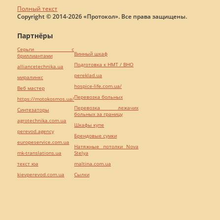
Полный текст
Copyright © 2014-2026 «Протокол». Все права защищены.
Партнёры
Серьги с
Винный шкаф
бриллиантами
Подготовка к НМТ / ВНО
alliancetechnika.ua
pereklad.ua
миралинкс
hospice-life.com.ua/
Веб мастер
Перевозка больных
https://motokosmos.ua/
Перевозка лежачих
Синтезаторы
больных за границу
agrotechnika.com.ua
Шкафы купе
perevod.agency
Брендовые сумки
europeservice.com.ua
Натяжные потолки Nova
mk-translations.ua
Stelya
текст юа
maltina.com.ua
kievperevod.com.ua
Cылки