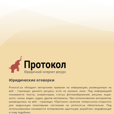
Юридические оговорки
Protocol.ua обладает авторскими правами на информацию, размещенную на
веб - страницах данного ресурса, если не указано иное. Под информацией
понимаются тексты, комментарии, статьи, фотоизображения, рисунки, ящик-
шота, сканы, видео, аудио, другие материалы. При использовании материалов,
размещенных на веб - страницах «Протокол» наличие гиперссылки открытого
для индексации поисковыми системами на protocol.ua обязательна. Под
использованием понимается копирования, адаптация, рерайтинг, модификация
и тому подобное.