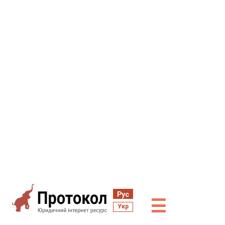
Рус
☰
Укр