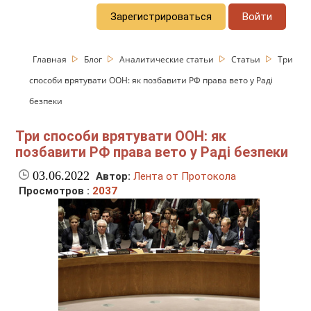
Зарегистрироваться
Войти
Главная
Блог
Аналитические статьи
Статьи
Три
способи врятувати ООН: як позбавити РФ права вето у Раді
безпеки
Три способи врятувати ООН: як
позбавити РФ права вето у Раді безпеки
03.06.2022
Автор:
Лента от Протокола
Просмотров :
2037