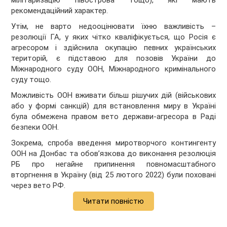
мілітаризацію півострова тощо), які мають
рекомендаційний характер.
Утім, не варто недооцінювати їхню важливість –
резолюції ГА, у яких чітко кваліфікується, що Росія є
агресором і здійснила окупацію певних українських
територій, є підставою для позовів України до
Міжнародного суду ООН, Міжнародного кримінального
суду тощо.
Можливість ООН вживати більш рішучих дій (військових
або у формі санкцій) для встановлення миру в Україні
була обмежена правом вето держави-агресора в Раді
безпеки ООН.
Зокрема, спроба введення миротворчого контингенту
ООН на Донбас та обов’язкова до виконання резолюція
РБ про негайне припинення повномасштабного
вторгнення в Україну (від 25 лютого 2022) були поховані
через вето РФ.
Читати повністю