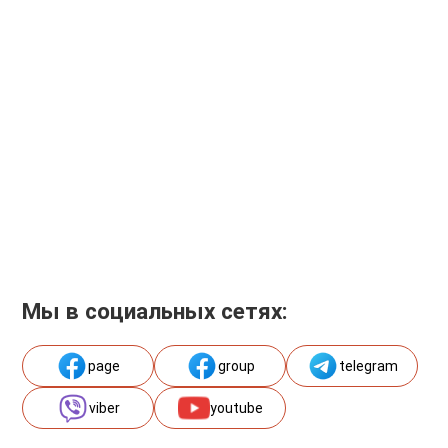
Мы в социальных сетях:
page
group
telegram
viber
youtube