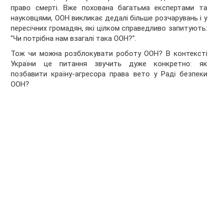
право смерті. Вже похована багатьма експертами та
науковцями, ООН викликає дедалі більше розчарувань і у
пересічних громадян, які цілком справедливо запитують:
"Чи потрібна нам взагалі така ООН?".
Тож чи можна розблокувати роботу ООН? В контексті
України це питання звучить дуже конкретно: як
позбавити країну-агресора права вето у Раді безпеки
ООН?