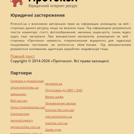
Юридичні застереження
Protocol.ua є власником авторських прав на інформацію, розміщену на веб -
сторінках даного ресурсу, якщо не вказано інше. Під інформацією розуміються
тексти, коментарі, статті, фотозображення, малюнки, ящик-шота, скани, відео,
аудіо, інші матеріали. При використанні матеріалів, розміщених на веб -
сторінках «Протокол» наявність гіперпосилання відкритого для індексації
пошуковими системами на protocol.ua обов`язкове. Під використанням
розуміється копіювання, адаптація, рерайтинг, модифікація тощо.
Повний текст
Copyright © 2014-2026 «Протокол». Всі права захищені.
Партнери
Сережки з діамантами
pereklad.ua
alliancetechnika.ua
Підготовка до НМТ / ЗНО
миралинкс
Винна шафа
Веб мастер
Перевезення хворих
https://motokosmos.ua/
hospice-life.com.ua/
Синтезатори
mk-translations.ua
perevod.agency
maltina.com.ua
agrotechnika.com.ua
Шафи купе
europeservice.com.ua