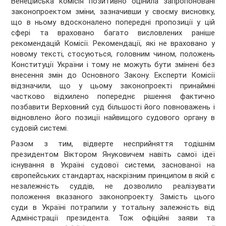
Венеційська комісія позитивно оцінила запропоновані
законопроектом зміни, зазначивши у своєму висновку,
що в ньому вдосконалено попередні пропозиції у цій
сфері та враховано багато висловлених раніше
рекомендацій Комісії. Рекомендації, які не враховано у
новому тексті, стосуються, головним чином, положень
Конституції України і тому не можуть бути змінені без
внесення змін до Основного Закону. Експерти Комісії
відзначили, що у цьому законопроекті принаймні
частково відхилено попереднє рішення фактично
позбавити Верховний суд більшості його повноважень і
відновлено його позиції найвищого судового органу в
судовій системі.
Разом з тим, відверте несприйняття тодішнім
президентом Віктором Януковичем навіть самої ідеї
існування в Україні судової системи, заснованої на
європейських стандартах, наскрізним принципом в якій є
незалежність суддів, не дозволило реалізувати
положення вказаного законопроекту. Замість цього
суди в Україні потрапили у тотальну залежність від
Адміністрації президента. Тож офіційні заяви та