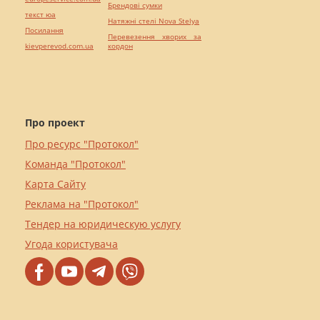
Брендові сумки
текст юа
Натяжні стелі Nova Stelya
Посилання
Перевезення хворих за
kievperevod.com.ua
кордон
Про проект
Про ресурс "Протокол"
Команда "Протокол"
Карта Сайту
Реклама на "Протокол"
Тендер на юридическую услугу
Угода користувача