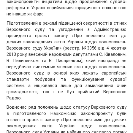
законопроектні ініціативи щодо продовження судової
реформи в Україні сприймалися юридичною спільнотою
не інакше як фарс.
Підготовлений в режимі підвищеної секретності в стінах
Верховного суду та узгоджений з Адміністрацією
президента проект закону «Про внесення змін до
деяких законодавчих актів України щодо повноважень
Верховного суду України» (реєстр. №3356 від 4 жовтня
2013 року, внесений народними депутатами С. Ківаловим,
В. Пилипенком та В. Писаренком), який насправді не
передбачав системних якісних змін щодо повноважень
Верховного суду, в основі яких лежать європейські
стандарти побудови та функціонування судової
системи, а ініціювався лише для замилювання очей
громадськості, так і не був прийнятий Верховною
Радою.
Водночас ряд положень щодо статусу Верховного суду
з підготовленого Нацкомісією законопроекту були
втілені в проекті закону «Про внесення змін до деяких
законодавчих актів України щодо повноважень
Верховного суду України як найвищого судового органу