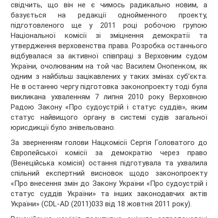
свідчить, що він не є чимось радикально новим, а
базується на редакції однойменного проекту,
підготовленого ще у 2011 році робочою групою
Національної комісії зі зміцнення демократії та
утвердження верховенства права. Розробка останнього
відбувалася за активної співпраці з Верховним судом
України, очолюваним на той час Василем Онопенком, як
одним з найбільш зацікавлених у таких змінах суб’єкта.
Не в останню чергу підготовка законопроекту тоді була
викликана ухваленням 7 липня 2010 року Верховною
Радою Закону «Про судоустрій і статус суддів», яким
статус найвищого органу в системі судів загальної
юрисдикції було знівельовано.
За зверненням голови Нацкомісії Сергія Головатого до
Європейської комісії за демократію через право
(Венеційська комісія) остання підготувала та ухвалила
спільний експертний висновок щодо законопроекту
«Про внесення змін до Закону України «Про судоустрій і
статус суддів України» та інших законодавчих актів
України» (CDL-AD (2011)033 від 18 жовтня 2011 року).