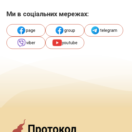
Ми в соціальних мережах:
page
group
telegram
viber
youtube