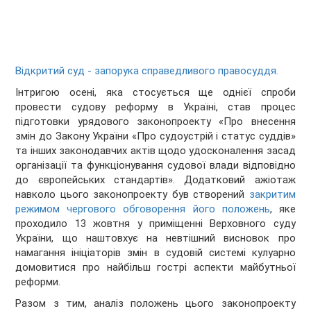
Відкритий суд - запорука справедливого правосуддя.
Інтригою осені, яка стосується ще однієї спроби
провести судову реформу в Україні, став процес
підготовки урядового законопроекту «Про внесення
змін до Закону України «Про судоустрій і статус суддів»
та інших законодавчих актів щодо удосконалення засад
організації та функціонування судової влади відповідно
до європейських стандартів». Додатковий ажіотаж
навколо цього законопроекту був створений
закритим
режимом чергового обговорення його положень
, яке
проходило 13 жовтня у приміщенні Верховного суду
України, що наштовхує на невтішний висновок про
намагання ініціаторів змін в судовій системі кулуарно
домовитися про найбільш гострі аспекти майбутньої
реформи.
Разом з тим, аналіз положень цього законопроекту