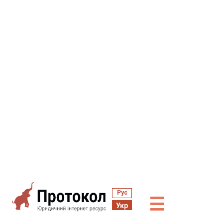
Рус
☰
Укр