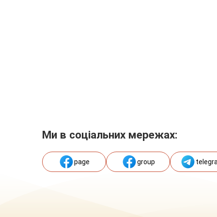
Ми в соціальних мережах:
page
group
telegr