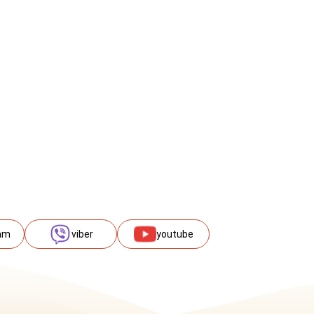
am
viber
youtube