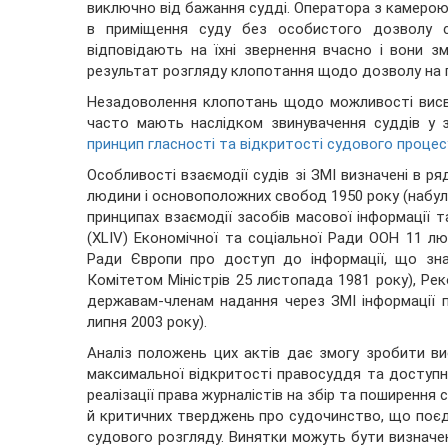
виключно від бажання судді. Оператора з камерою 
в приміщення суду без особистого дозволу с
відповідають на їхні звернення вчасно і вони 
результат розгляду клопотання щодо дозволу на п
Незадоволення клопотань щодо можливості висві
часто мають наслідком звинувачення суддів у 
принцип гласності та відкритості судового процес
Особливості взаємодії судів зі ЗМІ визначені в ря
людини і основоположних свобод 1950 року (набула
принципах взаємодії засобів масової інформації т
(XLIV) Економічної та соціальної Ради ООН 11 лю
Ради Європи про доступ до інформації, що зна
Комітетом Міністрів 25 листопада 1981 року), Рек
державам-членам надання через ЗМІ інформації п
липня 2003 року).
Аналіз положень цих актів дає змогу зробити ви
максимальної відкритості правосуддя та доступно
реалізації права журналістів на збір та поширення
й критичних тверджень про судочинство, що поєдн
судового розгляду. Винятки можуть бути визначені