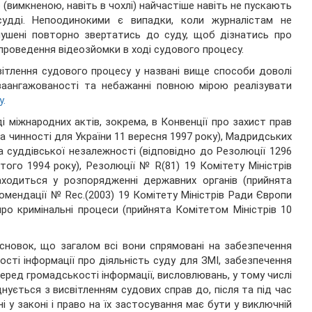
(вимкненою, навіть в чохлі) найчастіше навіть не пускають
удді. Непоодинокими є випадки, коли журналістам не
змушені повторно звертатись до суду, щоб дізнатись про
роведення відеозйомки в ході судового процесу.
тлення судового процесу у названі вище способи доволі
заангажованості та небажанні повною мірою реалізувати
у.
ді міжнародних актів, зокрема, в Конвенції про захист прав
 чинності для України 11 вересня 1997 року), Мадридських
а суддівської незалежності (відповідно до Резолюції 1296
того 1994 року), Резолюції № R(81) 19 Комітету Міністрів
ходиться у розпорядженні державних органів (прийнята
омендації № Rес.(2003) 19 Комітету Міністрів Ради Європи
ро кримінальні процеси (прийнята Комітетом Міністрів 10
сновок, що загалом всі вони спрямовані на забезпечення
сті інформації про діяльність суду для ЗМІ, забезпечення
 серед громадськості інформації, висловлювань, у тому числі
ується з висвітленням судових справ до, після та під час
 у законі і право на їх застосування має бути у виключній