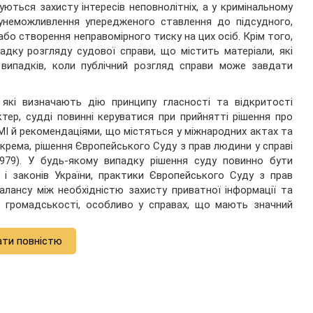
уються захисту інтересів неповнолітніх, а у кримінальному
унеможливлення упередженого ставлення до підсудного,
бо створення неправомірного тиску на цих осіб. Крім того,
дку розгляду судової справи, що містить матеріали, які
 випадків, коли публічний розгляд справи може завдати
 які визначають дію принципу гласності та відкритості
ер, судді повинні керуватися при прийнятті рішення про
МІ й рекомендаціями, що містяться у міжнародних актах та
рема, рішення Європейського Суду з прав людини у справі
979). У будь-якому випадку рішення суду повинно бути
 і законів України, практики Європейського Суду з прав
алансу між необхідністю захисту приватної інформації та
я громадськості, особливо у справах, що мають значний
ати повністю