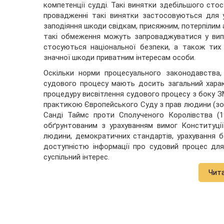
компетенції судді. Такі винятки здебільшого стос
провадженні такі винятки застосовуються для 
заподіяння шкоди свідкам, присяжним, потерпілим а
такі обмеження можуть запроваджуватися у випа
стосуються національної безпеки, а також тих
значної шкоди приватним інтересам особи.
Оскільки норми процесуального законодавства,
судового процесу мають досить загальний характ
процедуру висвітлення судового процесу з боку З
практикою Європейського Суду з прав людини (зок
Санді Таймс проти Сполученого Королівства (1
обґрунтованим з урахуванням вимог Конституції
людини, демократичних стандартів, урахування б
доступністю інформації про судовий процес дл
суспільний інтерес.
Чит