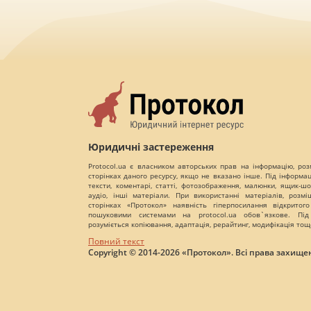
Юридичні застереження
Protocol.ua є власником авторських прав на інформацію, роз
сторінках даного ресурсу, якщо не вказано інше. Під інформа
тексти, коментарі, статті, фотозображення, малюнки, ящик-шот
аудіо, інші матеріали. При використанні матеріалів, розм
сторінках «Протокол» наявність гіперпосилання відкритого
пошуковими системами на protocol.ua обов`язкове. Під
розуміється копіювання, адаптація, рерайтинг, модифікація тощ
Повний текст
Copyright © 2014-2026 «Протокол». Всі права захищен