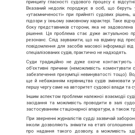
принципу гласності судового процесу є відсутні
Вказаний недолік породжує в осіб, що беруть у
«утаємниченості» при прийняті судових рішень,
підозри у їхньому замовному характері. Таке ві
боку представників сторони, яка не задоволена
рішення. Ця проблема стає дуже актуальною пр
резонанс. Слід зауважити, що на відміну від прес
повідомлення для засобів масової інформації від
спеціалізованих судів, практично не надходять.
Суди традиційно не дуже охоче контактують з
об’єктивні причини (неможливість коментувати с
забезпечення презумпції невинуватості тощо). Во
ще й небажанням керівництва судів змінювати ус
першу чергу саме на авторитет судової влади та с
Іншим аспектом проблеми належної взаємодії судів
засідання та можливість проводити в залі судов
застосуванням стаціонарної апаратури, а також тр
При зверненні журналістів судді зазвичай заборо
інколи дозволяють знімати на етапі оголошення 
про надання такого дозволу, а можливість зд