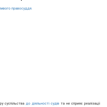
ливого правосуддя.
іру суспільства
до діяльності судів
та не сприяє реалізації