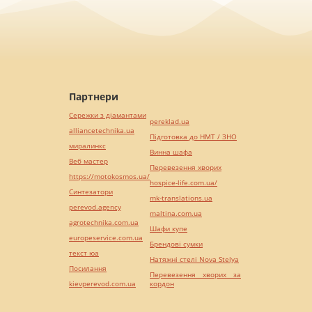
Партнери
Сережки з діамантами
pereklad.ua
alliancetechnika.ua
Підготовка до НМТ / ЗНО
миралинкс
Винна шафа
Веб мастер
Перевезення хворих
https://motokosmos.ua/
hospice-life.com.ua/
Синтезатори
mk-translations.ua
perevod.agency
maltina.com.ua
agrotechnika.com.ua
Шафи купе
europeservice.com.ua
Брендові сумки
текст юа
Натяжні стелі Nova Stelya
Посилання
Перевезення хворих за
kievperevod.com.ua
кордон