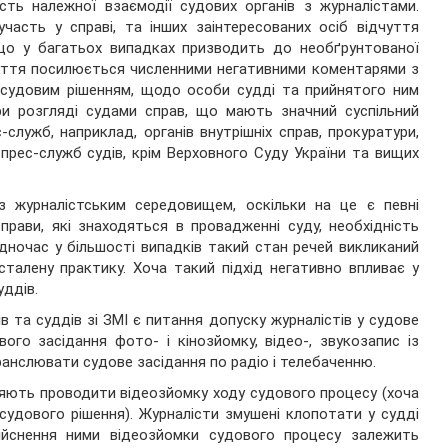
сть належної взаємодії судових органів з журналістами.
часть у справі, та інших заінтересованих осіб відчуття
 що у багатьох випадках призводить до необґрунтованої
дчуття посилюється численними негативними коментарями з
 судовим рішенням, щодо особи судді та прийнятого ним
и розгляді судами справ, що мають значний суспільний
-служб, наприклад, органів внутрішніх справ, прокуратури,
 прес-служб судів, крім Верховного Суду України та вищих
 журналістським середовищем, оскільки на це є певні
прави, які знаходяться в провадженні суду, необхідність
дночас у більшості випадків такий стан речей викликаний
талену практику. Хоча такий підхід негативно впливає у
уддів.
 та суддів зі ЗМІ є питання допуску журналістів у судове
ого засідання фото- і кінозйомку, відео-, звукозапис із
анслювати судове засідання по радіо і телебаченню.
няють проводити відеозйомку ходу судового процесу (хоча
судового рішення). Журналісти змушені клопотати у судді
ійснення ними відеозйомки судового процесу залежить