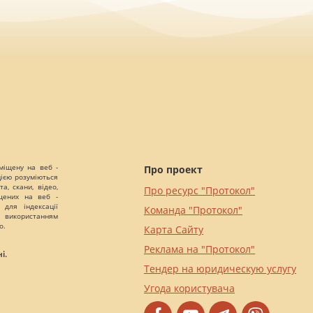
міщену на веб -
Про проект
цією розуміються
а, скани, відео,
Про ресурс "Протокол"
іщених на веб -
 для індексації
Команда "Протокол"
 використанням
о.
Карта Сайту
Реклама на "Протокол"
і.
Тендер на юридическую услугу
Угода користувача