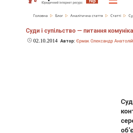
☰
Укр
Головна
Блог
Аналітична стаття
Статті
Су
Суди і супільство — питання комуніка
02.10.2014
Автор:
Єрмак Олександр Анатолі
Су
ко
сер
об’