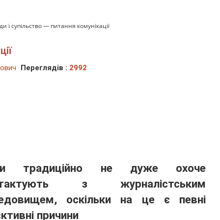
ди і супільство — питання комунікації
ції
йович
Переглядів :
2992
ди традиційно не дуже охоче
нтактують з журналістським
едовищем, оскільки на це є певні
єктивні причини