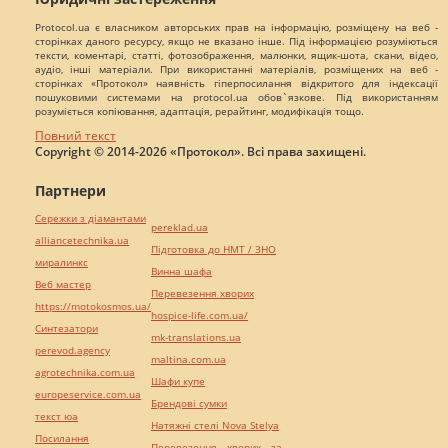
Protocol.ua є власником авторських прав на інформацію, розміщену на веб -
сторінках даного ресурсу, якщо не вказано інше. Під інформацією розуміються
тексти, коментарі, статті, фотозображення, малюнки, ящик-шота, скани, відео,
аудіо, інші матеріали. При використанні матеріалів, розміщених на веб -
сторінках «Протокол» наявність гіперпосилання відкритого для індексації
пошуковими системами на protocol.ua обов`язкове. Під використанням
розуміється копіювання, адаптація, рерайтинг, модифікація тощо.
Повний текст
Copyright © 2014-2026 «Протокол». Всі права захищені.
Партнери
Сережки з діамантами
pereklad.ua
alliancetechnika.ua
Підготовка до НМТ / ЗНО
миралинкс
Винна шафа
Веб мастер
Перевезення хворих
https://motokosmos.ua/
hospice-life.com.ua/
Синтезатори
mk-translations.ua
perevod.agency
maltina.com.ua
agrotechnika.com.ua
Шафи купе
europeservice.com.ua
Брендові сумки
текст юа
Натяжні стелі Nova Stelya
Посилання
Перевезення хворих за