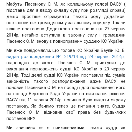
Мабуть Пасенюку О. М. як колишньому голові ВАСУ (
підстава для відводу складу суду при розгляді справи)
дещо простіше отримувати такого роду додаткові
постанови ніж громадянам у загальному порядку. Так чи
інакше постанова Додаткова постанова від 27 червня
2014р. негайно вступила в законну силу і громадяни
Пасенюк О. М. знову є повноправним суддею КС України.
Ми вже повідомляли, що голова КС України Баулін Ю. В.
видав розпорядження № 219/14 від 24 червня 2014р.,
відповідно до якого Пасенюк О. М. приступив до
виконання повноважень судді КС України з 23 червня
2014р. Тоді деякі судді КС України поставили під сумнів
законність такого розпорядження адже ВАСУ не
поновив Пасенюка О. М. на посаді і для поновлення його
на посаді Верховна Рада України на виконання рішення
ВАСУ від 11 червня 2014р. повинна була видати окрему
постанову. Як бачимо тепер це питання зняте. Суддя
Пасенюк О. М. відновив свої права без будь-яких
постанов ВРУ.
Ми звичайно не є прихильниками такого судді як