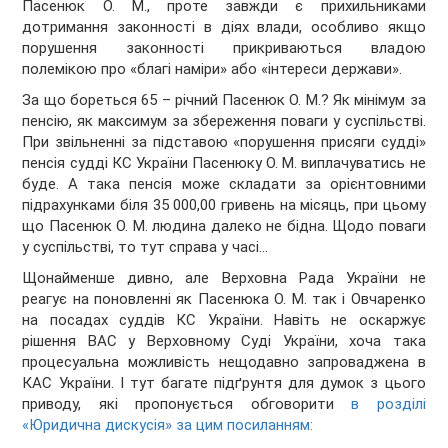
Пасенюк О. М., проте завжди є прихильниками
дотримання законності в діях влади, особливо якщо
порушення законності прикриваються владою
полемікою про «благі наміри» або «інтереси держави».
За що бореться 65 – річний Пасенюк О. М.? Як мінімум за
пенсію, як максимум за збереження поваги у суспільстві.
При звільненні за підставою «порушення присяги судді»
пенсія судді КС України Пасенюку О. М. виплачуватись не
буде. А така пенсія може складати за орієнтовними
підрахунками біля 35 000,00 гривень на місяць, при цьому
що Пасенюк О. М. людина далеко не бідна. Щодо поваги
у суспільстві, то тут справа у часі…
Щонайменше дивно, але Верховна Рада України не
реагує на поновленні як Пасенюка О. М. так і Овчаренко
на посадах суддів КС України. Навіть не оскаржує
рішення ВАС у Верховному Суді України, хоча така
процесуальна можливість нещодавно запроваджена в
КАС України. І тут багате підґрунтя для думок з цього
приводу, які пропонується обговорити
в розділі
«Юридична дискусія» за цим посиланням: