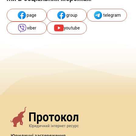
page
group
telegram
viber
youtube
Юридичні застереження