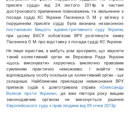
присяги судді» від 24 лютого 2014р. в частині
дострокового припинення повноважень та звільнення з
посади судді КС України Пасенюка О. М. у зв’язку з
порушенням присяги судді була визнана незаконною
постановою Вищого адміністративного суду України
,
при цьому ВАСУ зобов’язав ВРУ розглянути заяву
Пасенюка О. М. про відставку з посади судді КС України.
Не лише юристам, а мабуть усім зрозуміло, що змусити
такий колективний орган як Верховна Рада України
«щось виконувати» керуючись виключно правовим
сумлінням практично неможливо. І знайти там
відповідальну особу оскільки це колективний орган - ще
складніше. Найближчим прикладом невиконання ВРУ
приписів судів є довготривала справа
«Олександр
Волков проти України»,
де вже півтора року вищим
законодавчим органом не виконується рішення
Європейського суду з прав людини від 09 січня 2013р.