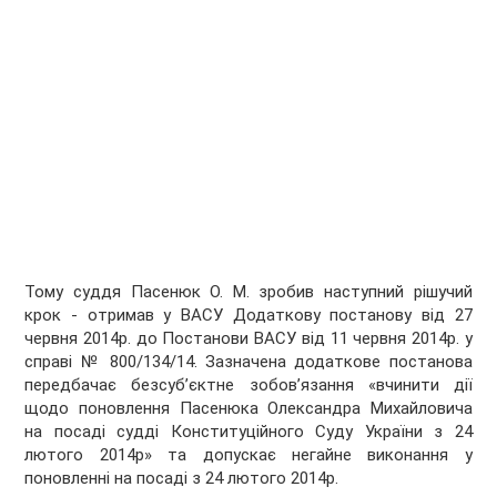
Тому суддя Пасенюк О. М. зробив наступний рішучий
крок - отримав у ВАСУ Додаткову постанову від 27
червня 2014р. до Постанови ВАСУ від 11 червня 2014р. у
справі № 800/134/14. Зазначена додаткове постанова
передбачає безсуб’єктне зобов’язання «вчинити дії
щодо поновлення Пасенюка Олександра Михайловича
на посаді судді Конституційного Суду України з 24
лютого 2014р» та допускає негайне виконання у
поновленні на посаді з 24 лютого 2014р.