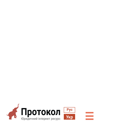
Рус
☰
Укр