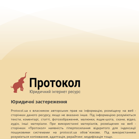
Юридичні застереження
Protocol.ua є власником авторських прав на інформацію, розміщену на веб -
сторінках даного ресурсу, якщо не вказано інше. Під інформацією розуміються
тексти, коментарі, статті, фотозображення, малюнки, ящик-шота, скани, відео,
аудіо, інші матеріали. При використанні матеріалів, розміщених на веб -
сторінках «Протокол» наявність гіперпосилання відкритого для індексації
пошуковими системами на protocol.ua обов`язкове. Під використанням
розуміється копіювання, адаптація, рерайтинг, модифікація тощо.