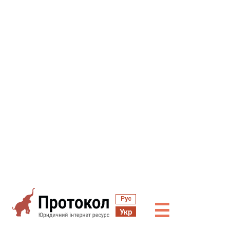
Рус
☰
Укр