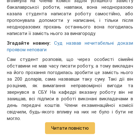
вплинула на членів комісії задля успішного захисту
бакалаврської роботи, навпаки, вона неодноразово
казала студента написати роботу самостійно, або
пропонувала допомогти у написанні, і тільки після
неодноразових прохань останнього вона погодилась
написати її замість нього за винагороду.
Згадайте новину:
Суд назвав нечитабельні докази
проявом неповаги
Сам студент розповів, що через особисті сімейні
обставини не мав часу писати роботу, а тому викладач
на його прохання погодилась зробити це замість нього
за 200 доларів, сама назвавши таку суму. Такі дії він
розцінив, як вимагання неправомірної вигоди та
звернувся в СБУ. На кафедрі вказану роботу він не
захищав, всі підписи в роботі виконані викладачами в
день передачі коштів. Члени екзаменаційної комісії
свідчили, будь-якого впливу на них не було і бути не
могло.
Читати повністю