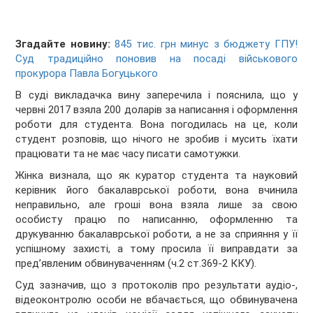
Згадайте новину:
845 тис. грн минус з бюджету ГПУ!
Суд традиційно поновив на посаді військового
прокурора Павла Богуцького
В суді викладачка вину заперечила і пояснила, що у
червні 2017 взяла 200 доларів за написання і оформлення
роботи для студента. Вона погодилась на це, коли
студент розповів, що нічого не зробив і мусить їхати
працювати та не має часу писати самотужки.
Жінка визнала, що як куратор студента та науковий
керівник його бакалаврської роботи, вона вчинила
неправильно, але гроші вона взяла лише за свою
особисту працю по написанню, оформленню та
друкуванню бакалаврської роботи, а не за сприяння у її
успішному захисті, а тому просила її виправдати за
пред’явленим обвинуваченням (ч.2 ст.369-2 ККУ).
Суд зазначив, що з протоколів про результати аудіо-,
відеоконтролю особи не вбачається, що обвинувачена