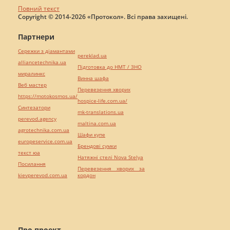
Повний текст
Copyright © 2014-2026 «Протокол». Всі права захищені.
Партнери
Сережки з діамантами
pereklad.ua
alliancetechnika.ua
Підготовка до НМТ / ЗНО
миралинкс
Винна шафа
Веб мастер
Перевезення хворих
https://motokosmos.ua/
hospice-life.com.ua/
Синтезатори
mk-translations.ua
perevod.agency
maltina.com.ua
agrotechnika.com.ua
Шафи купе
europeservice.com.ua
Брендові сумки
текст юа
Натяжні стелі Nova Stelya
Посилання
Перевезення хворих за
kievperevod.com.ua
кордон
Про проект