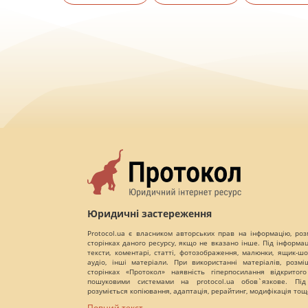
Юридичні застереження
Protocol.ua є власником авторських прав на інформацію, роз
сторінках даного ресурсу, якщо не вказано інше. Під інформа
тексти, коментарі, статті, фотозображення, малюнки, ящик-шот
аудіо, інші матеріали. При використанні матеріалів, розм
сторінках «Протокол» наявність гіперпосилання відкритого
пошуковими системами на protocol.ua обов`язкове. Під
розуміється копіювання, адаптація, рерайтинг, модифікація тощ
Повний текст