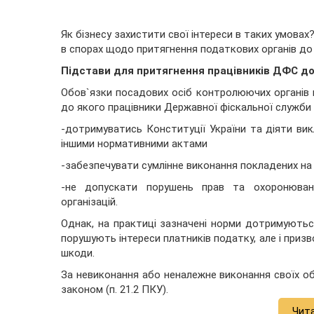
Як бізнесу захистити свої інтереси в таких умова
в спорах щодо притягнення податкових органів до 
Підстави для притягнення працівників ДФС до
Обов`язки посадових осіб контролюючих органів в
до якого працівники Державної фіскальної служби 
-дотримуватись Конституції України та діяти вик
іншими нормативними актами
-забезпечувати сумлінне виконання покладених на
-не допускати порушень прав та охоронюваних
організацій.
Однак, на практиці зазначені норми дотримуються
порушують інтереси платників податку, але і призв
шкоди.
За невиконання або неналежне виконання своїх обо
законом (п. 21.2 ПКУ).
Чит