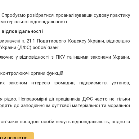
х? Спробуємо розібратися, проаналізувавши судову практику
матеріальної відповідальності.
 відповідальності
изначені п. 21.1 Податкового Кодексу України, відповідно
України (ДФС) зобов`язані:
лючно у відповідності з ПКУ та іншими законами України,
 контролюючі органи функцій
 законом інтересів громадян, підприємств, установ,
 рідко. Неправомірні дії працівників ДФС часто не тільки
одять до заподіяння їм суттєвої матеріальної та моральної
в`язків посадові особи несуть відповідальність, згідно із
ати повністю