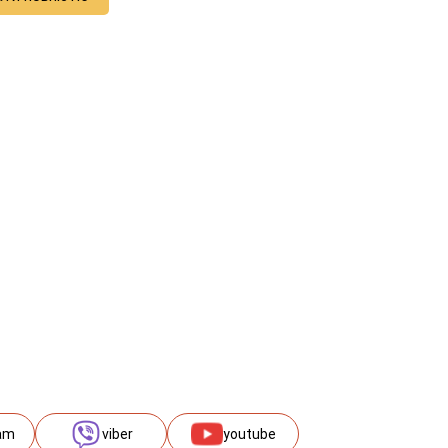
am
viber
youtube