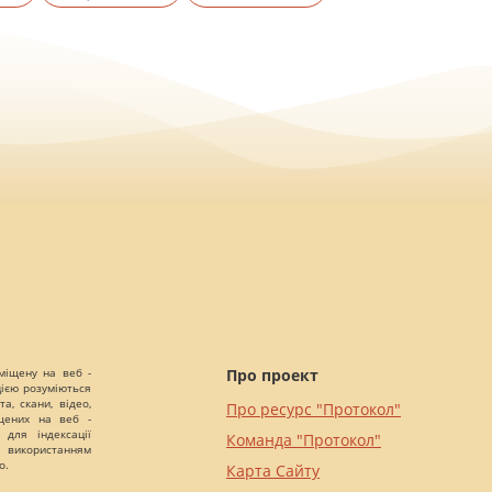
міщену на веб -
Про проект
цією розуміються
а, скани, відео,
Про ресурс "Протокол"
іщених на веб -
 для індексації
Команда "Протокол"
 використанням
о.
Карта Сайту