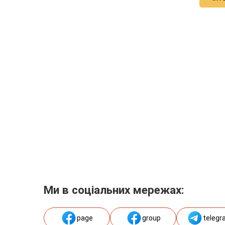
Ми в соціальних мережах:
page
group
telegr