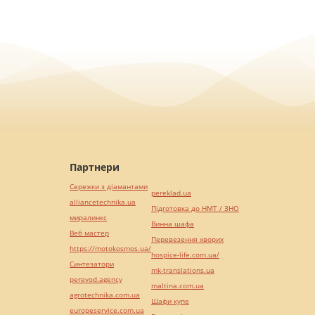
Партнери
Сережки з діамантами
pereklad.ua
alliancetechnika.ua
Підготовка до НМТ / ЗНО
миралинкс
Винна шафа
Веб мастер
Перевезення хворих
https://motokosmos.ua/
hospice-life.com.ua/
Синтезатори
mk-translations.ua
perevod.agency
maltina.com.ua
agrotechnika.com.ua
Шафи купе
europeservice.com.ua