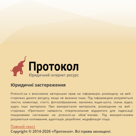
Юридичні застереження
Protocol.ua є власником авторських прав на інформацію, розміщену на веб -
сторінках даного ресурсу, якщо не вказано інше. Під інформацією розуміються
тексти, коментарі, статті, фотозображення, малюнки, ящик-шота, скани, відео,
аудіо, інші матеріали. При використанні матеріалів, розміщених на веб -
сторінках «Протокол» наявність гіперпосилання відкритого для індексації
пошуковими системами на protocol.ua обов`язкове. Під використанням
розуміється копіювання, адаптація, рерайтинг, модифікація тощо.
Повний текст
Copyright © 2014-2026 «Протокол». Всі права захищені.