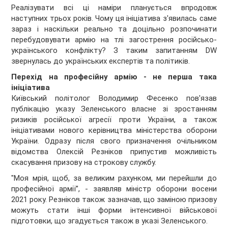
Реалізувати всі ці наміри планується впродовж
наступних трьох років. Чому ця ініціатива з'явилась саме
зараз і наскільки реально та доцільно розпочинати
перебудовувати армію на тлі загострення російсько-
українського конфлікту? З таким запитанням DW
звернулась до українських експертів та політиків.
Перехід на професійну армію - не перша така
ініціатива
Київський політолог Володимир Фесенко пов'язав
публікацію указу Зеленського власне зі зростанням
ризиків російської агресії проти України, а також
ініціативами нового керівництва міністерства оборони
України. Одразу після свого призначення очільником
відомства Олексій Резніков припустив можливість
скасування призову на строкову службу.
"Моя мрія, щоб, за великим рахунком, ми перейшли до
професійної армії”, - заявляв міністр оборони восени
2021 року. Резніков також зазначав, що заміною призову
можуть стати інші форми інтенсивної військової
підготовки, що згадується також в указі Зеленського.