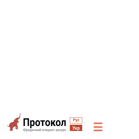
Рус
☰
Укр