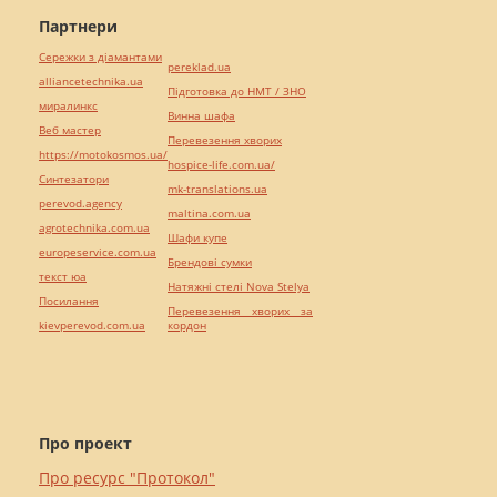
Партнери
Сережки з діамантами
pereklad.ua
alliancetechnika.ua
Підготовка до НМТ / ЗНО
миралинкс
Винна шафа
Веб мастер
Перевезення хворих
https://motokosmos.ua/
hospice-life.com.ua/
Синтезатори
mk-translations.ua
perevod.agency
maltina.com.ua
agrotechnika.com.ua
Шафи купе
europeservice.com.ua
Брендові сумки
текст юа
Натяжні стелі Nova Stelya
Посилання
Перевезення хворих за
kievperevod.com.ua
кордон
Про проект
Про ресурс "Протокол"