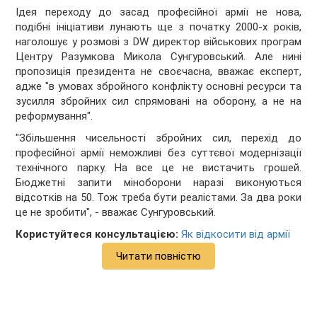
Ідея переходу до засад професійної армії не нова,
подібні ініціативи лунають ще з початку 2000-х років,
наголошує у розмові з DW директор військових програм
Центру Разумкова Микола Сунгуровський. Але нині
пропозиція президента не своєчасна, вважає експерт,
адже "в умовах збройного конфлікту основні ресурси та
зусилля збройних сил спрямовані на оборону, а не на
реформування".
"Збільшення чисельності збройних сил, перехід до
професійної армії неможливі без суттєвої модернізації
технічного парку. На все це не вистачить грошей.
Бюджетні запити міноборони наразі виконуються
відсотків на 50. Тож треба бути реалістами. За два роки
це не зробити", - вважає Сунгуровський.
Користуйтеся консультацією:
Як відкосити від армії
Читати повністю