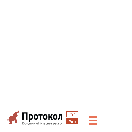
Рус
☰
Укр