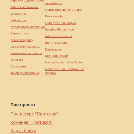
Сережки з діамантами
pereklad.ua
alliancetechnika.ua
Підготовка до НМТ / ЗНО
миралинкс
Винна шафа
Веб мастер
Перевезення хворих
https://motokosmos.ua/
hospice-life.com.ua/
Синтезатори
mk-translations.ua
perevod.agency
maltina.com.ua
agrotechnika.com.ua
Шафи купе
europeservice.com.ua
Брендові сумки
текст юа
Натяжні стелі Nova Stelya
Посилання
Перевезення хворих за
kievperevod.com.ua
кордон
Про проект
Про ресурс "Протокол"
Команда "Протокол"
Карта Сайту