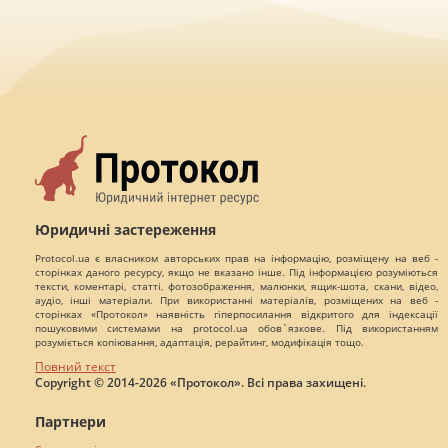
Юридичні застереження
Protocol.ua є власником авторських прав на інформацію, розміщену на веб -
сторінках даного ресурсу, якщо не вказано інше. Під інформацією розуміються
тексти, коментарі, статті, фотозображення, малюнки, ящик-шота, скани, відео,
аудіо, інші матеріали. При використанні матеріалів, розміщених на веб -
сторінках «Протокол» наявність гіперпосилання відкритого для індексації
пошуковими системами на protocol.ua обов`язкове. Під використанням
розуміється копіювання, адаптація, рерайтинг, модифікація тощо.
Повний текст
Copyright © 2014-2026 «Протокол». Всі права захищені.
Партнери