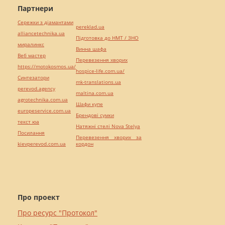
Партнери
Сережки з діамантами
pereklad.ua
alliancetechnika.ua
Підготовка до НМТ / ЗНО
миралинкс
Винна шафа
Веб мастер
Перевезення хворих
https://motokosmos.ua/
hospice-life.com.ua/
Синтезатори
mk-translations.ua
perevod.agency
maltina.com.ua
agrotechnika.com.ua
Шафи купе
europeservice.com.ua
Брендові сумки
текст юа
Натяжні стелі Nova Stelya
Посилання
Перевезення хворих за
kievperevod.com.ua
кордон
Про проект
Про ресурс "Протокол"