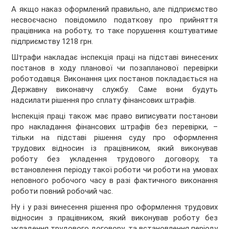
А якщо наказ оформлений правильно, але підприємство
несвоєчасно повідомило податкову про прийняття
працівника на роботу, то таке порушення коштуватиме
підприємству 1218 грн.
Штрафи накладає інспекція праці на підставі винесених
постанов в ходу планової чи позапланової перевірки
роботодавця. Виконання цих постанов покладається на
Державну виконавчу службу. Саме вони будуть
надсилати рішення про сплату фінансових штрафів.
Інспекція праці також має право виписувати постанови
про накладання фінансових штрафів без перевірки, –
тільки на підставі рішення суду про оформлення
трудових відносин із працівником, який виконував
роботу без укладення трудового договору, та
встановлення періоду такої роботи чи роботи на умовах
неповного робочого часу в разі фактичного виконання
роботи повний робочий час.
Ну і у разі винесення рішення про оформлення трудових
відносин з працівником, який виконував роботу без
укладення трудового договору, та встановлення періоду