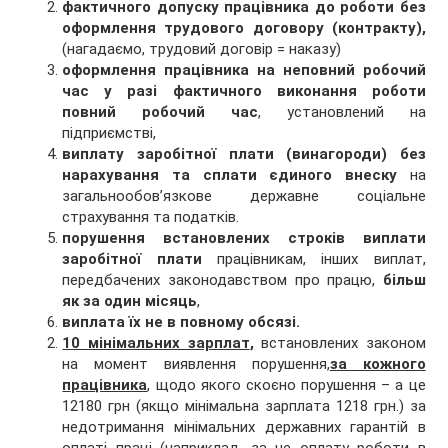
фактичного допуску працівника до роботи без
оформлення трудового договору (контракту),
(нагадаємо, трудовий договір = наказу)
оформлення працівника на неповний робочий
час у разі фактичного виконання роботи
повний робочий час
, установлений на
підприємстві,
виплату заробітної плати (винагороди) без
нарахування та сплати єдиного внеску
на
загальнообов’язкове державне соціальне
страхування та податків.
порушення встановлених строків виплати
заробітної плати
працівникам, інших виплат,
передбачених законодавством про працю,
більш
як за один місяць
,
виплата їх не в повному обсязі.
10 мінімальних зарплат
,
встановлених законом
на момент виявлення порушення,
за кожного
працівника
, щодо якого скоєно порушення – а це
12180 грн (якщо мінімальна зарплата 1218 грн.) за
недотримання мінімальних державних гарантій в