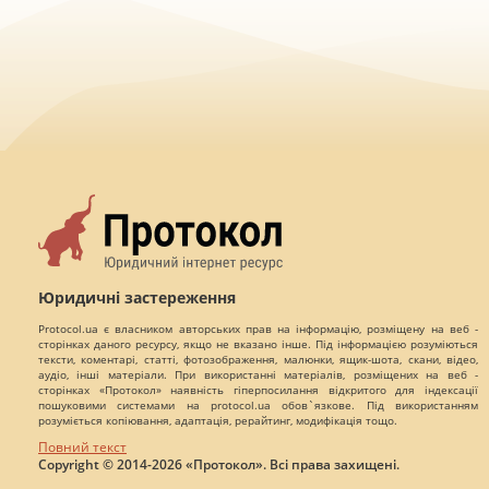
Юридичні застереження
Protocol.ua є власником авторських прав на інформацію, розміщену на веб -
сторінках даного ресурсу, якщо не вказано інше. Під інформацією розуміються
тексти, коментарі, статті, фотозображення, малюнки, ящик-шота, скани, відео,
аудіо, інші матеріали. При використанні матеріалів, розміщених на веб -
сторінках «Протокол» наявність гіперпосилання відкритого для індексації
пошуковими системами на protocol.ua обов`язкове. Під використанням
розуміється копіювання, адаптація, рерайтинг, модифікація тощо.
Повний текст
Copyright © 2014-2026 «Протокол». Всі права захищені.