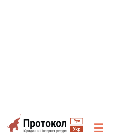
Рус
☰
Укр