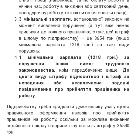
оплаті праці (наприклад, за не оплату роботи в
нічний час, роботу в вихідний або святковий день,
понадурочну роботу та інші питання оплати праці);
3 мінімальні зарплати,
встановленої законом на
момент виявлення порушення (а тут вже немає
прив’язки до кожного працівника, отже, цей штраф
в цілому по підприємству) – це 3654 грн (якщо
мінімальна зарплата 1218 грн.) за такі види
порушень:
1 мінімальна зарплата (1218 грн.) за
порушення інших вимог трудового
законодавства
, крім передбачених вище.
До
цього виду штрафу відноситься і штраф за
неподання або несвоєчасне поданні
повідомлення про прийняття працівника на
роботу.
Підприємству треба приділити дуже велику увагу щодо
правильного оформлення наказів про прийняття
працівників на роботу, оскільки за можливе визнання
недійсного наказу підприємству світить штраф у 36540
грн.