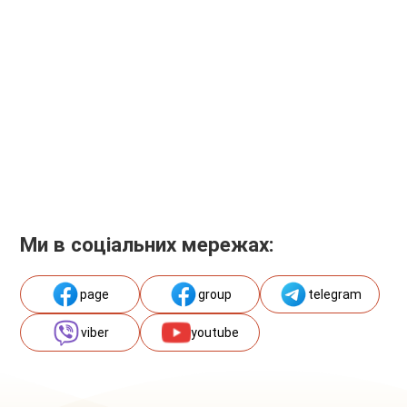
Ми в соціальних мережах:
page
group
telegram
viber
youtube