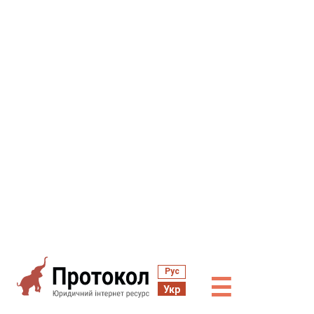
Рус
☰
Укр