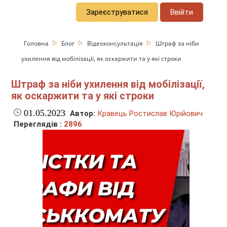
Зареєструватися
Ввійти
Головна
Блог
Відеоконсультація
Штраф за ніби
ухилення від мобілізації, як оскаржити та у які строки
Штраф за ніби ухилення від мобілізації,
як оскаржити та у які строки
01.05.2023
Автор:
Кравець Ростислав Юрійович
Переглядів :
2896