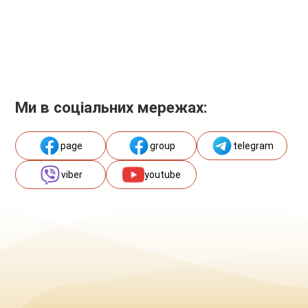
Ми в соціальних мережах:
page
group
telegram
viber
youtube