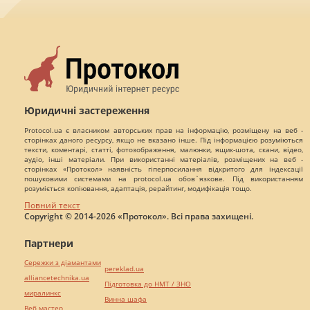
Юридичні застереження
Protocol.ua є власником авторських прав на інформацію, розміщену на веб -
сторінках даного ресурсу, якщо не вказано інше. Під інформацією розуміються
тексти, коментарі, статті, фотозображення, малюнки, ящик-шота, скани, відео,
аудіо, інші матеріали. При використанні матеріалів, розміщених на веб -
сторінках «Протокол» наявність гіперпосилання відкритого для індексації
пошуковими системами на protocol.ua обов`язкове. Під використанням
розуміється копіювання, адаптація, рерайтинг, модифікація тощо.
Повний текст
Copyright © 2014-2026 «Протокол». Всі права захищені.
Партнери
Сережки з діамантами
pereklad.ua
alliancetechnika.ua
Підготовка до НМТ / ЗНО
миралинкс
Винна шафа
Веб мастер