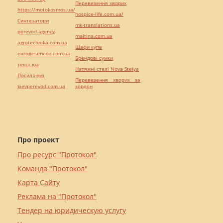
Перевезення хворих
https://motokosmos.ua/
hospice-life.com.ua/
Синтезатори
mk-translations.ua
perevod.agency
maltina.com.ua
agrotechnika.com.ua
Шафи купе
europeservice.com.ua
Брендові сумки
текст юа
Натяжні стелі Nova Stelya
Посилання
Перевезення хворих за
kievperevod.com.ua
кордон
Про проект
Про ресурс "Протокол"
Команда "Протокол"
Карта Сайту
Реклама на "Протокол"
Тендер на юридическую услугу