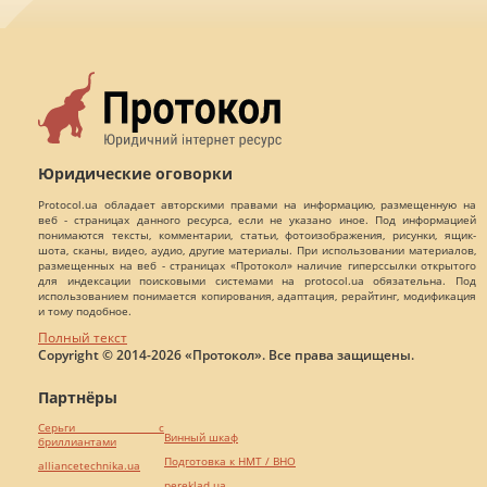
Юридические оговорки
Protocol.ua обладает авторскими правами на информацию, размещенную на
веб - страницах данного ресурса, если не указано иное. Под информацией
понимаются тексты, комментарии, статьи, фотоизображения, рисунки, ящик-
шота, сканы, видео, аудио, другие материалы. При использовании материалов,
размещенных на веб - страницах «Протокол» наличие гиперссылки открытого
для индексации поисковыми системами на protocol.ua обязательна. Под
использованием понимается копирования, адаптация, рерайтинг, модификация
и тому подобное.
Полный текст
Copyright © 2014-2026 «Протокол». Все права защищены.
Партнёры
Серьги с
Винный шкаф
бриллиантами
Подготовка к НМТ / ВНО
alliancetechnika.ua
pereklad.ua