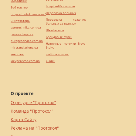
миралинкс
hospice-life.com.ua/
Веб мастер
Перевозка больных
https://motokosmos.ua/
Перевозка лежачих
Синтезаторы
больных за границу
agrotechnika.com.ua
Шкафы купе
perevod.agency
Брендовые сумки
europeservice.com.ua
Натяжные потолки Nova
mk-translations.ua
Stelya
текст юа
maltina.com.ua
kievperevod.com.ua
Cылки
О проекте
О ресурсе “Протокол”
Команда "Протокол"
Карта Сайту
Реклама на "Протокол"