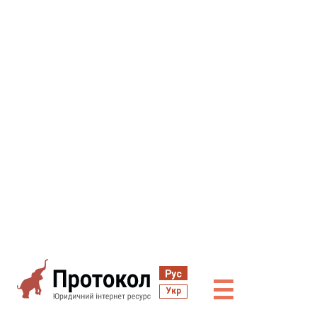
Рус
☰
Укр