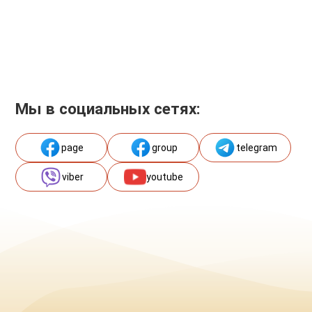
Мы в социальных сетях:
page
group
telegram
viber
youtube