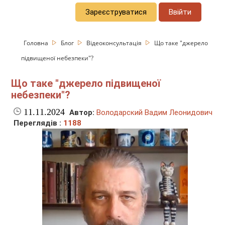
Зареєструватися
Ввійти
Головна
Блог
Відеоконсультація
Що таке "джерело
підвищеної небезпеки"?
Що таке "джерело підвищеної
небезпеки"?
11.11.2024
Автор:
Володарский Вадим Леонидович
Переглядів :
1188