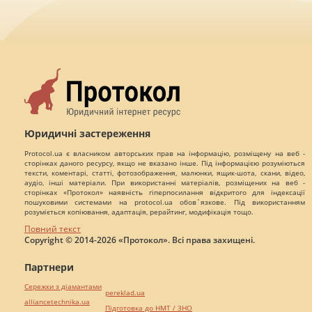
Юридичні застереження
Protocol.ua є власником авторських прав на інформацію, розміщену на веб -
сторінках даного ресурсу, якщо не вказано інше. Під інформацією розуміються
тексти, коментарі, статті, фотозображення, малюнки, ящик-шота, скани, відео,
аудіо, інші матеріали. При використанні матеріалів, розміщених на веб -
сторінках «Протокол» наявність гіперпосилання відкритого для індексації
пошуковими системами на protocol.ua обов`язкове. Під використанням
розуміється копіювання, адаптація, рерайтинг, модифікація тощо.
Повний текст
Copyright © 2014-2026 «Протокол». Всі права захищені.
Партнери
Сережки з діамантами
pereklad.ua
alliancetechnika.ua
Підготовка до НМТ / ЗНО