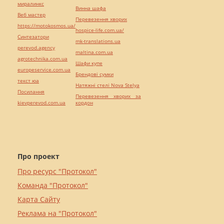
миралинкс
Винна шафа
Веб мастер
Перевезення хворих
https://motokosmos.ua/
hospice-life.com.ua/
Синтезатори
mk-translations.ua
perevod.agency
maltina.com.ua
agrotechnika.com.ua
Шафи купе
europeservice.com.ua
Брендові сумки
текст юа
Натяжні стелі Nova Stelya
Посилання
Перевезення хворих за
kievperevod.com.ua
кордон
Про проект
Про ресурс "Протокол"
Команда "Протокол"
Карта Сайту
Реклама на "Протокол"