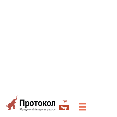
Рус
☰
Укр