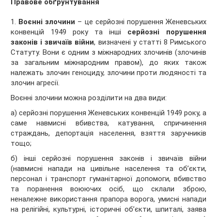
Правове обґрунтування
1.
Воєнні злочини
– це серйозні порушення Женевських
конвенцій 1949 року та інші
серйозні порушення
законів і звичаїв війни
, визначені у статті 8 Римського
Статуту. Вони є одним з міжнародних злочинів (злочинів
за загальним міжнародним правом), до яких також
належать злочин геноциду, злочини проти людяності та
злочин агресії.
Воєнні злочини можна розділити на два види:
а) серйозні порушення Женевських конвенцій 1949 року, а
саме навмисні вбивства, катування, спричинення
страждань, депортація населення, взяття заручників
тощо;
б) інші серйозні порушення законів і звичаїв війни
(навмисні напади на цивільне населення та об’єкти,
персонал і транспорт гуманітарної допомоги, вбивство
та поранення воюючих осіб, що склали зброю,
неналежне використання прапора ворога, умисні напади
на релігійні, культурні, історичні об’єкти, шпиталі, заява