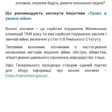
злочинів, зокрема будуть давати показання свідки?
Що рекомендують експерти Ініціативи
«Право в
умовах війни»
Воєнні злочини – це серйозні порушення Женевських
конвенцій 1949 року та інші серйозні порушення законів і
звичаїв війни, визначені у статті 8 Римського Статуту.
Типовими воєнними злочинами є застосування
незаконних методів ведення війни, обстріл, вбивства,
зґвалтування цивільного населення, мародерство тощо.
Офіс Генерального прокурора створив єдиний портал
для збору інформації про воєнні злочини –
https://warcrimes.gov.ua/
.