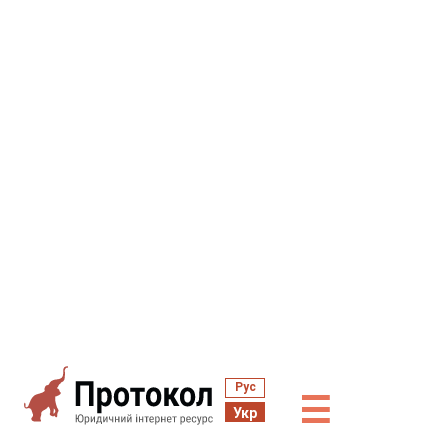
Рус
☰
Укр