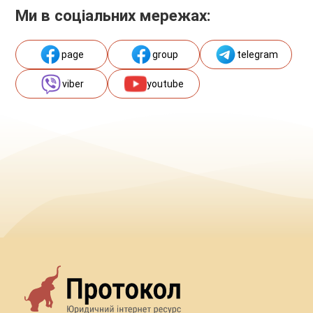
Ми в соціальних мережах:
page
group
telegram
viber
youtube