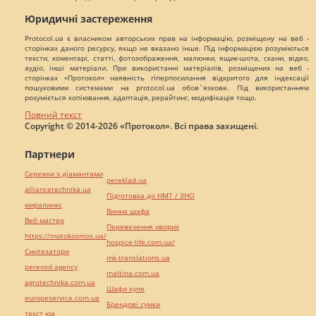
Юридичні застереження
Protocol.ua є власником авторських прав на інформацію, розміщену на веб -
сторінках даного ресурсу, якщо не вказано інше. Під інформацією розуміються
тексти, коментарі, статті, фотозображення, малюнки, ящик-шота, скани, відео,
аудіо, інші матеріали. При використанні матеріалів, розміщених на веб -
сторінках «Протокол» наявність гіперпосилання відкритого для індексації
пошуковими системами на protocol.ua обов`язкове. Під використанням
розуміється копіювання, адаптація, рерайтинг, модифікація тощо.
Повний текст
Copyright © 2014-2026 «Протокол». Всі права захищені.
Партнери
Сережки з діамантами
pereklad.ua
alliancetechnika.ua
Підготовка до НМТ / ЗНО
миралинкс
Винна шафа
Веб мастер
Перевезення хворих
https://motokosmos.ua/
hospice-life.com.ua/
Синтезатори
mk-translations.ua
perevod.agency
maltina.com.ua
agrotechnika.com.ua
Шафи купе
europeservice.com.ua
Брендові сумки
текст юа