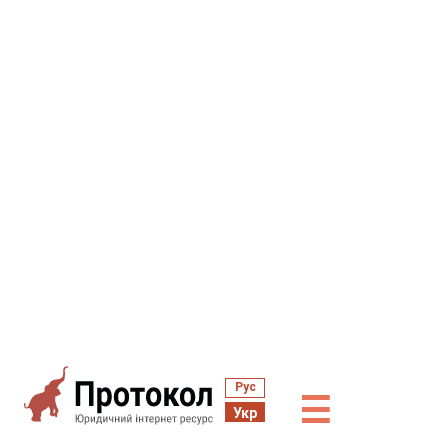
Рус
☰
Укр