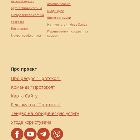
perevod.agency
maltina.com.ua
agrotechnika.com.ua
Шафи купе
europeservice.com.ua
Брендові сумки
текст юа
Натяжні стелі Nova Stelya
Посилання
Перевезення хворих за
kievperevod.com.ua
кордон
Про проект
Про ресурс "Протокол"
Команда "Протокол"
Карта Сайту
Реклама на "Протокол"
Тендер на юридическую услугу
Угода користувача