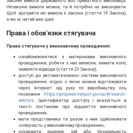
законні вимоги державного або приватного виконавця.
Незаконні вимоги можна, та й потрібно не виконувати.
Щоб зрозуміти які вимоги є законні (стаття 19 Закону),
а які ні, читай вже далі.
Права і обов'язки стягувача
Права стягувача у виконавчому провадженні:
ознайомлюватися з матеріалами виконавчого
провадження, робити з них виписки, знімати копії,
заявляти відводи (стаття 23 Закону);
доступ до автоматизованої системи виконавчого
провадження, згідно з якою можна відстежувати
через Інтернет хід руху по виробництву, ось
посилання
https://asvpweb.minjust.gov.ua/#/search-
debtors
. Ідентифікатор доступу і вказується в
тексті постанови про відкриття виконавчого
провадження;
мати представника та разом з ним здійснювати
«співучасть у виконавчому провадженні»;
оскаржити рішення, дій або бездіяльність