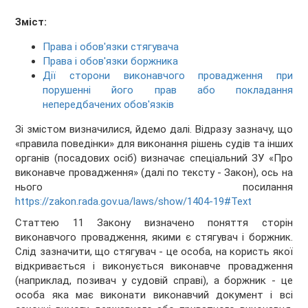
Зміст:
Права і обов'язки стягувача
Права і обов'язки боржника
Дії сторони виконавчого провадження при
порушенні його прав або покладання
непередбачених обов'язків
Зі змістом визначилися, йдемо далі. Відразу зазначу, що
«правила поведінки» для виконання рішень судів та інших
органів (посадових осіб) визначає спеціальний ЗУ «Про
виконавче провадження» (далі по тексту - Закон), ось на
нього посилання
https://zakon.rada.gov.ua/laws/show/1404-19#Text
Статтею 11 Закону визначено поняття сторін
виконавчого провадження, якими є стягувач і боржник.
Слід зазначити, що стягувач - це особа, на користь якої
відкривається і виконується виконавче провадження
(наприклад, позивач у судовій справі), а боржник - це
особа яка має виконати виконавчий документ і всі