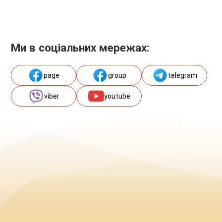
Ми в соціальних мережах:
page
group
telegram
viber
youtube