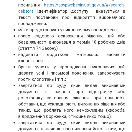
посилання
https://asvpweb.minjust.gov.ua/#/search-
debtors
Ідентифікатор доступу і вказується в
тексті постанови про відкриття виконавчого
провадження;
мати представника у виконавчому провадженні;
право судового оскарження рішення, дій або
бездіяльності виконавця в термін 10 робочих днів
(стаття 74 Закону);
надавати додаткові матеріали, заявляти
клопотання;
брати участь у провадженні виконавчих дій,
давати усні і письмові пояснення, заперечувати
проти клопотань і т.п .;
звертатися до суду, який видав виконавчий
документ, із заявою про відстрочку або
розстрочку виконання рішення, при наявності
обставин, що ускладнюють виконання рішення або
таких, що роблять його неможливим (хвороба,
відрядження боржника, стихійне лихо тощо);
звертатися до суду, який видав виконавчий
документ, із заявою про визнання його таким, що