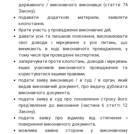
державного / виконавчого виконавця (стаття 74
Закону);
подавати додаткові матеріали, заявляти
клопотання;
брати участь у провадженні виконавчих дій;
давати усні та письмові пояснення, висловлювати
свої доводи і міркування з усіх питань, що
виникають в ході виконавчого провадження, у
тому числі при проведенні експертизи;
заперечувати проти клопотань, доводів і міркувань
інших учасників виконавчого провадження та
користуватися іншими правами;
подати заяву виконавцю / в суд / в орган, який
видав виконавчий документ, про видачу дубліката
виконавчого документа;
подати заяву в суд про поновлення строку його
пред'явлення до виконання (частина 6 статті 12
Закону);
подати заяву про відмову від стягнення і
повернення виконавчого документа;
можлива заміна сторони у виконавчому