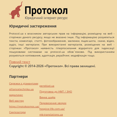
Юридичні застереження
Protocol.ua є власником авторських прав на інформацію, розміщену на веб -
сторінках даного ресурсу, якщо не вказано інше. Під інформацією розуміються
тексти, коментарі, статті, фотозображення, малюнки, ящик-шота, скани, відео,
аудіо, інші матеріали. При використанні матеріалів, розміщених на веб -
сторінках «Протокол» наявність гіперпосилання відкритого для індексації
пошуковими системами на protocol.ua обов`язкове. Під використанням
розуміється копіювання, адаптація, рерайтинг, модифікація тощо.
Повний текст
Copyright © 2014-2026 «Протокол». Всі права захищені.
Партнери
Сережки з діамантами
pereklad.ua
alliancetechnika.ua
Підготовка до НМТ / ЗНО
миралинкс
Винна шафа
Веб мастер
Перевезення хворих
https://motokosmos.ua/
hospice-life.com.ua/
Синтезатори
mk-translations.ua