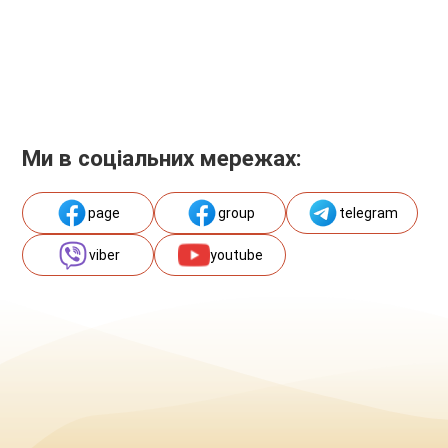
Ми в соціальних мережах:
page
group
telegram
viber
youtube