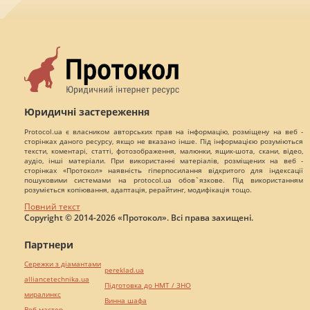
Юридичні застереження
Protocol.ua є власником авторських прав на інформацію, розміщену на веб -
сторінках даного ресурсу, якщо не вказано інше. Під інформацією розуміються
тексти, коментарі, статті, фотозображення, малюнки, ящик-шота, скани, відео,
аудіо, інші матеріали. При використанні матеріалів, розміщених на веб -
сторінках «Протокол» наявність гіперпосилання відкритого для індексації
пошуковими системами на protocol.ua обов`язкове. Під використанням
розуміється копіювання, адаптація, рерайтинг, модифікація тощо.
Повний текст
Copyright © 2014-2026 «Протокол». Всі права захищені.
Партнери
Сережки з діамантами
pereklad.ua
alliancetechnika.ua
Підготовка до НМТ / ЗНО
миралинкс
Винна шафа
Веб мастер