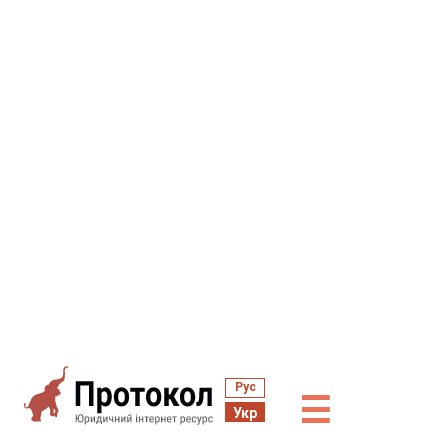
Рус
☰
Укр