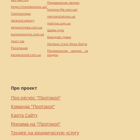
Перевезення хворих
https://motokosmos.ua/
hospice-life.com.ua/
Синтезатори
mk-translations.ua
perevod.agency
maltina.com.ua
agrotechnika.com.ua
Шафи купе
europeservice.com.ua
Брендові сумки
текст юа
Натяжні стелі Nova Stelya
Посилання
Перевезення хворих за
kievperevod.com.ua
кордон
Про проект
Про ресурс "Протокол"
Команда "Протокол"
Карта Сайту
Реклама на "Протокол"
Тендер на юридическую услугу