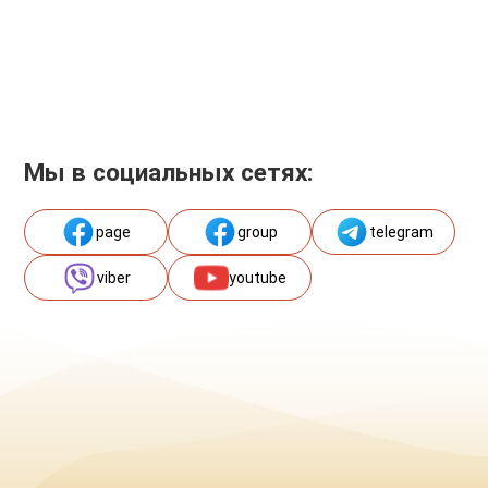
Мы в социальных сетях:
page
group
telegram
viber
youtube