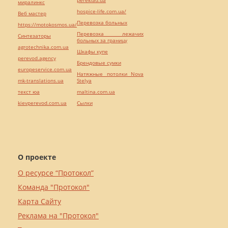
миралинкс
hospice-life.com.ua/
Веб мастер
Перевозка больных
https://motokosmos.ua/
Перевозка лежачих
Синтезаторы
больных за границу
agrotechnika.com.ua
Шкафы купе
perevod.agency
Брендовые сумки
europeservice.com.ua
Натяжные потолки Nova
mk-translations.ua
Stelya
текст юа
maltina.com.ua
kievperevod.com.ua
Cылки
О проекте
О ресурсе “Протокол”
Команда "Протокол"
Карта Сайту
Реклама на "Протокол"