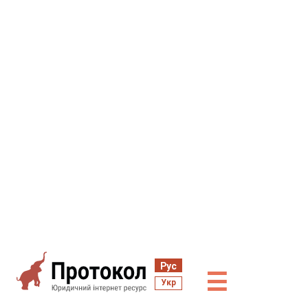
Рус
☰
Укр