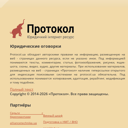
Юридические оговорки
Protocol.ua обладает авторскими правами на информацию, размещенную на
веб - страницах данного ресурса, если не указано иное. Под информацией
понимаются тексты, комментарии, статьи, фотоизображения, рисунки, ящик-
шота, сканы, видео, аудио, другие материалы. При использовании материалов,
размещенных на веб - страницах «Протокол» наличие гиперссылки открытого
для индексации поисковыми системами на protocol.ua обязательна. Под
использованием понимается копирования, адаптация, рерайтинг, модификация
и тому подобное.
Полный текст
Copyright © 2014-2026 «Протокол». Все права защищены.
Партнёры
Серьги с
Винный шкаф
бриллиантами
Подготовка к НМТ / ВНО
alliancetechnika.ua
pereklad.ua