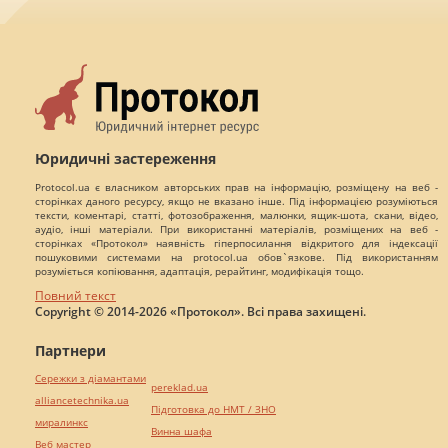
Юридичні застереження
Protocol.ua є власником авторських прав на інформацію, розміщену на веб -
сторінках даного ресурсу, якщо не вказано інше. Під інформацією розуміються
тексти, коментарі, статті, фотозображення, малюнки, ящик-шота, скани, відео,
аудіо, інші матеріали. При використанні матеріалів, розміщених на веб -
сторінках «Протокол» наявність гіперпосилання відкритого для індексації
пошуковими системами на protocol.ua обов`язкове. Під використанням
розуміється копіювання, адаптація, рерайтинг, модифікація тощо.
Повний текст
Copyright © 2014-2026 «Протокол». Всі права захищені.
Партнери
Сережки з діамантами
pereklad.ua
alliancetechnika.ua
Підготовка до НМТ / ЗНО
миралинкс
Винна шафа
Веб мастер