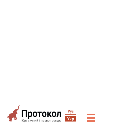
Рус
☰
Укр