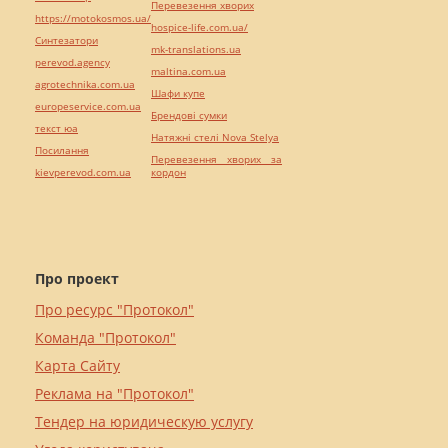
Перевезення хворих
https://motokosmos.ua/
hospice-life.com.ua/
Синтезатори
mk-translations.ua
perevod.agency
maltina.com.ua
agrotechnika.com.ua
Шафи купе
europeservice.com.ua
Брендові сумки
текст юа
Натяжні стелі Nova Stelya
Посилання
Перевезення хворих за
kievperevod.com.ua
кордон
Про проект
Про ресурс "Протокол"
Команда "Протокол"
Карта Сайту
Реклама на "Протокол"
Тендер на юридическую услугу