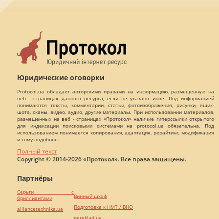
Юридические оговорки
Protocol.ua обладает авторскими правами на информацию, размещенную на
веб - страницах данного ресурса, если не указано иное. Под информацией
понимаются тексты, комментарии, статьи, фотоизображения, рисунки, ящик-
шота, сканы, видео, аудио, другие материалы. При использовании материалов,
размещенных на веб - страницах «Протокол» наличие гиперссылки открытого
для индексации поисковыми системами на protocol.ua обязательна. Под
использованием понимается копирования, адаптация, рерайтинг, модификация
и тому подобное.
Полный текст
Copyright © 2014-2026 «Протокол». Все права защищены.
Партнёры
Серьги с
Винный шкаф
бриллиантами
Подготовка к НМТ / ВНО
alliancetechnika.ua
pereklad.ua