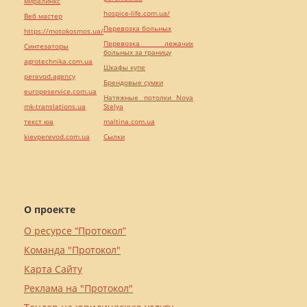
миралинкс
hospice-life.com.ua/
Веб мастер
Перевозка больных
https://motokosmos.ua/
Перевозка лежачих
Синтезаторы
больных за границу
agrotechnika.com.ua
Шкафы купе
perevod.agency
Брендовые сумки
europeservice.com.ua
Натяжные потолки Nova
mk-translations.ua
Stelya
текст юа
maltina.com.ua
kievperevod.com.ua
Cылки
О проекте
О ресурсе “Протокол”
Команда "Протокол"
Карта Сайту
Реклама на "Протокол"