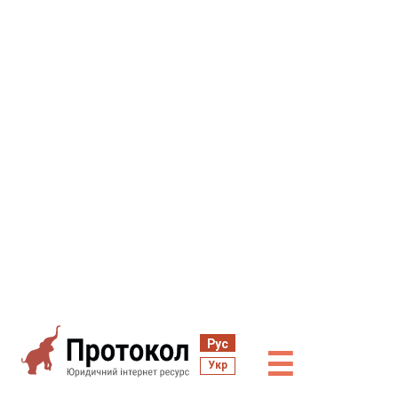
Рус
☰
Укр