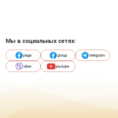
Мы в социальных сетях:
page
group
telegram
viber
youtube