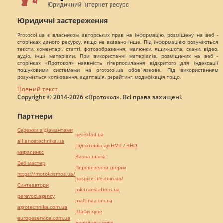
Юридичні застереження
Protocol.ua є власником авторських прав на інформацію, розміщену на веб -
сторінках даного ресурсу, якщо не вказано інше. Під інформацією розуміються
тексти, коментарі, статті, фотозображення, малюнки, ящик-шота, скани, відео,
аудіо, інші матеріали. При використанні матеріалів, розміщених на веб -
сторінках «Протокол» наявність гіперпосилання відкритого для індексації
пошуковими системами на protocol.ua обов`язкове. Під використанням
розуміється копіювання, адаптація, рерайтинг, модифікація тощо.
Повний текст
Copyright © 2014-2026 «Протокол». Всі права захищені.
Партнери
Сережки з діамантами
pereklad.ua
alliancetechnika.ua
Підготовка до НМТ / ЗНО
миралинкс
Винна шафа
Веб мастер
Перевезення хворих
https://motokosmos.ua/
hospice-life.com.ua/
Синтезатори
mk-translations.ua
perevod.agency
maltina.com.ua
agrotechnika.com.ua
Шафи купе
europeservice.com.ua
Брендові сумки