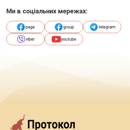
Ми в соціальних мережах:
page
group
telegram
viber
youtube