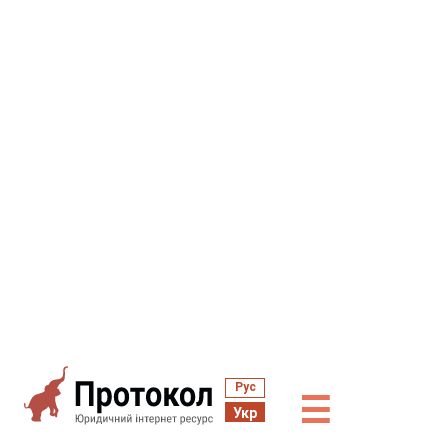
Рус
☰
Укр