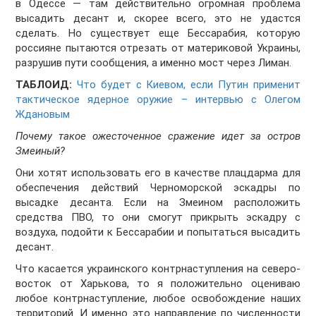
в Одессе — там действительно огромная проблема
высадить десант и, скорее всего, это не удастся
сделать. Но существует еще Бессарабия, которую
россияне пытаются отрезать от материковой Украины,
разрушив пути сообщения, а именно мост через Лиман.
ТАБЛОИД:
Что будет с Киевом, если Путин применит
тактическое ядерное оружие – интервью с Олегом
Ждановым
Почему такое ожесточенное сражение идет за остров
Змеиный?
Они хотят использовать его в качестве плацдарма для
обеспечения действий Черноморской эскадры по
высадке десанта. Если на Змеином расположить
средства ПВО, то они смогут прикрыть эскадру с
воздуха, подойти к Бессарабии и попытаться высадить
десант.
Что касается украинского контрнаступления на северо-
восток от Харькова, то я положительно оцениваю
любое контрнаступление, любое освобождение наших
территорий. И именно это направление по численности