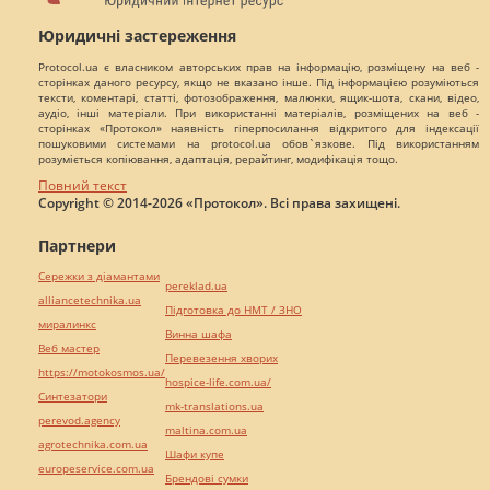
Юридичні застереження
Protocol.ua є власником авторських прав на інформацію, розміщену на веб -
сторінках даного ресурсу, якщо не вказано інше. Під інформацією розуміються
тексти, коментарі, статті, фотозображення, малюнки, ящик-шота, скани, відео,
аудіо, інші матеріали. При використанні матеріалів, розміщених на веб -
сторінках «Протокол» наявність гіперпосилання відкритого для індексації
пошуковими системами на protocol.ua обов`язкове. Під використанням
розуміється копіювання, адаптація, рерайтинг, модифікація тощо.
Повний текст
Copyright © 2014-2026 «Протокол». Всі права захищені.
Партнери
Сережки з діамантами
pereklad.ua
alliancetechnika.ua
Підготовка до НМТ / ЗНО
миралинкс
Винна шафа
Веб мастер
Перевезення хворих
https://motokosmos.ua/
hospice-life.com.ua/
Синтезатори
mk-translations.ua
perevod.agency
maltina.com.ua
agrotechnika.com.ua
Шафи купе
europeservice.com.ua
Брендові сумки