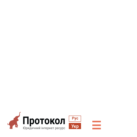
Рус
☰
Укр