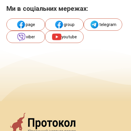
Ми в соціальних мережах:
page
group
telegram
viber
youtube