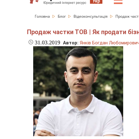
☰
Укр
Головна
Блог
Відеоконсультація
Продаж част
Продаж частки ТОВ | Як продати біз
31.03.2019
Автор:
Янків Богдан Любомирови