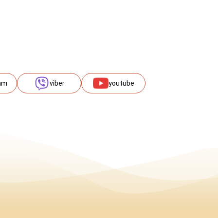
am
viber
youtube