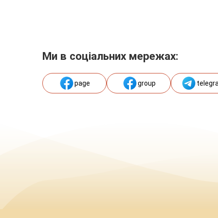
Ми в соціальних мережах:
page
group
telegr