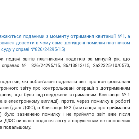
важаються поданими з моменту отримання квитанції №1, а
 повинен довести в чому саме допущені помилки платником
 суду у справі №826/24295/15)
и подачі звітів платниками податків за минулій рік, що
правах №: 826/24295/15, 86/13813/15, 2а22325/10/0570,
 податків, які зобов’язані подавати звіт про контрольовані
ктронного звіту про контрольовані операції з дотриманням
одання, що було підтверджене отриманням Квитанції №1
 в електронному вигляді), проте, через помилку в роботі
аїни (далі ДФС), в Квитанції №2 (квитанція про приймання
) було зазначено помилку і не прийнято звіт вже після
ами ДФС визнано подання звіту з порушенням встановлених
 в подальшому.