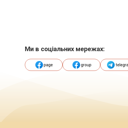
Ми в соціальних мережах:
page
group
telegr