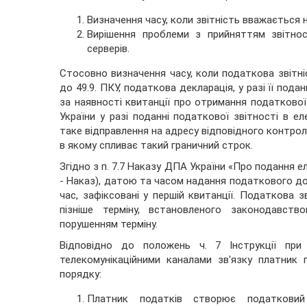
Визначення часу, коли звітність вважається
Вирішення проблеми з прийняттям звітнос
серверів.
Стосовно визначення часу, коли податкова звітн
до 49.9. ПКУ, податкова декларація, у разі її по
за наявності квитанції про отримання податкової 
України у разі поданні податкової звітності в е
таке відправлення на адресу відповідного контрол
в якому спливає такий граничний строк.
Згідно з п. 7.7 Наказу ДПА України «Про подання е
- Наказ), датою та часом надання податкового до
час, зафіксовані у першій квитанції. Податкова 
пізніше терміну, встановленого законодавст
порушенням терміну.
Відповідно до положень ч. 7 Інструкції при
телекомунікаційними каналами зв'язку платник
порядку:
Платник податків створює податковий