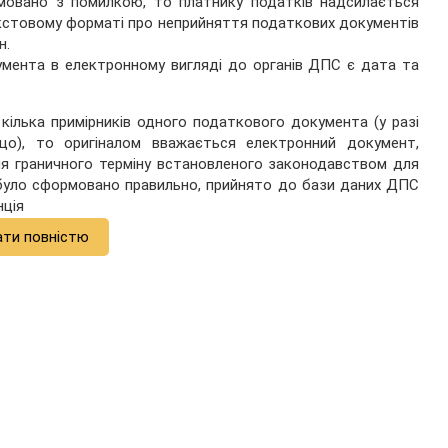
мовано з помилкою, то платнику податків надсилається
екстовому форматі про неприйняття податкових документів
н.
мента в електронному вигляді до органів ДПС є дата та
кілька примірників одного податкового документа (у разі
ощо), то оригіналом вважається електронний документ,
ня граничного терміну встановленого законодавством для
 було сформовано правильно, прийнято до бази даних ДПС
нція
ати повністю