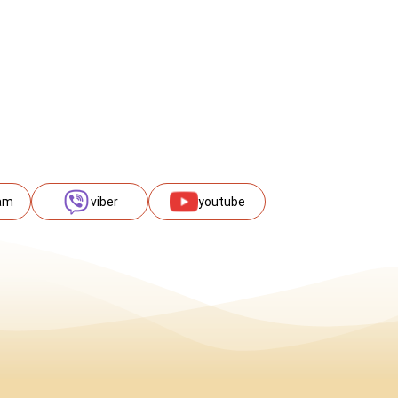
am
viber
youtube