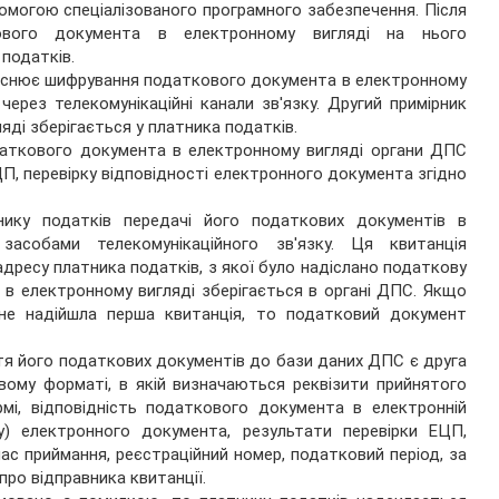
могою спеціалізованого програмного забезпечення. Після
ового документа в електронному вигляді на нього
податків.
ійснює шифрування податкового документа в електронному
ерез телекомунікаційні канали зв'язку. Другий примірник
ді зберігається у платника податків.
даткового документа в електронному вигляді органи ДПС
П, перевірку відповідності електронного документа згідно
ику податків передачі його податкових документів в
асобами телекомунікаційного зв'язку. Ця квитанція
ресу платника податків, з якої було надіслано податкову
ії в електронному вигляді зберігається в органі ДПС. Якщо
не надійшла перша квитанція, то податковий документ
я його податкових документів до бази даних ДПС є друга
вому форматі, в якій визначаються реквізити прийнятого
мі, відповідність податкового документа в електронній
) електронного документа, результати перевірки ЕЦП,
час приймання, реєстраційний номер, податковий період, за
про відправника квитанції.