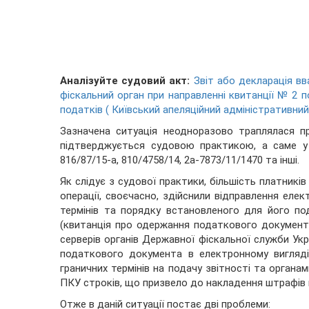
Аналізуйте судовий акт:
Звіт або декларація в
фіскальний орган при направленні квитанції № 2
податків ( Київський апеляційний адміністративний
Зазначена ситуація неодноразово траплялася пр
підтверджується судовою практикою, а саме у с
816/87/15-а, 810/4758/14, 2а-7873/11/1470 та інші.
Як слідує з судової практики, більшість платників
операції, своєчасно, здійснили відправлення еле
термінів та порядку встановленого для його п
(квитанція про одержання податкового документа
серверів органів Державної фіскальної служби Укр
податкового документа в електронному вигляді
граничних термінів на подачу звітності та орган
ПКУ строків, що призвело до накладення штрафів
Отже в даній ситуації постає дві проблеми: