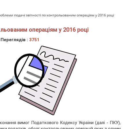
облеми подачі звітності по контрольованим операціям у 2016 році
льованим операціям у 2016 році
Переглядів :
3751
конання вимог Податкового Кодексу України (далі - ПКУ),
ики податків, обсяг контрольованих операцій яких з одним