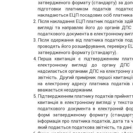
затвердженого формату (стандарту) за допо
підготовки платником податків податк
накладаються ЕЦП посадових осіб платника 
Після накладання ЕЦП платник податків зд
вигляді та направляє його до органів ДПС ч
податкового документа в електронному вигля
Після одержання від платника податків по
проводять його розшифрування, перевірку ЕЦ
затвердженого формату (стандарту).
Перша квитанція є підтвердженням платн
електронному вигляді до органу ДПС з
надсилається органами ДПС на електронну ад
звітність. Другий примірник першої квитанц
на електронну адресу платника податків 
вважається неодержаним.
Підтвердженням платнику податків прийнятт
квитанція в електронному вигляді у тексто
податкового документа в електронній фор
формі затвердженому формату (стандарту
інформація про платника податків, дата та 
який подається податкова звітність, та дані 