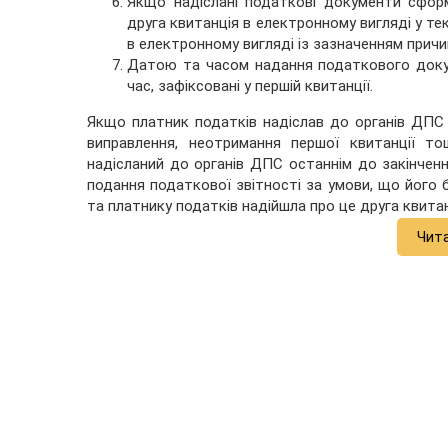
Якщо надіслані податкові документи сфор
друга квитанція в електронному вигляді у т
в електронному вигляді із зазначенням причи
Датою та часом надання податкового доку
час, зафіксовані у першій квитанції.
Якщо платник податків надіслав до органів ДПС 
виправлення, неотримання першої квитанції т
надісланий до органів ДПС останнім до закінчен
подання податкової звітності за умови, що його
та платнику податків надійшла про це друга квита
Чит