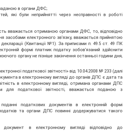
 наданою в органи ДФС;
тей, які були неприйнятті через несправності в роботі
ість вважається отриманою органами ДФС, то, відповідно
дання засобами електронного зв'язку, вважається прийнятою
декларації (Квитанції №1). За приписами п. 49.5 ст. 49 ПК
лектронній формі платник податку зобов'язаний здійснити
юючого органу не пізніше закінчення останньої години дня,
лектронної податкової звітності» від 10.04.2008 № 233 (далі
кумента в електронному вигляді до органів ДПС є дата та
звітність в електронному вигляді, отримана органами ДПС
вом для податкової звітності, вважається поданою з
 поданні податкових документів в електронній формі
 податків та органи ДПС повинні додержуватися такого
 документ в електронному вигляді відповідно до