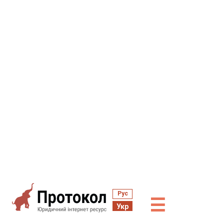
Рус
☰
Укр