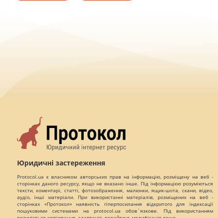
Юридичні застереження
Protocol.ua є власником авторських прав на інформацію, розміщену на веб -
сторінках даного ресурсу, якщо не вказано інше. Під інформацією розуміються
тексти, коментарі, статті, фотозображення, малюнки, ящик-шота, скани, відео,
аудіо, інші матеріали. При використанні матеріалів, розміщених на веб -
сторінках «Протокол» наявність гіперпосилання відкритого для індексації
пошуковими системами на protocol.ua обов`язкове. Під використанням
розуміється копіювання, адаптація, рерайтинг, модифікація тощо.