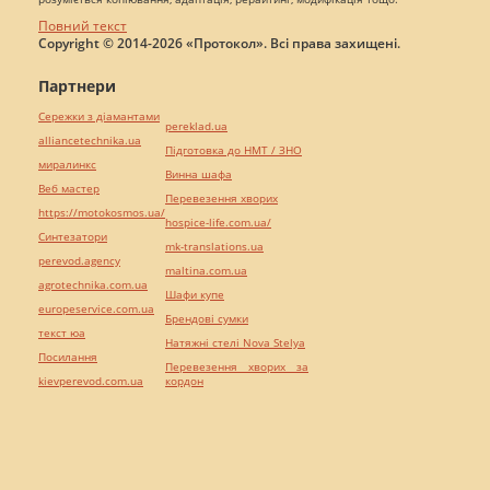
Повний текст
Copyright © 2014-2026 «Протокол». Всі права захищені.
Партнери
Сережки з діамантами
pereklad.ua
alliancetechnika.ua
Підготовка до НМТ / ЗНО
миралинкс
Винна шафа
Веб мастер
Перевезення хворих
https://motokosmos.ua/
hospice-life.com.ua/
Синтезатори
mk-translations.ua
perevod.agency
maltina.com.ua
agrotechnika.com.ua
Шафи купе
europeservice.com.ua
Брендові сумки
текст юа
Натяжні стелі Nova Stelya
Посилання
Перевезення хворих за
kievperevod.com.ua
кордон