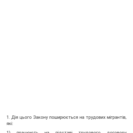
1. Дія цього Закону поширюється на трудових мігрантів,
які:
1) працюють на підставі трудового договору