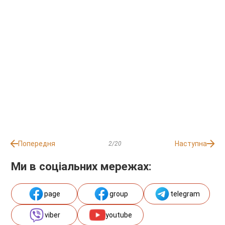
Попередня
Наступна
2/20
Ми в соціальних мережах:
page
group
telegram
viber
youtube