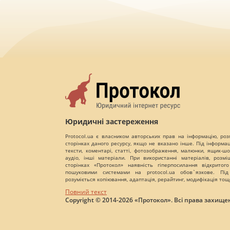
Юридичні застереження
Protocol.ua є власником авторських прав на інформацію, роз
сторінках даного ресурсу, якщо не вказано інше. Під інформа
тексти, коментарі, статті, фотозображення, малюнки, ящик-шот
аудіо, інші матеріали. При використанні матеріалів, розм
сторінках «Протокол» наявність гіперпосилання відкритого
пошуковими системами на protocol.ua обов`язкове. Під
розуміється копіювання, адаптація, рерайтинг, модифікація тощ
Повний текст
Copyright © 2014-2026 «Протокол». Всі права захищен