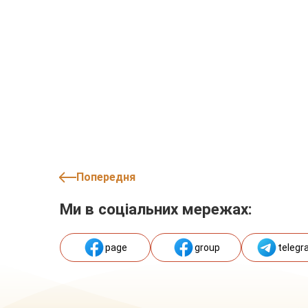
Попередня
Ми в соціальних мережах:
page
group
telegr