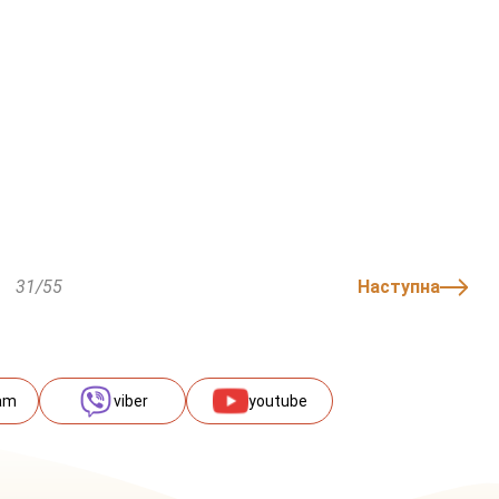
31/55
Наступна
am
viber
youtube