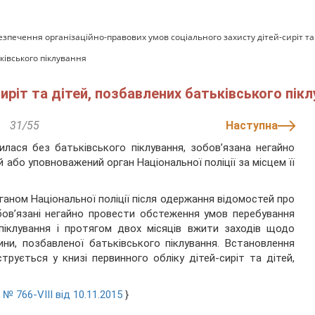
езпечення організаційно-правових умов соціального захисту дітей-сиріт та
ківського піклування
иріт та дітей, позбавлених батьківського пік
31/55
Наступна
илася без батьківського піклування, зобов’язана негайно
 або уповноважений орган Національної поліції за місцем її
аном Національної поліції після одержання відомостей про
обов’язані негайно провести обстеження умов перебування
піклування і протягом двох місяців вжити заходів щодо
ни, позбавленої батьківського піклування. Встановлення
трується у книзі первинного обліку дітей-сиріт та дітей,
м
№ 766-VIII від 10.11.2015
}