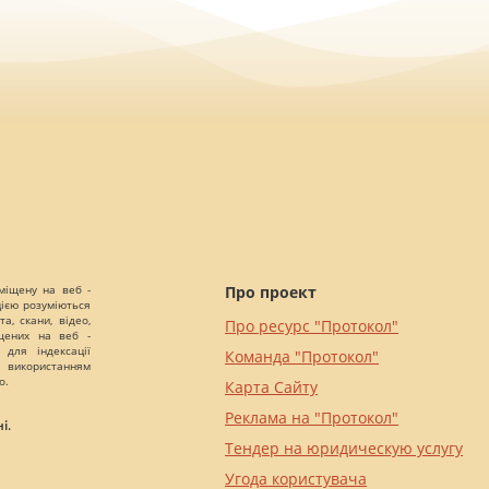
міщену на веб -
Про проект
цією розуміються
а, скани, відео,
Про ресурс "Протокол"
іщених на веб -
 для індексації
Команда "Протокол"
 використанням
о.
Карта Сайту
Реклама на "Протокол"
і.
Тендер на юридическую услугу
Угода користувача