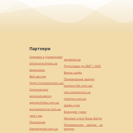
Партнери
Сережки з діамантами
pereklad.ua
alliancetechnika.ua
Підготовка до НМТ / ЗНО
миралинкс
Винна шафа
Веб мастер
Перевезення хворих
https://motokosmos.ua/
hospice-life.com.ua/
Синтезатори
mk-translations.ua
perevod.agency
maltina.com.ua
agrotechnika.com.ua
Шафи купе
europeservice.com.ua
Брендові сумки
текст юа
Натяжні стелі Nova Stelya
Посилання
Перевезення хворих за
kievperevod.com.ua
кордон