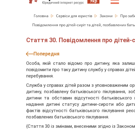
☰
Укр
Головна
Сервіси для юристів
Закони
Про заб
Повідомлення про дітей-сиріт та дітей, позбавлених бать
Стаття 30. Повідомлення про дітей-с
Попередня
Особа, якій стало відомо про дитину, яка залиш
повідомити про таку дитину службу у справах дітей
перебування.
Служба у справах дітей разом з уповноваженим орг
дитину, позбавлену батьківського піклування, з
дитини та обставин відсутності батьківського 
надання дитині статусу дитини-сироти або дити
фактів відсутності батьківського піклування реєс
позбавлених батьківського піклування.
{Стаття 30 із змінами, внесеними згідно із Законо