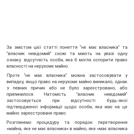
За змістом цієї статті поняття "не має власника" та
"власник невідомий" схожі та мають на увазі одну
ознаку: відсутність особи, яка б могла оспорити право
власності на нерухоме майно.
Проте "не має власника" можна застосовувати у
випадку, якщо право на нерухоме майно виникало, однак
з певних причин або не було зареєстровано, або
припинилося. Натомість "власник невідомий"
застосовується при відсутності будь-якої
підтвердженої інформації щодо особи, яка має на це
майно зареєстроване право.
Розглянемо процедуру та порядок перетворення
«майна, яке не має власника» в майно, яке «має власника