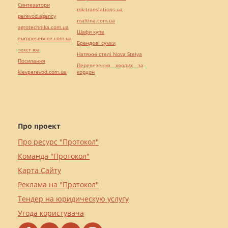
Синтезатори
mk-translations.ua
perevod.agency
maltina.com.ua
agrotechnika.com.ua
Шафи купе
europeservice.com.ua
Брендові сумки
текст юа
Натяжні стелі Nova Stelya
Посилання
Перевезення хворих за
kievperevod.com.ua
кордон
Про проект
Про ресурс "Протокол"
Команда "Протокол"
Карта Сайту
Реклама на "Протокол"
Тендер на юридическую услугу
Угода користувача