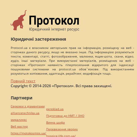
Юридичні застереження
Protocol.ua є власником авторських прав на інформацію, розміщену на веб -
сторінках даного ресурсу, якщо не вказано інше. Під інформацією розуміються
тексти, коментарі, статті, фотозображення, малюнки, ящик-шота, скани, відео,
аудіо, інші матеріали. При використанні матеріалів, розміщених на веб -
сторінках «Протокол» наявність гіперпосилання відкритого для індексації
пошуковими системами на protocol.ua обов`язкове. Під використанням
розуміється копіювання, адаптація, рерайтинг, модифікація тощо.
Повний текст
Copyright © 2014-2026 «Протокол». Всі права захищені.
Партнери
Сережки з діамантами
pereklad.ua
alliancetechnika.ua
Підготовка до НМТ / ЗНО
миралинкс
Винна шафа
Веб мастер
Перевезення хворих
https://motokosmos.ua/
hospice-life.com.ua/