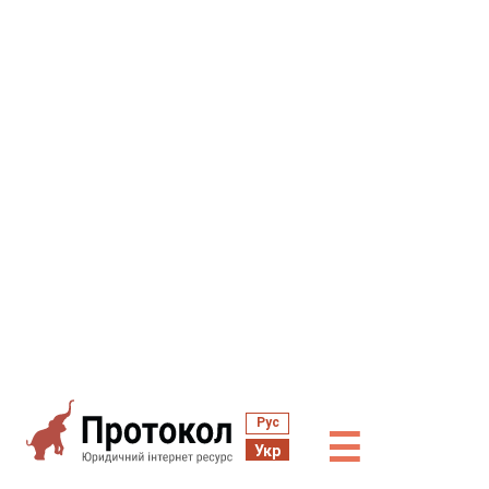
Рус
☰
Укр