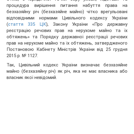
процедура вирішення питання набуття права на
безхазяйну річ (безхазяйне майно) чітко врегульовані
відповідними нормами Цивільного кодексу України
(
стаття 335 ЦК
), Закону України «Про державну
реєстрацію речових прав на нерухоме майно та їх
обтяжень» та Порядку державної реєстрації речових
прав на нерухоме майно та їх обтяжень, затвердженого
Постановою Кабінету Міністрів України від 25 грудня
2015 р. № 1127.
Так, Цивільний кодекс України визначає безхазяйне
майно (безхазяйну річ) як річ, яка не має власника або
власник якої невідомий.