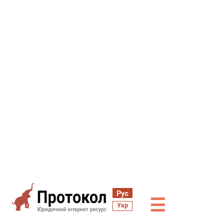
Рус
☰
Укр