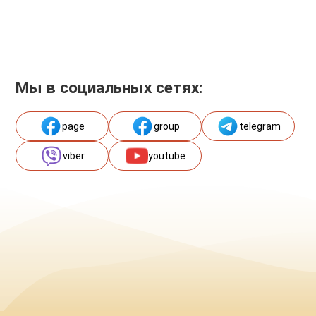
Мы в социальных сетях:
page
group
telegram
viber
youtube