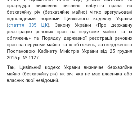
процедура вирішення питання набуття права на
безхазяйну річ (безхазяйне майно) чітко врегульовані
відповідними нормами Цивільного кодексу України
(
стаття 335 ЦК
), Закону України «Про державну
реєстрацію речових прав на нерухоме майно та їх
обтяжень» та Порядку державної реєстрації речових
прав на нерухоме майно та їх обтяжень, затвердженого
Постановою Кабінету Міністрів України від 25 грудня
2015 р. № 1127.
Так, Цивільний кодекс України визначає безхазяйне
майно (безхазяйну річ) як річ, яка не має власника або
власник якої невідомий.