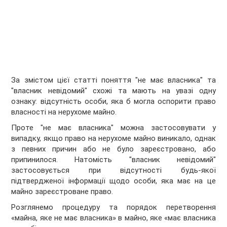
За змістом цієї статті поняття "не має власника" та
"власник невідомий" схожі та мають на увазі одну
ознаку: відсутність особи, яка б могла оспорити право
власності на нерухоме майно.
Проте "не має власника" можна застосовувати у
випадку, якщо право на нерухоме майно виникало, однак
з певних причин або не було зареєстровано, або
припинилося. Натомість "власник невідомий"
застосовується при відсутності будь-якої
підтвердженої інформації щодо особи, яка має на це
майно зареєстроване право.
Розглянемо процедуру та порядок перетворення
«майна, яке не має власника» в майно, яке «має власника