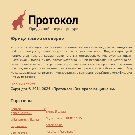
Юридические оговорки
Protocol.ua обладает авторскими правами на информацию, размещенную на
веб - страницах данного ресурса, если не указано иное. Под информацией
понимаются тексты, комментарии, статьи, фотоизображения, рисунки, ящик-
шота, сканы, видео, аудио, другие материалы. При использовании материалов,
размещенных на веб - страницах «Протокол» наличие гиперссылки открытого
для индексации поисковыми системами на protocol.ua обязательна. Под
использованием понимается копирования, адаптация, рерайтинг, модификация
и тому подобное.
Полный текст
Copyright © 2014-2026 «Протокол». Все права защищены.
Партнёры
Серьги с
Винный шкаф
бриллиантами
Подготовка к НМТ / ВНО
alliancetechnika.ua
pereklad.ua
миралинкс
hospice-life.com.ua/
Веб мастер