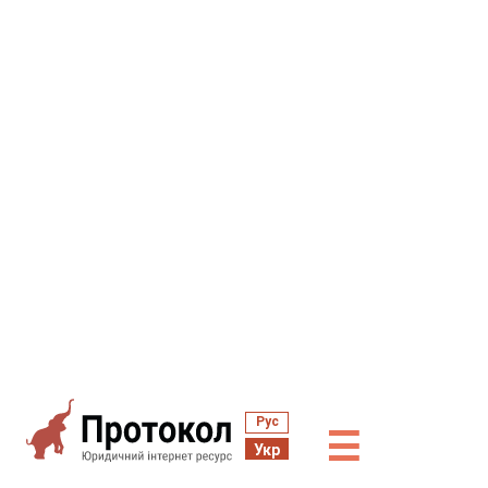
Рус
☰
Укр