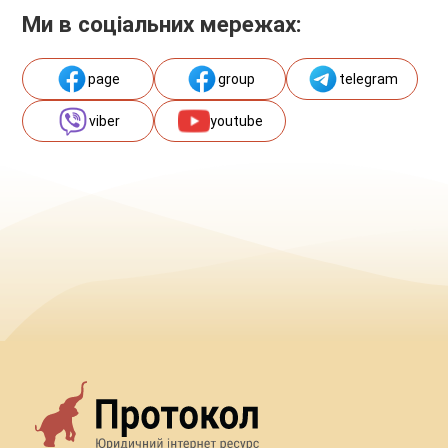
Ми в соціальних мережах:
page
group
telegram
viber
youtube