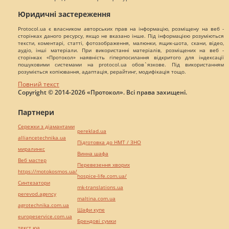
Юридичні застереження
Protocol.ua є власником авторських прав на інформацію, розміщену на веб -
сторінках даного ресурсу, якщо не вказано інше. Під інформацією розуміються
тексти, коментарі, статті, фотозображення, малюнки, ящик-шота, скани, відео,
аудіо, інші матеріали. При використанні матеріалів, розміщених на веб -
сторінках «Протокол» наявність гіперпосилання відкритого для індексації
пошуковими системами на protocol.ua обов`язкове. Під використанням
розуміється копіювання, адаптація, рерайтинг, модифікація тощо.
Повний текст
Copyright © 2014-2026 «Протокол». Всі права захищені.
Партнери
Сережки з діамантами
pereklad.ua
alliancetechnika.ua
Підготовка до НМТ / ЗНО
миралинкс
Винна шафа
Веб мастер
Перевезення хворих
https://motokosmos.ua/
hospice-life.com.ua/
Синтезатори
mk-translations.ua
perevod.agency
maltina.com.ua
agrotechnika.com.ua
Шафи купе
europeservice.com.ua
Брендові сумки
текст юа