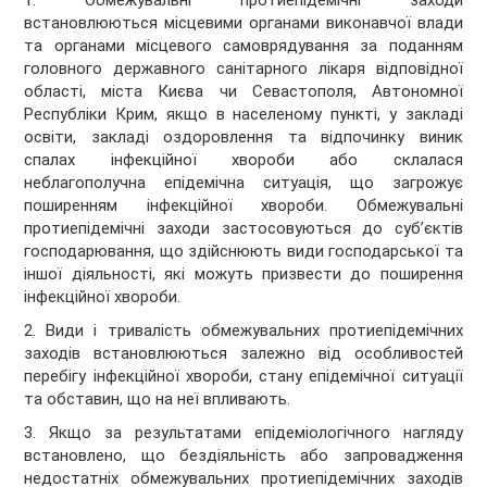
1. Обмежувальні протиепідемічні заходи
встановлюються місцевими органами виконавчої влади
та органами місцевого самоврядування за поданням
головного державного санітарного лікаря відповідної
області, міста Києва чи Севастополя, Автономної
Республіки Крим, якщо в населеному пункті, у закладі
освіти, закладі оздоровлення та відпочинку виник
спалах інфекційної хвороби або склалася
неблагополучна епідемічна ситуація, що загрожує
поширенням інфекційної хвороби. Обмежувальні
протиепідемічні заходи застосовуються до суб’єктів
господарювання, що здійснюють види господарської та
іншої діяльності, які можуть призвести до поширення
інфекційної хвороби.
2. Види і тривалість обмежувальних протиепідемічних
заходів встановлюються залежно від особливостей
перебігу інфекційної хвороби, стану епідемічної ситуації
та обставин, що на неї впливають.
3. Якщо за результатами епідеміологічного нагляду
встановлено, що бездіяльність або запровадження
недостатніх обмежувальних протиепідемічних заходів