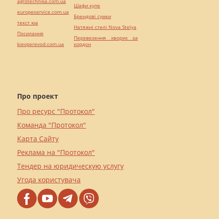
agrotechnika.com.ua
Шафи купе
europeservice.com.ua
Брендові сумки
текст юа
Натяжні стелі Nova Stelya
Посилання
Перевезення хворих за
kievperevod.com.ua
кордон
Про проект
Про ресурс "Протокол"
Команда "Протокол"
Карта Сайту
Реклама на "Протокол"
Тендер на юридическую услугу
Угода користувача