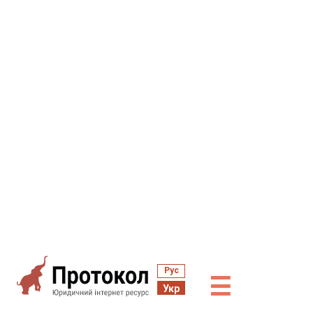
Рус
☰
Укр