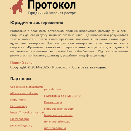
Юридичні застереження
Protocol.ua є власником авторських прав на інформацію, розміщену на веб -
сторінках даного ресурсу, якщо не вказано інше. Під інформацією розуміються
тексти, коментарі, статті, фотозображення, малюнки, ящик-шота, скани, відео,
аудіо, інші матеріали. При використанні матеріалів, розміщених на веб -
сторінках «Протокол» наявність гіперпосилання відкритого для індексації
пошуковими системами на protocol.ua обов`язкове. Під використанням
розуміється копіювання, адаптація, рерайтинг, модифікація тощо.
Повний текст
Copyright © 2014-2026 «Протокол». Всі права захищені.
Партнери
Сережки з діамантами
pereklad.ua
alliancetechnika.ua
Підготовка до НМТ / ЗНО
миралинкс
Винна шафа
Веб мастер
Перевезення хворих
https://motokosmos.ua/
hospice-life.com.ua/
Синтезатори
mk-translations.ua
perevod.agency
maltina.com.ua