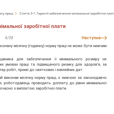
ату праці
Стаття 3-1. Гарантії забезпечення мінімальної заробітної плат
німальної заробітної плати
4/38
Наступна
иконану місячну (годинну) норму праці не може бути нижчим
цівника для забезпечення її мінімального розміру не
х умовах праці та підвищеного ризику для здоров’я, за
тер робіт, премії до святкових і ювілейних дат.
ий виконав місячну норму праці, є нижчою за законодавчо
ти, роботодавець проводить доплату до рівня мінімальної
очасно з виплатою заробітної плати.