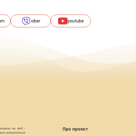
am
viber
youtube
міщену на веб -
Про проект
цією розуміються