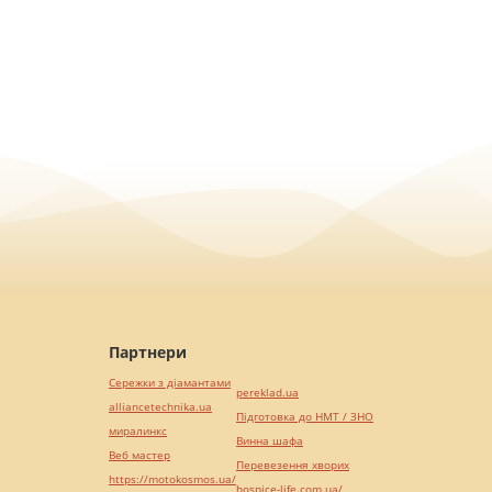
Партнери
Сережки з діамантами
pereklad.ua
alliancetechnika.ua
Підготовка до НМТ / ЗНО
миралинкс
Винна шафа
Веб мастер
Перевезення хворих
https://motokosmos.ua/
hospice-life.com.ua/