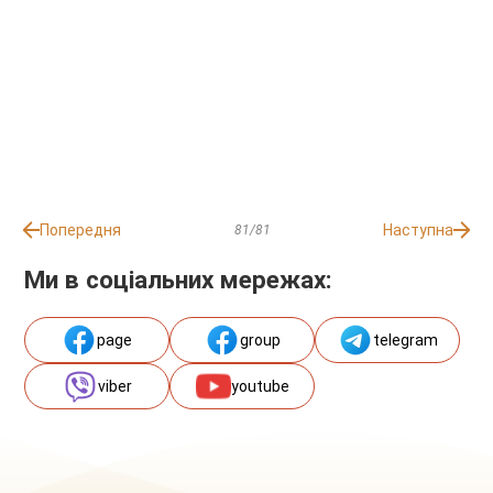
Попередня
Наступна
81/81
Ми в соціальних мережах:
page
group
telegram
viber
youtube