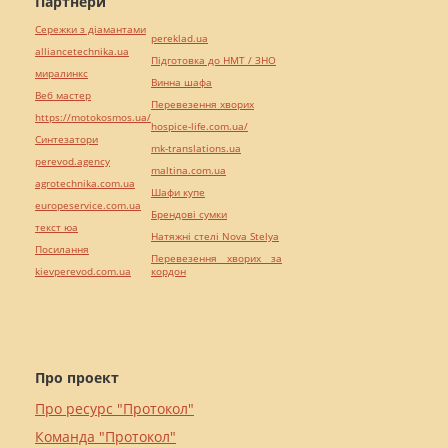
Партнери
Сережки з діамантами
pereklad.ua
alliancetechnika.ua
Підготовка до НМТ / ЗНО
миралинкс
Винна шафа
Веб мастер
Перевезення хворих
https://motokosmos.ua/
hospice-life.com.ua/
Синтезатори
mk-translations.ua
perevod.agency
maltina.com.ua
agrotechnika.com.ua
Шафи купе
europeservice.com.ua
Брендові сумки
текст юа
Натяжні стелі Nova Stelya
Посилання
Перевезення хворих за
kievperevod.com.ua
кордон
Про проект
Про ресурс "Протокол"
Команда "Протокол"