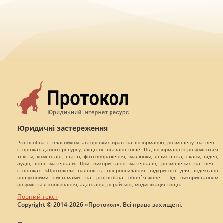
Юридичні застереження
Protocol.ua є власником авторських прав на інформацію, розміщену на веб -
сторінках даного ресурсу, якщо не вказано інше. Під інформацією розуміються
тексти, коментарі, статті, фотозображення, малюнки, ящик-шота, скани, відео,
аудіо, інші матеріали. При використанні матеріалів, розміщених на веб -
сторінках «Протокол» наявність гіперпосилання відкритого для індексації
пошуковими системами на protocol.ua обов`язкове. Під використанням
розуміється копіювання, адаптація, рерайтинг, модифікація тощо.
Повний текст
Copyright © 2014-2026 «Протокол». Всі права захищені.