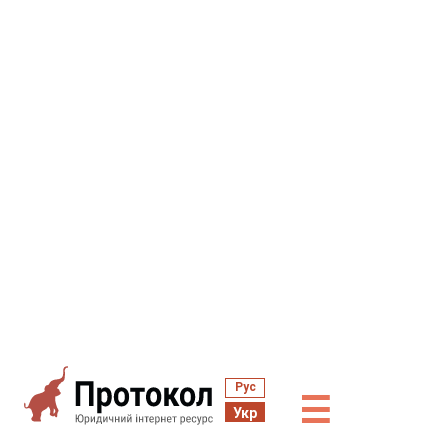
Рус
☰
Укр