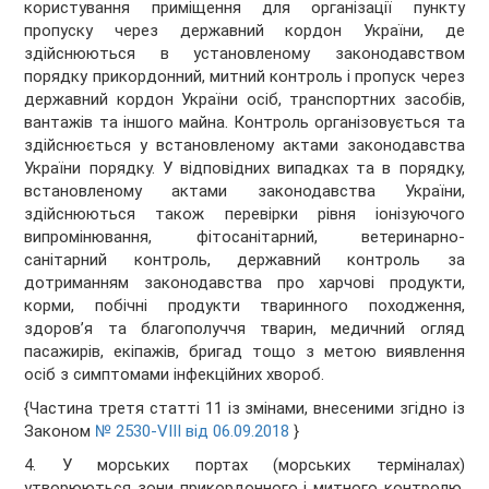
користування приміщення для організації пункту
пропуску через державний кордон України, де
здійснюються в установленому законодавством
порядку прикордонний, митний контроль і пропуск через
державний кордон України осіб, транспортних засобів,
вантажів та іншого майна. Контроль організовується та
здійснюється у встановленому актами законодавства
України порядку. У відповідних випадках та в порядку,
встановленому актами законодавства України,
здійснюються також перевірки рівня іонізуючого
випромінювання, фітосанітарний, ветеринарно-
санітарний контроль, державний контроль за
дотриманням законодавства про харчові продукти,
корми, побічні продукти тваринного походження,
здоров’я та благополуччя тварин, медичний огляд
пасажирів, екіпажів, бригад тощо з метою виявлення
осіб з симптомами інфекційних хвороб.
{Частина третя статті 11 із змінами, внесеними згідно із
Законом
№ 2530-VIII від 06.09.2018
}
4. У морських портах (морських терміналах)
утворюються зони прикордонного і митного контролю,