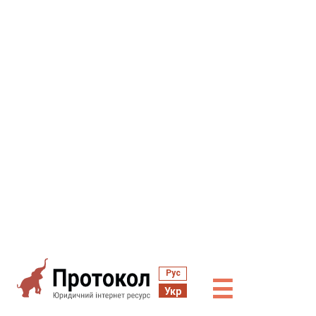
Рус
☰
Укр