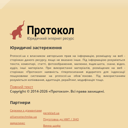
Юридичні застереження
Protocol.ua є власником авторських прав на інформацію, розміщену на веб -
сторінках даного ресурсу, якщо не вказано інше. Під інформацією розуміються
тексти, коментарі, статті, фотозображення, малюнки, ящик-шота, скани, відео,
аудіо, інші матеріали. При використанні матеріалів, розміщених на веб -
сторінках «Протокол» наявність гіперпосилання відкритого для індексації
пошуковими системами на protocol.ua обов`язкове. Під використанням
розуміється копіювання, адаптація, рерайтинг, модифікація тощо.
Повний текст
Copyright © 2014-2026 «Протокол». Всі права захищені.
Партнери
Сережки з діамантами
pereklad.ua
alliancetechnika.ua
Підготовка до НМТ / ЗНО
миралинкс
Винна шафа