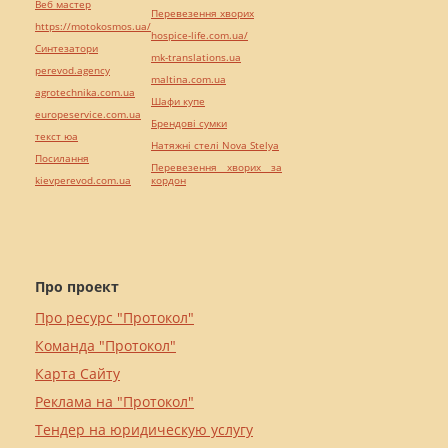
Веб мастер
Перевезення хворих
https://motokosmos.ua/
hospice-life.com.ua/
Синтезатори
mk-translations.ua
perevod.agency
maltina.com.ua
agrotechnika.com.ua
Шафи купе
europeservice.com.ua
Брендові сумки
текст юа
Натяжні стелі Nova Stelya
Посилання
Перевезення хворих за
kievperevod.com.ua
кордон
Про проект
Про ресурс "Протокол"
Команда "Протокол"
Карта Сайту
Реклама на "Протокол"
Тендер на юридическую услугу