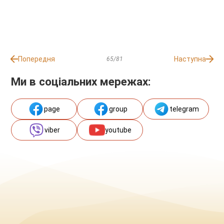
Попередня
Наступна
65/81
Ми в соціальних мережах:
page
group
telegram
viber
youtube