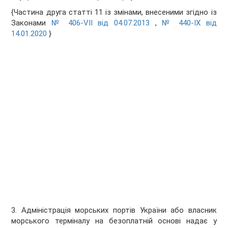
{Частина друга статті 11 із змінами, внесеними згідно із
Законами
№ 406-VII від 04.07.2013
,
№ 440-IX від
14.01.2020
}
3. Адміністрація морських портів України або власник
морського терміналу на безоплатній основі надає у