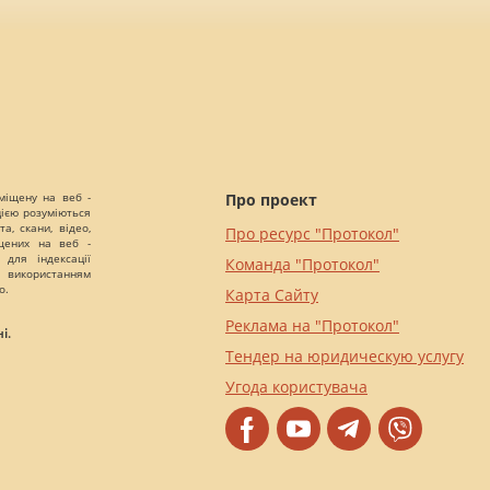
міщену на веб -
Про проект
цією розуміються
а, скани, відео,
Про ресурс "Протокол"
іщених на веб -
 для індексації
Команда "Протокол"
 використанням
о.
Карта Сайту
Реклама на "Протокол"
і.
Тендер на юридическую услугу
Угода користувача