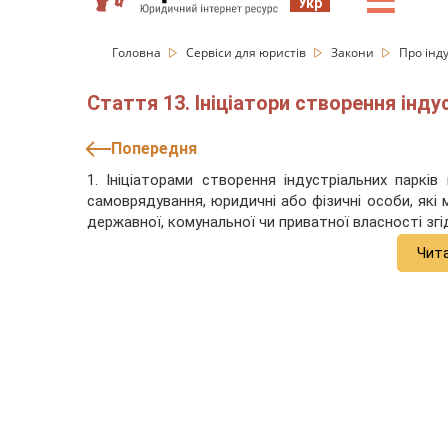
☰
Укр
Головна
Сервіси для юристів
Закони
Про інд
Стаття 13. Ініціатори створення інду
Попередня
1. Ініціаторами створення індустріальних паркі
самоврядування, юридичні або фізичні особи, які 
державної, комунальної чи приватної власності зг
Чит