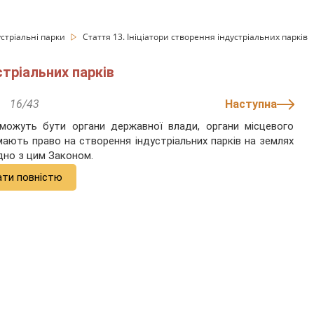
устріальні парки
Стаття 13. Ініціатори створення індустріальних парків
стріальних парків
16/43
Наступна
в можуть бути органи державної влади, органи місцевого
мають право на створення індустріальних парків на землях
ідно з цим Законом.
ати повністю