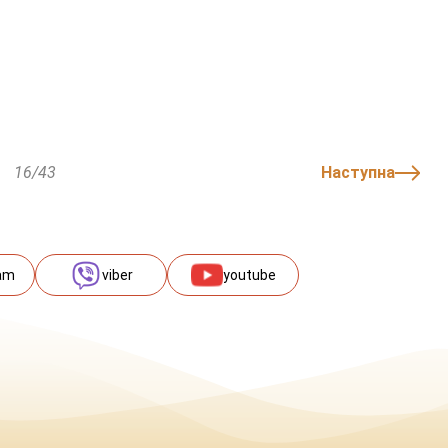
16/43
Наступна
am
viber
youtube