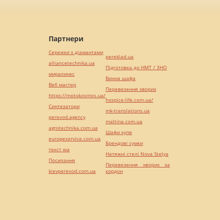
Партнери
Сережки з діамантами
pereklad.ua
alliancetechnika.ua
Підготовка до НМТ / ЗНО
миралинкс
Винна шафа
Веб мастер
Перевезення хворих
https://motokosmos.ua/
hospice-life.com.ua/
Синтезатори
mk-translations.ua
perevod.agency
maltina.com.ua
agrotechnika.com.ua
Шафи купе
europeservice.com.ua
Брендові сумки
текст юа
Натяжні стелі Nova Stelya
Посилання
Перевезення хворих за
kievperevod.com.ua
кордон