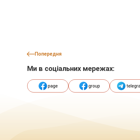
Попередня
Ми в соціальних мережах:
page
group
telegr