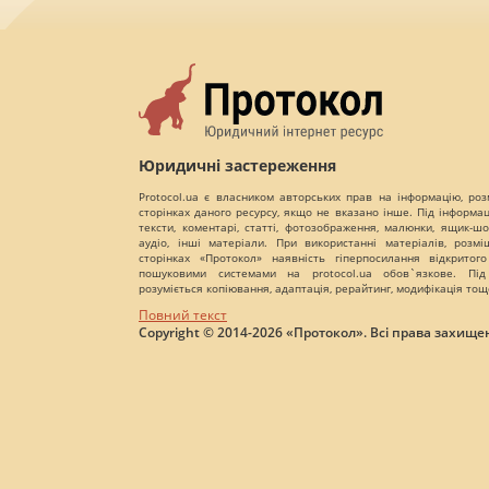
Юридичні застереження
Protocol.ua є власником авторських прав на інформацію, роз
сторінках даного ресурсу, якщо не вказано інше. Під інформа
тексти, коментарі, статті, фотозображення, малюнки, ящик-шот
аудіо, інші матеріали. При використанні матеріалів, розм
сторінках «Протокол» наявність гіперпосилання відкритого
пошуковими системами на protocol.ua обов`язкове. Під
розуміється копіювання, адаптація, рерайтинг, модифікація тощ
Повний текст
Copyright © 2014-2026 «Протокол». Всі права захищен