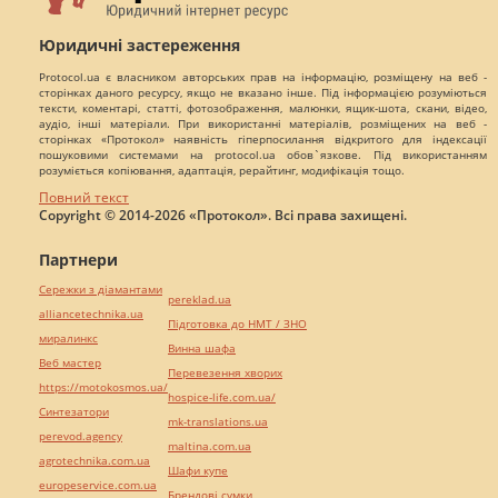
Юридичні застереження
Protocol.ua є власником авторських прав на інформацію, розміщену на веб -
сторінках даного ресурсу, якщо не вказано інше. Під інформацією розуміються
тексти, коментарі, статті, фотозображення, малюнки, ящик-шота, скани, відео,
аудіо, інші матеріали. При використанні матеріалів, розміщених на веб -
сторінках «Протокол» наявність гіперпосилання відкритого для індексації
пошуковими системами на protocol.ua обов`язкове. Під використанням
розуміється копіювання, адаптація, рерайтинг, модифікація тощо.
Повний текст
Copyright © 2014-2026 «Протокол». Всі права захищені.
Партнери
Сережки з діамантами
pereklad.ua
alliancetechnika.ua
Підготовка до НМТ / ЗНО
миралинкс
Винна шафа
Веб мастер
Перевезення хворих
https://motokosmos.ua/
hospice-life.com.ua/
Синтезатори
mk-translations.ua
perevod.agency
maltina.com.ua
agrotechnika.com.ua
Шафи купе
europeservice.com.ua
Брендові сумки