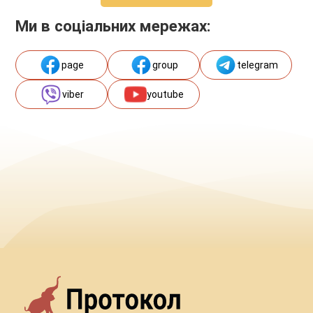
Ми в соціальних мережах:
page
group
telegram
viber
youtube