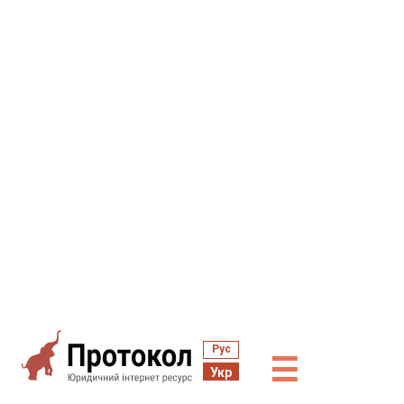
Рус
☰
Укр