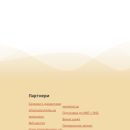
Партнери
Сережки з діамантами
pereklad.ua
alliancetechnika.ua
Підготовка до НМТ / ЗНО
миралинкс
Винна шафа
Веб мастер
Перевезення хворих
https://motokosmos.ua/