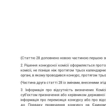
{Статтю 28 доповнено новою частиною першою зг
2. Рішення конкурсної комісії оформляється прото
комісії, не пізніше ніж протягом трьох календарн
органі, в якому проводився конкурс, протягом трьо
{Частина друга статті 28 із змінами, внесеними зг
3. Інформація про відсутність визначених Ком
суб’єктом призначення або керівником державної
інформація про переможця конкурсу або про від
до Порядку проведення конкурсу на Єдиному