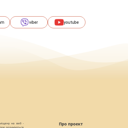
am
viber
youtube
міщену на веб -
Про проект
цією розуміються