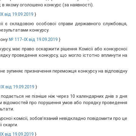
в якому оголошено конкурс (за наявності).
X від 19.09.2019
}
ісії є складовою особової справи державного службовця,
результатами конкурсу.
кону
№ 117-IX від 19.09.2019
}
урсу, має право оскаржити рішення Комісії або конкурсної
рядку проведення конкурсу, що могло істотно вплинути на
ї не зупиняє призначення переможця конкурсу на відповідну
IX від 19.09.2019
}
ії подається не пізніше ніж через 10 календарних днів з дня
ям відомостей про порушення умов або порядку проведення
льтати.
рсної комісії, зобов’язаний невідкладно повідомити про це
ї скарги.
X від 19.09.2019
}