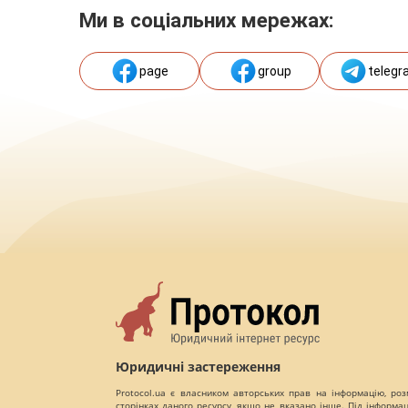
Ми в соціальних мережах:
page
group
telegr
Юридичні застереження
Protocol.ua є власником авторських прав на інформацію, роз
сторінках даного ресурсу, якщо не вказано інше. Під інформа