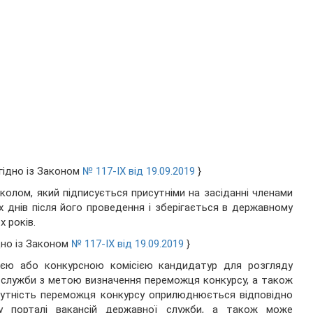
ідно із Законом
№ 117-IX від 19.09.2019
}
колом, який підписується присутніми на засіданні членами
их днів після його проведення і зберігається в державному
х років.
ідно із Законом
№ 117-IX від 19.09.2019
}
ісією або конкурсною комісією кандидатур для розгляду
 служби з метою визначення переможця конкурсу, а також
сутність переможця конкурсу оприлюднюється відповідно
 порталі вакансій державної служби, а також може