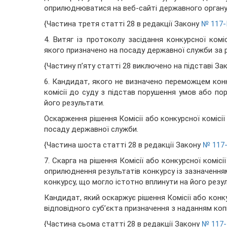
оприлюднюватися на веб-сайті державного органу, 
{Частина третя статті 28 в редакції Закону
№ 117-I
4. Витяг із протоколу засідання конкурсної ком
якого призначено на посаду державної служби за 
{Частину п’яту статті 28 виключено на підставі За
6. Кандидат, якого не визначено переможцем конк
комісії до суду з підстав порушення умов або по
його результати.
Оскарження рішення Комісії або конкурсної комісі
посаду державної служби.
{Частина шоста статті 28 в редакції Закону
№ 117-
7. Скарга на рішення Комісії або конкурсної коміс
оприлюднення результатів конкурсу із зазначенн
конкурсу, що могло істотно вплинути на його резу
Кандидат, який оскаржує рішення Комісії або конку
відповідного суб’єкта призначення з наданням копі
{Частина сьома статті 28 в редакції Закону
№ 117-I