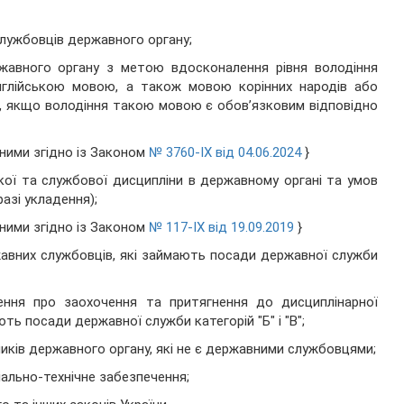
службовців державного органу;
ржавного органу з метою вдосконалення рівня володіння
лійською мовою, а також мовою корінних народів або
х, якщо володіння такою мовою є обов’язковим відповідно
еними згідно із Законом
№ 3760-IX від 04.06.2024
}
ої та службової дисципліни в державному органі та умов
азі укладення);
еними згідно із Законом
№ 117-IX від 19.09.2019
}
ржавних службовців, які займають посади державної служби
ення про заохочення та притягнення до дисциплінарної
ть посади державної служби категорій "Б" і "В";
иків державного органу, які не є державними службовцями;
іально-технічне забезпечення;