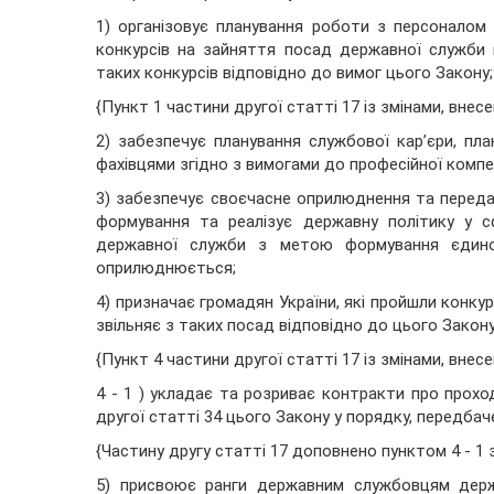
1) організовує планування роботи з персоналом 
конкурсів на зайняття посад державної служби ка
таких конкурсів відповідно до вимог цього Закону;
{Пункт 1 частини другої статті 17 із змінами, внес
2) забезпечує планування службової кар’єри, п
фахівцями згідно з вимогами до професійної компе
3) забезпечує своєчасне оприлюднення та переда
формування та реалізує державну політику у с
державної служби з метою формування єдиног
оприлюднюється;
4) призначає громадян України, які пройшли конкурс
звільняє з таких посад відповідно до цього Закону
{Пункт 4 частини другої статті 17 із змінами, внес
4 - 1 ) укладає та розриває контракти про прох
другої статті 34 цього Закону у порядку, передбач
{Частину другу статті 17 доповнено пунктом 4 - 1
5) присвоює ранги державним службовцям держ