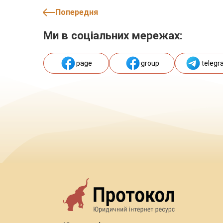
Попередня
Ми в соціальних мережах:
page
group
telegr