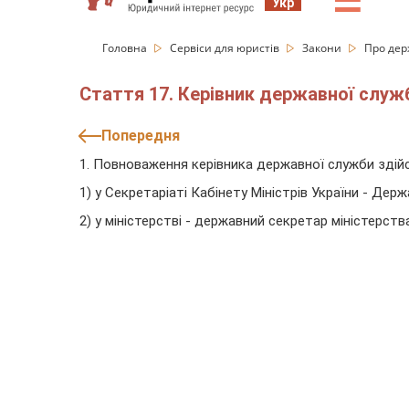
☰
Укр
Головна
Сервіси для юристів
Закони
Про дер
Стаття 17. Керівник державної служ
Попередня
1. Повноваження керівника державної служби зді
1) у Секретаріаті Кабінету Міністрів України - Дер
2) у міністерстві - державний секретар міністерства