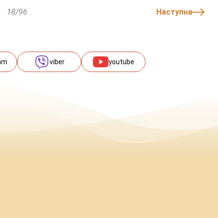
18/96
Наступна
am
viber
youtube