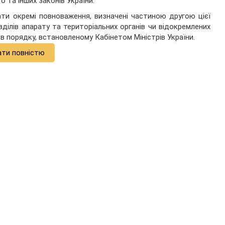
о та інших законів України.
ати окремі повноваження, визначені частиною другою цієї
зділів апарату та територіальних органів чи відокремлених
в порядку, встановленому Кабінетом Міністрів України.
ати повністю