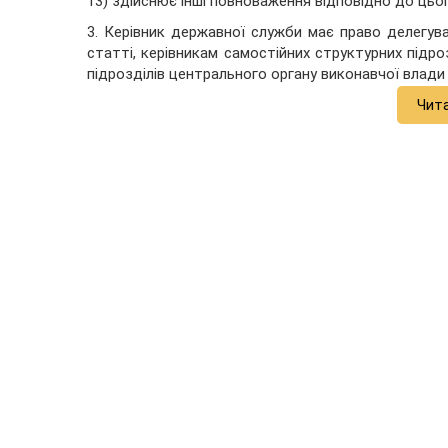
13) здійснює інші повноваження відповідно до цьог
3. Керівник державної служби має право делегув
статті, керівникам самостійних структурних підро
підрозділів центрального органу виконавчої влади 
Чит