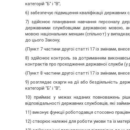
категорій "Б" і "В";
6) забезпечує підвищення кваліфікації державних 
7) здійснює планування навчання персоналу де
державними службовцями державною мовою, анг
мовою національних меншин (спільнот) у випадка
до цього Закону;
{Пункт 7 частини другої статті 17 із змінами, внес
8) здійснює контроль за дотриманням виконавськ
контрактів про проходження державної служби (у р
{Пункт 8 частини другої статті 17 із змінами, внес
9) розглядає скарги на дії або бездіяльність де
категорій "Б" і "В";
10) приймає у межах наданих повноважень ріш
відповідальності державних службовців, які займаю
11) виконує функції роботодавця стосовно працівн
12) створює належні для роботи умови та їх матер