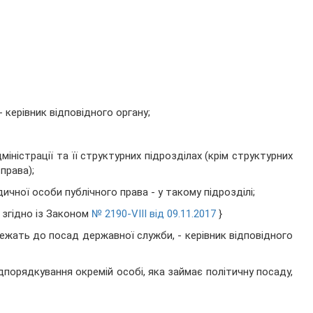
 керівник відповідного органу;
міністрації та її структурних підрозділах (крім структурних
права);
ичної особи публічного права - у такому підрозділі;
 згідно із Законом
№ 2190-VIII від 09.11.2017
}
лежать до посад державної служби, - керівник відповідного
ідпорядкування окремій особі, яка займає політичну посаду,