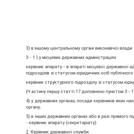
3) в іншому центральному органі виконавчої влади -
3 - 1 ) у місцевих державних адміністраціях:
керівник апарату - в апараті місцевої державної ад
підрозділів зі статусом юридичних осіб публічного 
керівник структурного підрозділу зі статусом юрид
{Ч астину першу статті 17 доповнено пунктом 3 - 1
4) у державних органах, посади керівників яких на
органу;
5) в інших державних органах або в разі прямого п
- керівник апарату (секретаріату).
2. Керівник державної служби: