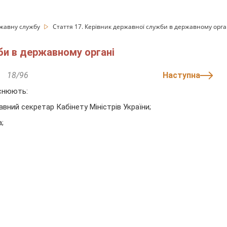
жавну службу
Стаття 17. Керівник державної служби в державному орга
би в державному органі
18/96
Наступна
йснюють:
жавний секретар Кабінету Міністрів України;
;