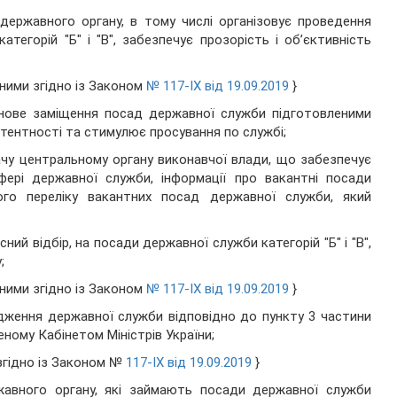
державного органу, в тому числі організовує проведення
тегорій "Б" і "В", забезпечує прозорість і об’єктивність
еними згідно із Законом
№ 117-IX від 19.09.2019
}
ланове заміщення посад державної служби підготовленими
тентності та стимулює просування по службі;
чу центральному органу виконавчої влади, що забезпечує
фері державної служби, інформації про вакантні посади
о переліку вакантних посад державної служби, який
ний відбір, на посади державної служби категорій "Б" і "В",
;
еними згідно із Законом
№ 117-IX від 19.09.2019
}
одження державної служби відповідно до пункту 3 частини
еному Кабінетом Міністрів України;
 згідно із Законом №
117-IX від 19.09.2019
}
авного органу, які займають посади державної служби