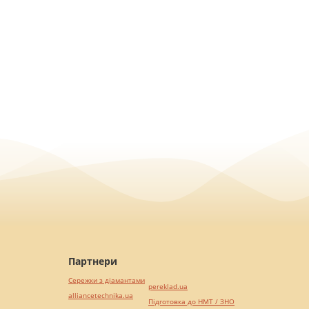
Партнери
Сережки з діамантами
pereklad.ua
alliancetechnika.ua
Підготовка до НМТ / ЗНО