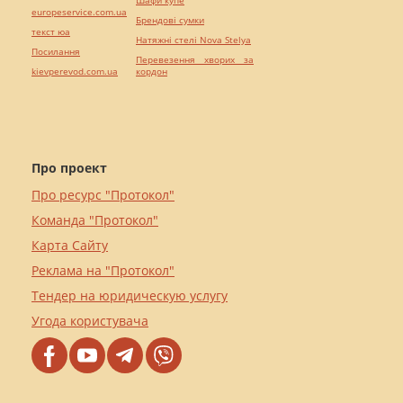
europeservice.com.ua
Брендові сумки
текст юа
Натяжні стелі Nova Stelya
Посилання
Перевезення хворих за
kievperevod.com.ua
кордон
Про проект
Про ресурс "Протокол"
Команда "Протокол"
Карта Сайту
Реклама на "Протокол"
Тендер на юридическую услугу
Угода користувача