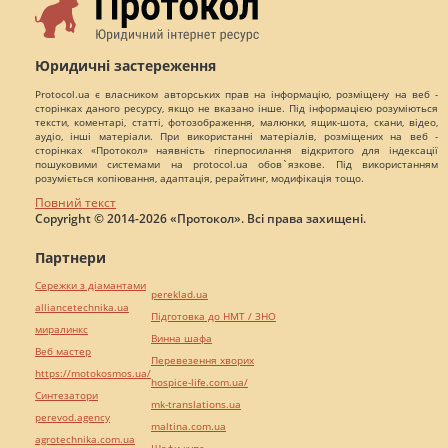
Юридичні застереження
Protocol.ua є власником авторських прав на інформацію, розміщену на веб -
сторінках даного ресурсу, якщо не вказано інше. Під інформацією розуміються
тексти, коментарі, статті, фотозображення, малюнки, ящик-шота, скани, відео,
аудіо, інші матеріали. При використанні матеріалів, розміщених на веб -
сторінках «Протокол» наявність гіперпосилання відкритого для індексації
пошуковими системами на protocol.ua обов`язкове. Під використанням
розуміється копіювання, адаптація, рерайтинг, модифікація тощо.
Повний текст
Copyright © 2014-2026 «Протокол». Всі права захищені.
Партнери
Сережки з діамантами
pereklad.ua
alliancetechnika.ua
Підготовка до НМТ / ЗНО
миралинкс
Винна шафа
Веб мастер
Перевезення хворих
https://motokosmos.ua/
hospice-life.com.ua/
Синтезатори
mk-translations.ua
perevod.agency
maltina.com.ua
agrotechnika.com.ua
Шафи купе