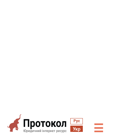
Рус
☰
Укр